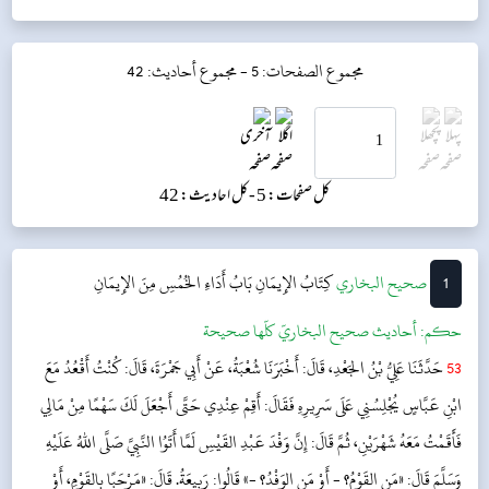
مجموع الصفحات: 5 -
مجموع أحاديث: 42
کل صفحات: 5 -
کل احادیث: 42
1
‌‌صحيح البخاري
كِتَابُ الإِيمَانِ
بَابُ أَدَاءِ الخُمُسِ مِنَ الإِيمَانِ
حکم:
أحاديث صحيح البخاريّ كلّها صحيحة
53
حَدَّثَنَا عَلِيُّ بْنُ الجَعْدِ، قَالَ: أَخْبَرَنَا شُعْبَةُ، عَنْ أَبِي جَمْرَةَ، قَالَ: كُنْتُ أَقْعُدُ مَعَ
ابْنِ عَبَّاسٍ يُجْلِسُنِي عَلَى سَرِيرِهِ فَقَالَ: أَقِمْ عِنْدِي حَتَّى أَجْعَلَ لَكَ سَهْمًا مِنْ مَالِي
فَأَقَمْتُ مَعَهُ شَهْرَيْنِ، ثُمَّ قَالَ: إِنَّ وَفْدَ عَبْدِ القَيْسِ لَمَّا أَتَوُا النَّبِيَّ صَلَّى اللهُ عَلَيْهِ
وَسَلَّمَ قَالَ: «مَنِ القَوْمُ؟ - أَوْ مَنِ الوَفْدُ؟ -» قَالُوا: رَبِيعَةُ. قَالَ: «مَرْحَبًا بِالقَوْمِ، أَوْ