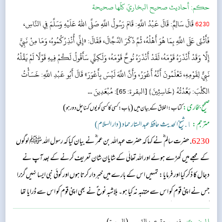
حکم:
أحاديث صحيح البخاريّ كلّها صحيحة
6230
قَالَ سَالِمٌ: قَالَ عَبْدُ اللَّهِ: قَامَ رَسُولُ اللَّهِ صَلَّى اللهُ عَلَيْهِ وَسَلَّمَ فِي النَّاسِ،
فَأَثْنَى عَلَى اللَّهِ بِمَا هُوَ أَهْلُهُ، ثُمَّ ذَكَرَ الدَّجَّالَ، فَقَالَ: «إِنِّي أُنْذِرُكُمُوهُ، وَمَا مِنْ نَبِيٍّ
إِلَّا وَقَدْ أَنْذَرَهُ قَوْمَهُ، لَقَدْ أَنْذَرَهُ نُوحٌ قَوْمَهُ، وَلَكِنِّي سَأَقُولُ لَكُمْ فِيهِ قَوْلًا لَمْ يَقُلْهُ
نَبِيٌّ لِقَوْمِهِ، تَعْلَمُونَ أَنَّهُ أَعْوَرُ، وَأَنَّ اللَّهَ لَيْسَ بِأَعْوَرَ» قَالَ أَبُو عَبْدِ اللَّهِ: خَسَأْتُ
الكَلْبَ: بَعَّدْتُهُ {خَاسِئِينَ} [البقرة: 65]: مُبْعَدِينَ ...
صحیح بخاری:
(
)
کتاب: اخلاق کے بیان میں
باب: کسی کا کسی کو یوں کہنا چل دور ہو
مترجم:
١. شیخ الحدیث حافظ عبد الستار حماد (دار السلام)
6230
. حضرت سالم ؓ نے کہا کہ حضرت عبداللہ بن عمر ؓ نے بیان کیا کہ رسول اللہ ﷺ لوگوں
کے مجعے میں کھڑے ہوئے اور اللہ تعالٰی کے شایان شان تعریف کرنے کے بعد آپ نے
دجال کا ذکر کیا اور فرمایا: تمہیں اس کے بارے میں خبردار کرتا ہوں اور کوئی نبی ایسا نہیں گزرا
جس نے اپنی قوم کو اس سے متنبہ نہ کیا ہو۔ بلاشبہ نوح ؑ نے بھی اپنی قوم کو اس سے ڈرایا تھا
لیکن میں تمہیں اس کی ایک ایسی نشانی بناتا ہوں جو کسی نبی نے اپنی قوم کو نہیں بتائی یقین کرو
الموضوع:
وفد ربيعة عبدالقيس (السيرة)