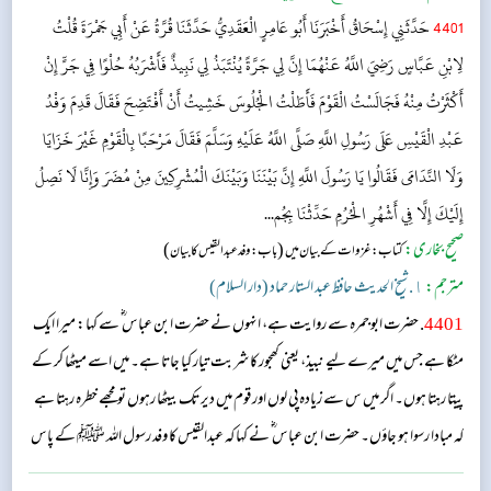
4401
حَدَّثَنِي إِسْحَاقُ أَخْبَرَنَا أَبُو عَامِرٍ الْعَقَدِيُّ حَدَّثَنَا قُرَّةُ عَنْ أَبِي جَمْرَةَ قُلْتُ
لِابْنِ عَبَّاسٍ رَضِيَ اللَّهُ عَنْهُمَا إِنَّ لِي جَرَّةً يُنْتَبَذُ لِي نَبِيذٌ فَأَشْرَبُهُ حُلْوًا فِي جَرٍّ إِنْ
أَكْثَرْتُ مِنْهُ فَجَالَسْتُ الْقَوْمَ فَأَطَلْتُ الْجُلُوسَ خَشِيتُ أَنْ أَفْتَضِحَ فَقَالَ قَدِمَ وَفْدُ
عَبْدِ الْقَيْسِ عَلَى رَسُولِ اللَّهِ صَلَّى اللَّهُ عَلَيْهِ وَسَلَّمَ فَقَالَ مَرْحَبًا بِالْقَوْمِ غَيْرَ خَزَايَا
وَلَا النَّدَامَى فَقَالُوا يَا رَسُولَ اللَّهِ إِنَّ بَيْنَنَا وَبَيْنَكَ الْمُشْرِكِينَ مِنْ مُضَرَ وَإِنَّا لَا نَصِلُ
إِلَيْكَ إِلَّا فِي أَشْهُرِ الْحُرُمِ حَدِّثْنَا بِجُم...
صحیح بخاری:
(
)
کتاب: غزوات کے بیان میں
باب: وفد عبدالقیس کابیان
مترجم:
١. شیخ الحدیث حافظ عبد الستار حماد (دار السلام)
4401
. حضرت ابو جمرہ سے روایت ہے، انہوں نے حضرت ابن عباس ؓ سے کہا: میرا ایک
مٹکا ہے جس میں میرے لیے نبیذ، یعنی کھجور کا شربت تیار کیا جاتا ہے۔ میں اسے میٹھا کر کے
پیتا رہتا ہوں۔ اگر میں س سے زیادہ پی لوں اور قوم میں دیر تک بیٹھا رہوں تو مجھے خطرہ رہتا ہے
کہ مبادا رسوا ہو جاؤں۔ حضرت ابن عباس ؓ نے کہا کہ عبدالقیس کا وفد رسول اللہ ﷺ کے پاس
آیا تو آپ نے فرمایا: ’’قوم کا آنا مبارک ہو، رسوا اور شرمندہ ہو کر نہیں آئے۔‘‘ انہوں نے