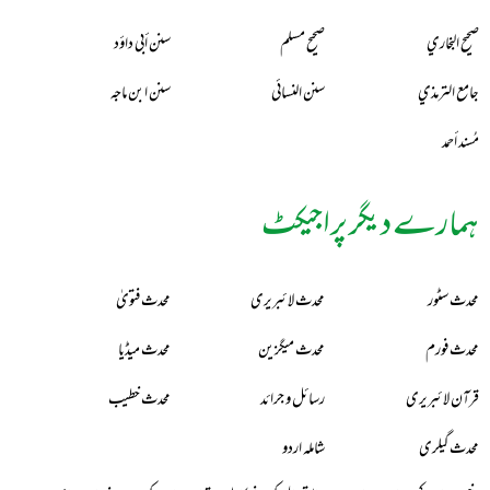
صحيح البخاري
صحيح مسلم
سنن أبي داؤد
جامع الترمذي
سنن النسائي
سنن ابن ماجه
مُسند أحمد
ہمارے دیگر پراجیکٹ
محدث سٹور
محدث لائبریری
محدث فتویٰ
محدث فورم
محدث میگزین
محدث میڈیا
قرآن لائبریری
رسائل و جرائد
محدث خطیب
محدث گیلری
شاملہ اردو