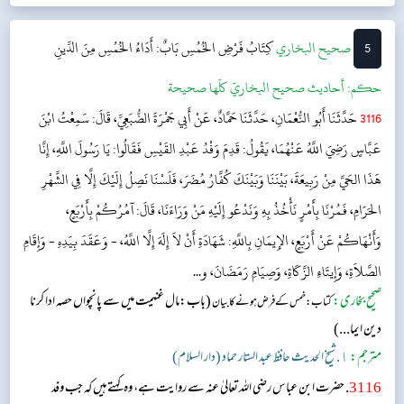
کہ اللہ کے سوا کوئی معبود برحق نہیں ہے، پھر آپ نے شمار کرنے ک...
5
‌‌صحيح البخاري
كِتَابُ فَرْضِ الخُمُسِ
بَابٌ: أَدَاءُ الخُمُسِ مِنَ الدِّينِ
حکم:
أحاديث صحيح البخاريّ كلّها صحيحة
3116
حَدَّثَنَا أَبُو النُّعْمَانِ، حَدَّثَنَا حَمَّادٌ، عَنْ أَبِي جَمْرَةَ الضُّبَعِيِّ، قَالَ: سَمِعْتُ ابْنَ
عَبَّاسٍ رَضِيَ اللَّهُ عَنْهُمَا، يَقُولُ: قَدِمَ وَفْدُ عَبْدِ القَيْسِ فَقَالُوا: يَا رَسُولَ اللَّهِ، إِنَّا
هَذَا الحَيَّ مِنْ رَبِيعَةَ، بَيْنَنَا وَبَيْنَكَ كُفَّارُ مُضَرَ، فَلَسْنَا نَصِلُ إِلَيْكَ إِلَّا فِي الشَّهْرِ
الحَرَامِ، فَمُرْنَا بِأَمْرٍ نَأْخُذُ بِهِ وَنَدْعُو إِلَيْهِ مَنْ وَرَاءَنَا، قَالَ: آمُرُكُمْ بِأَرْبَعٍ،
وَأَنْهَاكُمْ عَنْ أَرْبَعٍ، الإِيمَانِ بِاللَّهِ: شَهَادَةِ أَنْ لاَ إِلَهَ إِلَّا اللَّهُ، - وَعَقَدَ بِيَدِهِ - وَإِقَامِ
الصَّلاَةِ، وَإِيتَاءِ الزَّكَاةِ، وَصِيَامِ رَمَضَانَ، و...
صحیح بخاری:
(باب:مال غنیمت میں سے پانچواں حصہ ادا کرنا
کتاب: خمس کے فرض ہونے کا بیان
دین ایما...)
مترجم:
١. شیخ الحدیث حافظ عبد الستار حماد (دار السلام)
3116
. حضرت ابن عباس رضی اللہ تعالیٰ عنہ سے روایت ہے، وہ کہتے ہیں کہ جب وفد