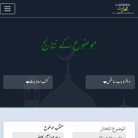
موضوع کے نتائج
دیگر ویب سائٹس
کتب احادیث
الموضوع المختار
منتخب موضوع