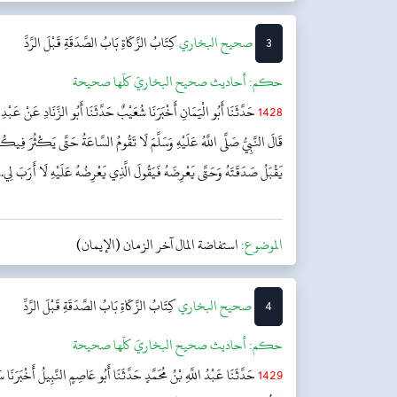
3
‌‌صحيح البخاري
كِتَابُ الزَّكَاةِ
بَابُ الصَّدَقَةِ قَبْلَ الرَّدِّ
حکم:
أحاديث صحيح البخاريّ كلّها صحيحة
1428
حَدَّثَنَا أَبُو الْيَمَانِ أَخْبَرَنَا شُعَيْبٌ حَدَّثَنَا أَبُو الزِّنَادِ عَنْ عَبْدِ
قَالَ النَّبِيُّ صَلَّى اللَّهُ عَلَيْهِ وَسَلَّمَ لَا تَقُومُ السَّاعَةُ حَتَّى يَكْثُرَ فِيكُ
يَقْبَلُ صَدَقَتَهُ وَحَتَّى يَعْرِضَهُ فَيَقُولَ الَّذِي يَعْرِضُهُ عَلَيْهِ لَا أَرَبَ لِي..
الموضوع:
استفاضة المال آخر الزمان (الإيمان)
4
‌‌صحيح البخاري
كِتَابُ الزَّكَاةِ
بَابُ الصَّدَقَةِ قَبْلَ الرَّدِّ
حکم:
أحاديث صحيح البخاريّ كلّها صحيحة
1429
حَدَّثَنَا عَبْدُ اللَّهِ بْنُ مُحَمَّدٍ حَدَّثَنَا أَبُو عَاصِمٍ النَّبِيلُ أَخْبَرَنَا 