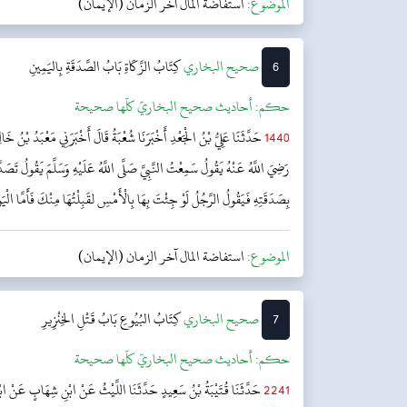
الموضوع:
استفاضة المال آخر الزمان (الإيمان)
6
‌‌صحيح البخاري
كِتَابُ الزَّكَاةِ
بَابُ الصَّدَقَةِ بِاليَمِينِ
حکم:
أحاديث صحيح البخاريّ كلّها صحيحة
1440
حَدَّثَنَا عَلِيُّ بْنُ الْجَعْدِ أَخْبَرَنَا شُعْبَةُ قَالَ أَخْبَرَنِي مَعْبَدُ بْنُ خ
رَضِيَ اللَّهُ عَنْهُ يَقُولُ سَمِعْتُ النَّبِيَّ صَلَّى اللَّهُ عَلَيْهِ وَسَلَّمَ يَقُولُ تَ
بِصَدَقَتِهِ فَيَقُولُ الرَّجُلُ لَوْ جِئْتَ بِهَا بِالْأَمْسِ لقَبِلْتُهَا مِنْكَ فَأَمَّا الْي
الموضوع:
استفاضة المال آخر الزمان (الإيمان)
7
‌‌صحيح البخاري
كِتَابُ البُيُوعِ
بَابُ قَتْلِ الخِنْزِيرِ
حکم:
أحاديث صحيح البخاريّ كلّها صحيحة
2241
حَدَّثَنَا قُتَيْبَةُ بْنُ سَعِيدٍ حَدَّثَنَا اللَّيْثُ عَنْ ابْنِ شِهَابٍ عَنْ ابْنِ 