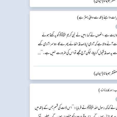
تشر ہوجانا (ایمان)
ات داہنے ہاتھ سے دینی بہتر ہے)
)
روایت ہے ،انھوں نے کہا:میں نے نبی کریم ﷺ کو یہ کہتے ہوئے
ت آنے والا ہے کہ آدمی اپنا صدقہ اٹھائے پھرے گا، دوسرا آدمی کہے
سے یہ صدقہ قبول کرلیتا، لیکن آج مجھے تو اس کی ضرورت نہیں ہے۔‘‘...
تشر ہوجانا (ایمان)
)
 : سور کا مار ڈالنا،
)
ں نے کہاکہ رسول اللہ ﷺ نے فرمایا: ’’اس ذات کی قسم جس کے ہاتھ میں