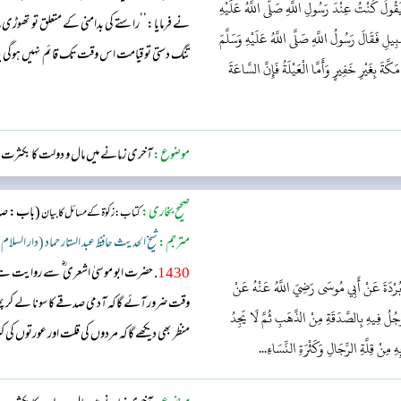
قُولُ كُنْتُ عِنْدَ رَسُولِ اللَّهِ صَلَّى اللَّهُ عَلَيْهِ
نے فرمایا:’’راستے کی بدامنی کے متعلق تو تھوڑی م
لِ فَقَالَ رَسُولُ اللَّهِ صَلَّى اللَّهُ عَلَيْهِ وَسَلَّمَ
تنگ دستی تو قیامت اس وقت تک قائم نہیں ہوگی ی
كَّةَ بِغَيْرِ خَفِيرٍ وَأَمَّا الْعَيْلَةُ فَإِنَّ السَّاعَةَ
والا نہیں ملے گا، پھر (قیامت کے دن ) تم میں سے ہ
حائل نہ...
موضوع:
آخری زمانے میں مال و دولت کا بکثرت من
صحیح بخاری:
(باب: صدقہ
کتاب: زکوٰۃ کے مسائل کا بیان
مترجم:
شیخ الحدیث حافظ عبد الستار حماد (دار السلام
1430
. حضرت ابو موسیٰ اشعری ؓ سے روایت ہ
ي بُرْدَةَ عَنْ أَبِي مُوسَى رَضِيَ اللَّهُ عَنْهُ عَنْ
وقت ضرور آئے گا کہ آدمی صدقے کا سونا لے کر پھر
َّجُلُ فِيهِ بِالصَّدَقَةِ مِنْ الذَّهَبِ ثُمَّ لَا يَجِدُ
منظر بھی دیکھے گا کہ مردوں کی قلت اور عورتوں ک
ِ مِنْ قِلَّةِ الرِّجَالِ وَكَثْرَةِ النِّسَاءِ...