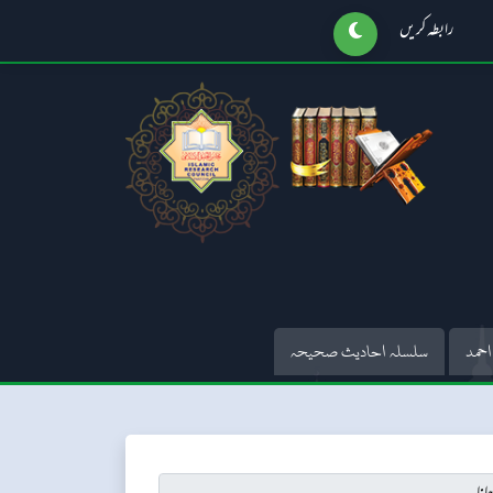
رابطہ کریں
احمد
سلسلہ احادیث صحیحہ