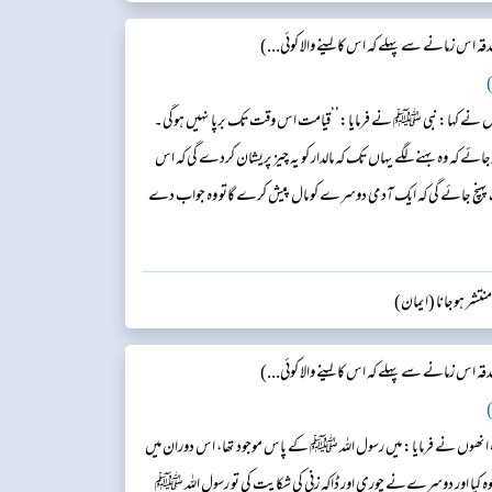
 اس زمانے سے پہلے کہ اس کا لینے والا کوئی...)
)
ھوں نے کہا:نبی ﷺ نے فرمایا:’’قیامت اس وقت تک برپا نہیں ہوگی۔
ے کہ وہ بہنے لگے یہاں تک کہ مالدار کو یہ چیز پریشان کردے گی کہ اس
نچ جائے گی کہ ایک آدمی دوسرے کو مال پیش کرے گاتو وہ جواب دے
تشر ہوجانا (ایمان)
 اس زمانے سے پہلے کہ اس کا لینے والا کوئی...)
)
نھوں نے فرمایا: میں رسول اللہ ﷺ کے پاس موجود تھا، اس دوران میں
کیا اور دوسرےنے چوری اور ڈاکہ زنی کی شکایت کی تو رسول اللہ ﷺ