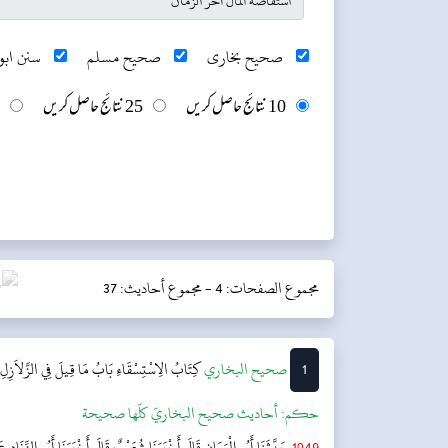
صحیح بخاری
صحیح مسلم
سنن ابو 
10 نتائج حاصل کریں
25 نتائج حاصل کریں
مجموع الصفحات: 4 -
مجموع أحاديث: 37
1
‌‌صحيح البخاري
کِتَابُ الِاسْتِسْقَاءِ
بَابُ مَا قِيلَ فِي الزَّلاَزِل
حکم:
أحاديث صحيح البخاريّ كلّها صحيحة
1049
حَدَّثَنَا أَبُو الْيَمَانِ قَالَ أَخْبَرَنَا شُعَيْبٌ قَالَ أَخْبَرَنَا أَبُو الزِّنَادِ