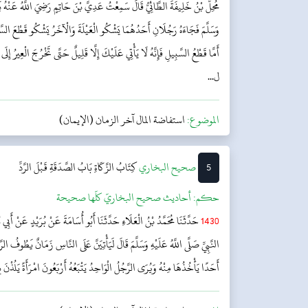
مُحِلُّ بْنُ خَلِيفَةَ الطَّائِيُّ قَالَ سَمِعْتُ عَدِيَّ بْنَ حَاتِمٍ رَضِيَ اللَّهُ عَنْهُ يَ
وَسَلَّمَ فَجَاءَهُ رَجُلَانِ أَحَدُهُمَا يَشْكُو الْعَيْلَةَ وَالْآخَرُ يَشْكُو قَطْعَ السَّبِي
أَمَّا قَطْعُ السَّبِيلِ فَإِنَّهُ لَا يَأْتِي عَلَيْكَ إِلَّا قَلِيلٌ حَتَّى تَخْرُجَ الْعِيرُ إِلَى مَ
ل...
الموضوع:
استفاضة المال آخر الزمان (الإيمان)
5
‌‌صحيح البخاري
كِتَابُ الزَّكَاةِ
بَابُ الصَّدَقَةِ قَبْلَ الرَّدِّ
حکم:
أحاديث صحيح البخاريّ كلّها صحيحة
1430
حَدَّثَنَا مُحَمَّدُ بْنُ الْعَلَاءِ حَدَّثَنَا أَبُو أُسَامَةَ عَنْ بُرَيْدٍ عَنْ أَبِ
النَّبِيِّ صَلَّى اللَّهُ عَلَيْهِ وَسَلَّمَ قَالَ لَيَأْتِيَنَّ عَلَى النَّاسِ زَمَانٌ يَطُوفُ الر
أَحَدًا يَأْخُذُهَا مِنْهُ وَيُرَى الرَّجُلُ الْوَاحِدُ يَتْبَعُهُ أَرْبَعُونَ امْرَأَةً يَلُذْنَ بِه