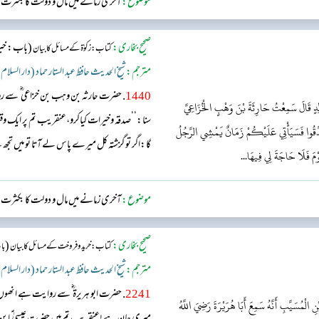
موضوع:
آخری زمانے میں مال و دولت کا بکثرت من
صحیح بخاری:
(باب: خیر
کتاب: زکوٰۃ کے مسائل کا بیان
مترجم:
شیخ الحدیث حافظ عبد الستار حماد (دار السلام
1440
. حضرت حارثہ بن وہب بن خزاعی ؓ سے 
َالِدٍ قَالَ سَمِعْتُ حَارِثَةَ بْنَ وَهْبٍ الْخُزَاعِيَّ
سنا:’’صدقہ وخیرات کیاکرو،عنقریب تم پر ایک وق
صَدَّقُوا فَسَيَأْتِي عَلَيْكُمْ زَمَانٌ يَمْشِي الرَّجُلُ
گا:اگر تو گزشتہ کل میرے پاس لے آتا تو میں تجھ 
َوْمَ فَلَا حَاجَةَ لِي فِيهَا...
موضوع:
آخری زمانے میں مال و دولت کا بکثرت من
صحیح بخاری:
(
کتاب: خرید و فروخت کے مسائل کا بیان
باب
مترجم:
شیخ الحدیث حافظ عبد الستار حماد (دار السلام
2241
. حضرت ابو ہریرۃ ؓ سے روایت ہے انھو
الْمُسَيَّبِ أَنَّهُ سَمِعَ أَبَا هُرَيْرَةَ رَضِيَ اللَّهُ