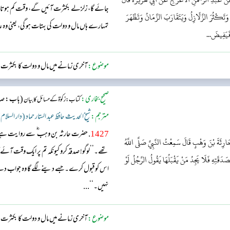
جائے گا، زلزلے بکثرت آئیں گے، وقت کم ہوتا جائے 
ُ وَتَكْثُرَ الزَّلَازِلُ وَيَتَقَارَبَ الزَّمَانُ وَتَظْهَرَ
تمہارے ہاں مال و دولت کی بہتات ہو گی، یعنی وہ ع
فَيَفِيضَ...
موضوع:
آخری زمانے میں مال و دولت کا بکثرت من
صحیح بخاری:
(باب: صدقہ
کتاب: زکوٰۃ کے مسائل کا بیان
مترجم:
شیخ الحدیث حافظ عبد الستار حماد (دار السلام
1427
. حضرت حارثہ بن وہب ؓ سے روایت ہ
َارِثَةَ بْنَ وَهْبٍ قَالَ سَمِعْتُ النَّبِيَّ صَلَّى اللَّهُ
تھے۔’’لوگو! صدقہ کرو کیونکہ تم پر ایک وقت آئے گا
َدَقَتِهِ فَلَا يَجِدُ مَنْ يَقْبَلُهَا يَقُولُ الرَّجُلُ لَوْ
اس کو قبول کرے۔ جسے دینے لگے گا وہ جواب دے گا:
نہیں۔‘‘...
موضوع:
آخری زمانے میں مال و دولت کا بکثرت من