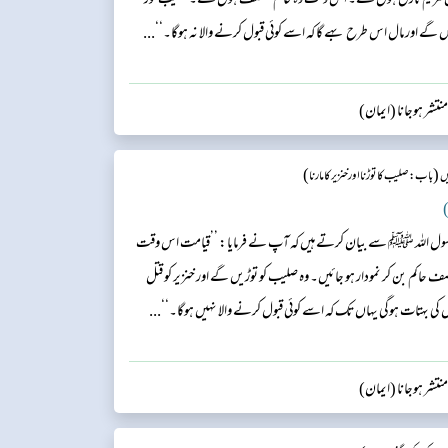
بن مریم نازل ہوں گے۔ اس وقت وہ حاکم منصف ہوں گے۔ صلیب توڑ
 گے اور مال اس طرح بہے گا کہ اسے کوئی قبول کرنے والا نہ ہوگا۔‘‘...
تشر ہوجانا (ایمان)
)
(
ں
باب: صلیب کا توڑنا اور خنزیر کا مارنا
)
 رسول اللہ ﷺ سے بیان کرتے ہیں کہ آپ نے فرمایا: ’’قیامت اس وقت
صف حاکم بن کر نمودار ہو جائیں۔ وہ صلیب کو توڑیں گے اور خنزیر کو قتل
 بہتات ہوگی یہاں تک کہ اسے کوئی قبول کرنے والا نہیں ہوگا۔‘‘...
تشر ہوجانا (ایمان)