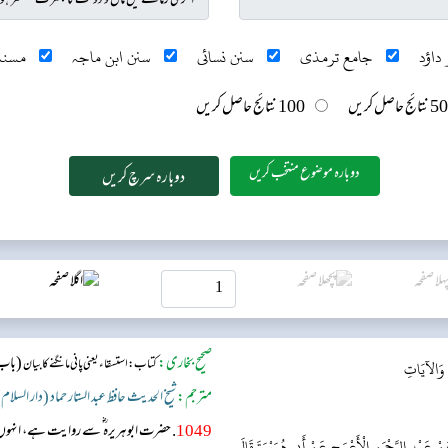
داؤد
جامع ترمذی
سنن نسائی
سنن ابن ماجہ
مسند
50 نتائج حاصل کریں
100 نتائج حاصل کریں
دوبارہ موضوع منتخب کریں
صحیح بخاری:
(باب:
کتاب: استسقاء یعنی پانی مانگنے کا بیان
ِ وَالآيَاتِ
مترجم:
شیخ الحدیث حافظ عبد الستار حماد (دار السلام
1049
. حضرت ابوہریرہ ؓ سے روایت ہے، انہوں ن
 عَنْ عَبْدِ الرَّحْمَنِ الْأَعْرَجِ عَنْ أَبِي هُرَيْرَةَ قَالَ