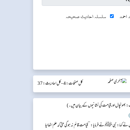
 احمد
سلسلہ احادیث صحیحہ
کل صفحات: 4 -
کل احادیث: 37
 بھونچال اور قیامت کی نشانیوں کے بیان میں۔)
)
ے کہا: نبی ﷺ نے فرمایا: ’’قیامت قائم نہ ہو گی حتی کہ علم اٹھا لیا