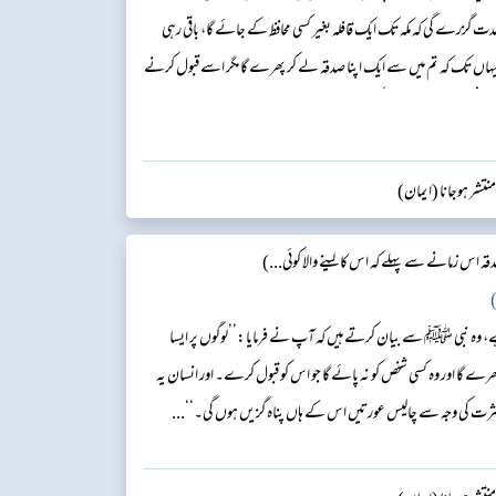
دت گزرے گی کہ مکہ تک ایک قافلہ بغیر کسی محافظ کے جائے گا، باقی رہی
ہاں تک کہ تم میں سے ایک اپنا صدقہ لے کر پھرے گا مگر اسے قبول کرنے
ر شخص اللہ کے سامنے کھڑا ہوگا جبکہ اس کے اور اللہ کے درمیان کوئی پردہ
تشر ہوجانا (ایمان)
 اس زمانے سے پہلے کہ اس کا لینے والا کوئی...)
)
ے، وہ نبی ﷺ سے بیان کرتے ہیں کہ آپ نے فرمایا:’’لوگوں پر ایسا
ے گا اور وہ کسی شخص کو نہ پائے گا جو اس کو قبول کرے۔ اور انسان یہ
ی کثرت کی وجہ سے چالیس عورتیں اس کے ہاں پناہ گزیں ہوں گی۔‘‘...