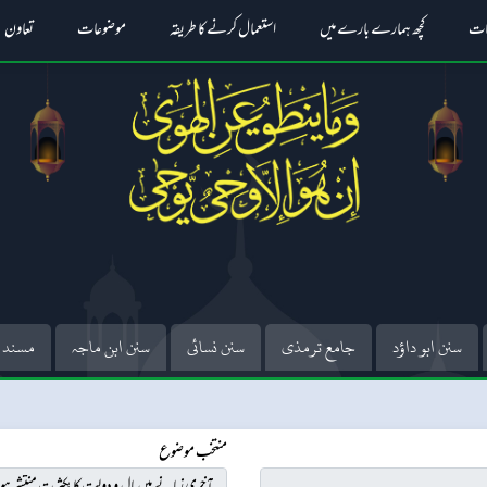
ات
کچھ ہمارے بارے میں
استعمال کرنے کا طریقہ
موضوعات
تعاون
سنن ابو داؤد
جامع ترمذی
سنن نسائی
سنن ابن ماجہ
مسند 
منتخب موضوع