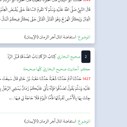
قَالَ النَّبِيُّ صَلَّى اللَّهُ عَلَيْهِ وَسَلَّمَ لَا تَقُومُ السَّاعَةُ حَتَّى يُقْبَضَ الْعِلْم
الْفِتَنُ وَيَكْثُرَ الْهَرْجُ وَهُوَ الْقَتْلُ الْقَتْلُ حَتَّى يَكْثُرَ فِيكُمْ الْمَالُ 
الموضوع:
استفاضة المال آخر الزمان (الإيمان)
2
‌‌صحيح البخاري
كِتَابُ الزَّكَاةِ
بَابُ الصَّدَقَةِ قَبْلَ الرَّدِّ
حکم:
أحاديث صحيح البخاريّ كلّها صحيحة
1427
حَدَّثَنَا آدَمُ حَدَّثَنَا شُعْبَةُ حَدَّثَنَا مَعْبَدُ بْنُ خَالِدٍ قَالَ سَمِعْتُ ح
عَلَيْهِ وَسَلَّمَ يَقُولُ تَصَدَّقُوا فَإِنَّهُ يَأْتِي عَلَيْكُمْ زَمَانٌ يَمْشِي الرَّجُلُ بِص
جِئْتَ بِهَا بِالْأَمْسِ لَقَبِلْتُهَا فَأَمَّا الْيَوْمَ فَلَا حَاجَةَ لِي فیهَا۔...
الموضوع:
استفاضة المال آخر الزمان (الإيمان)