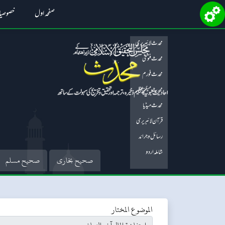
صفحہ اول
خصوصی
محدث لائبریری
محدث فتویٰ
محدث فورم
محدث میگزین
محدث میڈیا
قرآن لائبریری
رسائل و جرائد
شاملہ اردو
صحیح بخاری
صحیح مسلم
الموضوع المختار