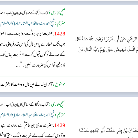
صحیح بخاری:
(باب: صدقہ
کتاب: زکوٰۃ کے مسائل کا بیان
مترجم:
شیخ الحدیث حافظ عبد الستار حماد (دار السلام
1428
. حضرت ابو ہریرہ ؓ سے روایت ہے، ان
 الرَّحْمَنِ عَنْ أَبِي هُرَيْرَةَ رَضِيَ اللَّهُ عَنْهُ قَالَ
جب تک تمھارے پاس مال کی اس قدر فروانی نہ ہوجائ
مْ الْمَالُ فَيَفِيضَ حَتَّى يُهِمَّ رَبَّ الْمَالِ مَنْ
کے صدقے کو کون قبول کرے ؟ نوبت یہاں تک پہ
.
گا:مجھے تو اس کی ضرورت نہیں۔‘‘...
موضوع:
آخری زمانے میں مال و دولت کا بکثرت من
صحیح بخاری:
(باب: صدقہ
کتاب: زکوٰۃ کے مسائل کا بیان
مترجم:
شیخ الحدیث حافظ عبد الستار حماد (دار السلام
1429
. حضرت عدی بن حاتم ؓ سے روایت ہے،ا
سَعْدَانُ بْنُ بِشْرٍ حَدَّثَنَا أَبُو مُجَاهِدٍ حَدَّثَنَا
دوآدمی آئے۔ ایک نے غربت و تنگ دستی کا شکوہ 