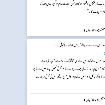
گا، فتنوں کا ظہور ہو گا اور قتل و غارت عام ہو گی، یہاں تک کہ
ام ہو جائے گا۔‘‘...
تشر ہوجانا (ایمان)
 اس زمانے سے پہلے کہ اس کا لینے والا کوئی...)
)
ے، انھوں نے کہا:میں نے نبی ﷺ سے سنا ہے،آپ فرمارہے
 کہ آدمی اپنا صدقہ لیے ہوئے پھرے گا مگر کوئی شخص ایسا نہیں ملے گا جو
اگر تو کل لاتا تو میں لے لیتا، لیکن آج تو مجھے اس کی کوئی ضرورت
تشر ہوجانا (ایمان)