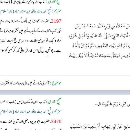
صحیح بخاری:
(
کتاب: جزیہ وغیرہ کے بیان میں
باب : دغا ب
مترجم:
شیخ الحدیث حافظ عبد الستار حماد (دار السلام
3197
. حضرت عوف بن مالک ؓ سے روایت ہے، 
 بْنُ العَلاَءِ بْنِ زَبْرٍ، قَالَ: سَمِعْتُ بُسْرَ بْنَ
جبکہ آپ چمڑے کے ایک خیمے میں تشریف فرما تھے
تَيْتُ النَّبِيَّ صَلَّى اللهُ عَلَيْهِ وَسَلَّمَ فِي غَزْوَةِ
کرلو: ایک تو میری وفات، دوسری فتح بیت المقدس،
ي، ثُمَّ فَتْحُ بَيْتِ المَقْدِسِ، ثُمَّ مُوْتَانٌ يَأْخُذُ
ہے۔ چوتھی مال کی اس قدر فراوانی کہ اگر کسی کو س
نَارٍ فَيَظَلُّ سَاخِطًا، ثُمَّ فِتْنَةٌ لاَ يَبْقَى بَيْتٌ
عرب کاکوئی گھر نہیں بچے گا۔ چھٹی نشانی وہ صلح 
جھنڈے لے کر تم...
موضوع:
آخری زمانے میں مال و دولت کا بکثرت من
صحیح بخاری:
(باب : حضرت ع
کتاب: انبیاء ؑ کے بیان میں
ابْنِ مَرْيَمَ عَلَيْهِمَا ال...
مترجم:
شیخ الحدیث حافظ عبد الستار حماد (دار السلام
3470
. حضرت ابو ہریرہ رضی اللہ تعالیٰ عنہ
 صَالِحٍ عَنْ ابْنِ شِهَابٍ أَنَّ سَعِيدَ بْنَ الْمُسَيَّبِ