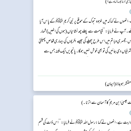
)
ازی کرنا کیسا گناہ ہے؟
)
انھوں نے کہا کہ میں غزوہ تبوک کے موقع پر نبی کریم ﷺ کے پاس آیا
۔ آپ نے فرمایا: ’’قیامت سے پہلے چھ نشانیاں (ہوں گی انھیں) شمار
 تیسری وبا تم میں اس طرح پھیلے گی جیسے بکریوں کی بیماری قعاص پھیلتی
و اشرفیاں دی جائیں گی تو بھی خوش نہیں ہوگا۔ پانچویں ایک فتنہ جس سے
جو تمہارے اور رومیوں کے درمیان ہو گی۔ وہ بے وفائی کریں گے اور اسی
تشر ہوجانا (ایمان)
یسیٰ ابن مریم ؑ کا آسمان سے اترنا ۔)
)
 سے روایت ہے، انھوں نےکہا: رسول اللہ ﷺ نے فرمایا: ’’اس ذات کی قسم