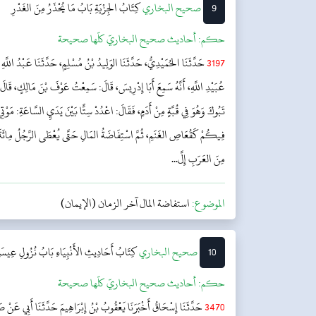
9
‌‌صحيح البخاري
كِتَابُ الجِزْيَةِ
بَابُ مَا يُحْذَرُ مِنَ الغَدْرِ
حکم:
أحاديث صحيح البخاريّ كلّها صحيحة
3197
حَدَّثَنَا الحُمَيْدِيُّ، حَدَّثَنَا الوَلِيدُ بْنُ مُسْلِمٍ، حَدَّثَنَا عَبْدُ اللَّهِ
عُبَيْدِ اللَّهِ، أَنَّهُ سَمِعَ أَبَا إِدْرِيسَ، قَالَ: سَمِعْتُ عَوْفَ بْنَ مَالِكٍ، قَالَ: أَ
تَبُوكَ وَهُوَ فِي قُبَّةٍ مِنْ أَدَمٍ، فَقَالَ: اعْدُدْ سِتًّا بَيْنَ يَدَيِ السَّاعَةِ: مَوْتِ
فِيكُمْ كَقُعَاصِ الغَنَمِ، ثُمَّ اسْتِفَاضَةُ المَالِ حَتَّى يُعْطَى الرَّجُلُ مِائَةَ دِي
مِنَ العَرَبِ إِلَّ...
الموضوع:
استفاضة المال آخر الزمان (الإيمان)
10
‌‌صحيح البخاري
كِتَابُ أَحَادِيثِ الأَنْبِيَاءِ
بَابُ نُزُولِ عِيسَى 
حکم:
أحاديث صحيح البخاريّ كلّها صحيحة
3470
حَدَّثَنَا إِسْحَاقُ أَخْبَرَنَا يَعْقُوبُ بْنُ إِبْرَاهِيمَ حَدَّثَنَا أَبِي عَنْ