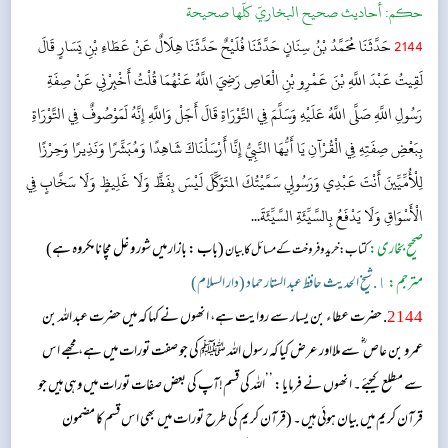
حکم:
أحاديث صحيح البخاريّ كلّها صحيحة
2144
حَدَّثَنَا مُحَمَّدُ بْنُ سِنَانٍ حَدَّثَنَا فُلَيْحٌ حَدَّثَنَا هِلَالٌ عَنْ عَطَاءِ بْنِ يَسَارٍ قَالَ
لَقِيتُ عَبْدَ اللَّهِ بْنَ عَمْرِو بْنِ الْعَاصِ رَضِيَ اللَّهُ عَنْهُمَا قُلْتُ أَخْبِرْنِي عَنْ صِفَةِ
رَسُولِ اللَّهِ صَلَّى اللَّهُ عَلَيْهِ وَسَلَّمَ فِي التَّوْرَاةِ قَالَ أَجَلْ وَاللَّهِ إِنَّهُ لَمَوْصُوفٌ فِي التَّوْرَاةِ
بِبَعْضِ صِفَتِهِ فِي الْقُرْآنِ يَا أَيُّهَا النَّبِيُّ إِنَّا أَرْسَلْنَاكَ شَاهِدًا وَمُبَشِّرًا وَنَذِيرًا وَحِرْزًا
لِلْأُمِّيِّينَ أَنْتَ عَبْدِي وَرَسُولِي سَمَّيْتُكَ المتَوَكِّلَ لَيْسَ بِفَظٍّ وَلَا غَلِيظٍ وَلَا سَخَّابٍ فِي
الْأَسْوَاقِ وَلَا يَدْفَعُ بِالسَّيِّئَةِ السَّيِّئَةَ...
صحیح بخاری:
(باب : بازار میں شور و غل مچانا مکروہ ہے)
کتاب: خرید و فروخت کے مسائل کا بیان
مترجم:
١. شیخ الحدیث حافظ عبد الستار حماد (دار السلام)
2144
. حضرت عطاء بن یسار سے روایت ہے، انھوں نے کہا کہ میں حضرت عبد اللہ بن
عمرو بن عاص ؓ سے ملااور عرض کیا کہ رسول اللہ ﷺ کی جو صفت تورات میں ہے، مجھے اس
سے مطلع کیجئے۔ انھوں نے فرمایا: ’’اللہ کی قسم!آپ کی بعض صفات تورات میں وہی ہیں جو
قرآن کریم میں بیان ہوئی ہیں۔ (قرآن کریم کی طرح تورات میں بھی اس قسم کا مضمون