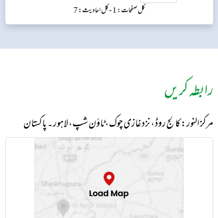
کل صفحات: 1 -
کل احادیث: 7
رابطہ کریں
مرکز النور: کالج روڈ، نزد غازی چوک، ٹاؤن شپ، لاہور ۔ پاکستان