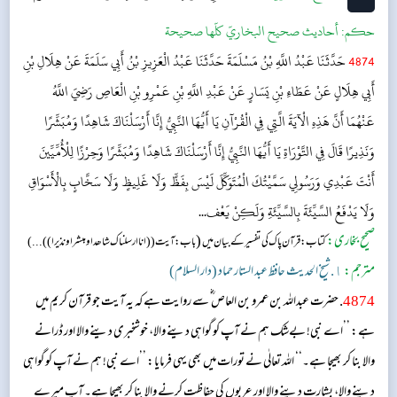
حکم:
أحاديث صحيح البخاريّ كلّها صحيحة
4874
حَدَّثَنَا عَبْدُ اللَّهِ بْنُ مَسْلَمَةَ حَدَّثَنَا عَبْدُ الْعَزِيزِ بْنُ أَبِي سَلَمَةَ عَنْ هِلَالِ بْنِ
أَبِي هِلَالٍ عَنْ عَطَاءِ بْنِ يَسَارٍ عَنْ عَبْدِ اللَّهِ بْنِ عَمْرِو بْنِ الْعَاصِ رَضِيَ اللَّهُ
عَنْهُمَا أَنَّ هَذِهِ الْآيَةَ الَّتِي فِي الْقُرْآنِ يَا أَيُّهَا النَّبِيُّ إِنَّا أَرْسَلْنَاكَ شَاهِدًا وَمُبَشِّرًا
وَنَذِيرًا قَالَ فِي التَّوْرَاةِ يَا أَيُّهَا النَّبِيُّ إِنَّا أَرْسَلْنَاكَ شَاهِدًا وَمُبَشِّرًا وَحِرْزًا لِلْأُمِّيِّينَ
أَنْتَ عَبْدِي وَرَسُولِي سَمَّيْتُكَ الْمُتَوَكِّلَ لَيْسَ بِفَظٍّ وَلَا غَلِيظٍ وَلَا سَخَّابٍ بِالْأَسْوَاقِ
وَلَا يَدْفَعُ السَّيِّئَةَ بِالسَّيِّئَةِ وَلَكِنْ يَعْف...
صحیح بخاری:
(
کتاب: قرآن پاک کی تفسیر کے بیان میں
باب: آیت (( انا ارسلناک شاھدا ومبشرا ونذیرا )) ...)
مترجم:
١. شیخ الحدیث حافظ عبد الستار حماد (دار السلام)
4874
. حضرت عبداللہ بن عمرو بن العاص ؓ سے روایت ہے کہ یہ آیت جو قرآن کریم میں
ہے: ’’اے نبی! بےشک ہم نے آپ کو گواہی دینے والا، خوشخبری دینے والا اور ڈرانے
والا بنا کر بھیجا ہے۔‘‘ اللہ تعالٰی نے تورات میں بھی یہی فرمایا: ’’اے نبی! ہم نے آپ کو گواہی
دینے والا، بشارت دینے والا اور عربوں کی حفاظت کرنے والا بنا کر بھیجا ہے۔ آپ میرے