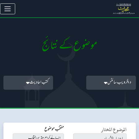
موضوع کے نتائج
دیگر ویب سائٹس
کتب احادیث
الموضوع المختار
منتخب موضوع