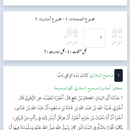
مجموع الصفحات: 1 -
مجموع أحاديث: 7
کل صفحات: 1 -
کل احادیث: 7
1
‌‌صحيح البخاري
كِتَابُ بَدْءِ الوَحْيِ
بَابٌ:
حکم:
أحاديث صحيح البخاريّ كلّها صحيحة
7
حَدَّثَنَا أَبُو اليَمَانِ الحَكَمُ بْنُ نَافِعٍ قَالَ: أَخْبَرَنَا شُعَيْبٌ، عَنِ الزُّهْرِيِّ قَالَ:
أَخْبَرَنِي عُبَيْدُ اللَّهِ بْنُ عَبْدِ اللَّهِ بْنِ عُتْبَةَ بْنِ مَسْعُودٍ، أَنَّ عَبْدَ اللَّهِ بْنَ عَبَّاسٍ،
أَخْبَرَهُ أَنَّ أَبَا سُفْيَانَ بْنَ حَرْبٍ أَخْبَرَهُ: أَنَّ هِرَقْلَ أَرْسَلَ إِلَيْهِ فِي رَكْبٍ مِنْ قُرَيْشٍ،
وَكَانُوا تُجَّارًا بِالشَّأْمِ فِي المُدَّةِ الَّتِي كَانَ رَسُولُ اللَّهِ صَلَّى اللهُ عَلَيْهِ وَسَلَّمَ مَادَّ فِيهَا أَبَا