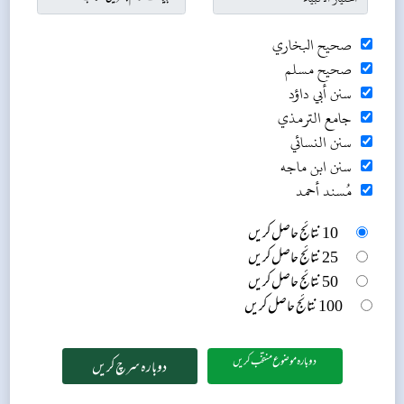
صحيح البخاري
صحيح مسلم
سنن أبي داؤد
جامع الترمذي
سنن النسائي
سنن ابن ماجه
مُسند أحمد
10 نتائج حاصل کریں
25 نتائج حاصل کریں
50 نتائج حاصل کریں
100 نتائج حاصل کریں
دوبارہ موضوع منتخب کریں