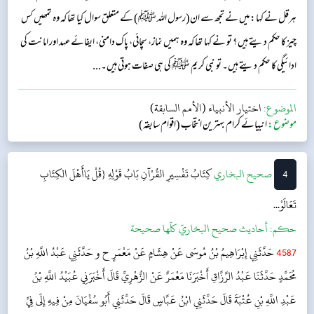
ہرقل نے کہا: میں نے تجھ سے ان(رسول اللہ ﷺ) کے متعلق سوال کیا تھا کہ وہ تمھیں کس
چیز کا حکم دیتے ہیں؟ تو نے کہا تھا کہ وہ ہمیں نماز، سچائی، پاک دامنی، ایفائے عہد اور امانت کی
ادائیگی کا حکم دیتے ہیں۔ تو نبی کریم ﷺ کی ہی صفات ہوتی ہیں۔...
الموضوع:
اختيار الأنبياء (الأمم السابقة)
موضوع:
انبیائے کرام بہترین انتخاب (اقوام سابقہ)
4
‌‌صحيح البخاري
كِتَابُ تَفْسِيرِ القُرْآنِ
بَابُ قَوْلِهِ {قُلْ يَاأَهْلَ الكِتَابِ
تَعَالَوْ...
حکم:
أحاديث صحيح البخاريّ كلّها صحيحة
4587
حَدَّثَنِي إِبْرَاهِيمُ بْنُ مُوسَى عَنْ هِشَامٍ عَنْ مَعْمَرٍ ح و حَدَّثَنِي عَبْدُ اللَّهِ بْنُ
مُحَمَّدٍ حَدَّثَنَا عَبْدُ الرَّزَّاقِ أَخْبَرَنَا مَعْمَرٌ عَنْ الزُّهْرِيِّ قَالَ أَخْبَرَنِي عُبَيْدُ اللَّهِ بْنُ
عَبْدِ اللَّهِ بْنِ عُتْبَةَ قَالَ حَدَّثَنِي ابْنُ عَبَّاسٍ قَالَ حَدَّثَنِي أَبُو سُفْيَانَ مِنْ فِيهِ إِلَى فِيَّ