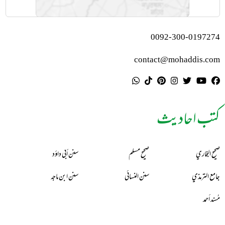
0092-300-0197274
contact@mohaddis.com
کتب احادیث
صحيح البخاري
صحيح مسلم
سنن أبي داؤد
جامع الترمذي
سنن النسائي
سنن ابن ماجه
مُسند أحمد