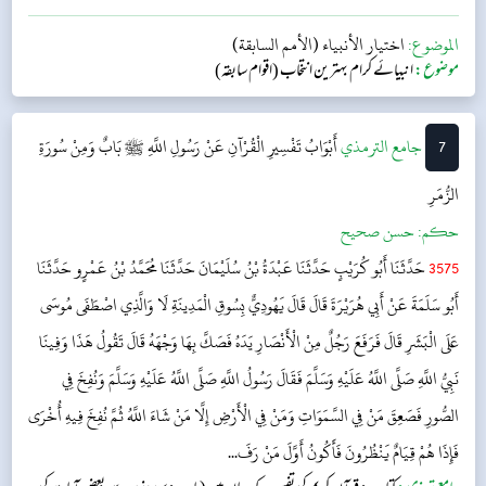
الموضوع:
اختيار الأنبياء (الأمم السابقة)
موضوع:
انبیائے کرام بہترین انتخاب (اقوام سابقہ)
7
‌جامع الترمذي
أَبْوَابُ تَفْسِيرِ الْقُرْآنِ عَنْ رَسُولِ اللَّهِ ﷺ
بَابٌ وَمِنْ سُورَةِ
الزُّمَرِ​
حکم:
حسن صحیح
3575
حَدَّثَنَا أَبُو كُرَيْبٍ حَدَّثَنَا عَبْدَةُ بْنُ سُلَيْمَانَ حَدَّثَنَا مُحَمَّدُ بْنُ عَمْرٍو حَدَّثَنَا
أَبُو سَلَمَةَ عَنْ أَبِي هُرَيْرَةَ قَالَ قَالَ يَهُودِيٌّ بِسُوقِ الْمَدِينَةِ لَا وَالَّذِي اصْطَفَى مُوسَى
عَلَى الْبَشَرِ قَالَ فَرَفَعَ رَجُلٌ مِنْ الْأَنْصَارِ يَدَهُ فَصَكَّ بِهَا وَجْهَهُ قَالَ تَقُولُ هَذَا وَفِينَا
نَبِيُّ اللَّهِ صَلَّى اللَّهُ عَلَيْهِ وَسَلَّمَ فَقَالَ رَسُولُ اللَّهِ صَلَّى اللَّهُ عَلَيْهِ وَسَلَّمَ وَنُفِخَ فِي
الصُّورِ فَصَعِقَ مَنْ فِي السَّمَوَاتِ وَمَنْ فِي الْأَرْضِ إِلَّا مَنْ شَاءَ اللَّهُ ثُمَّ نُفِخَ فِيهِ أُخْرَى
فَإِذَا هُمْ قِيَامٌ يَنْظُرُونَ فَأَكُونُ أَوَّلَ مَنْ رَفَ...