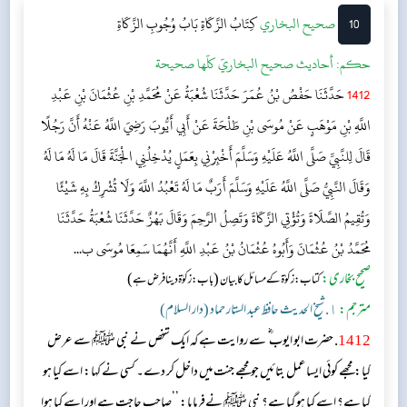
10
‌‌صحيح البخاري
كِتَابُ الزَّكَاةِ
بَابُ وُجُوبِ الزَّكَاةِ
حکم:
أحاديث صحيح البخاريّ كلّها صحيحة
1412
حَدَّثَنَا حَفْصُ بْنُ عُمَرَ حَدَّثَنَا شُعْبَةُ عَنْ مُحَمَّدِ بْنِ عُثْمَانَ بْنِ عَبْدِ
اللَّهِ بْنِ مَوْهَبٍ عَنْ مُوسَى بْنِ طَلْحَةَ عَنْ أَبِي أَيُّوبَ رَضِيَ اللَّهُ عَنْهُ أَنَّ رَجُلًا
قَالَ لِلنَّبِيِّ صَلَّى اللَّهُ عَلَيْهِ وَسَلَّمَ أَخْبِرْنِي بِعَمَلٍ يُدْخِلُنِي الْجَنَّةَ قَالَ مَا لَهُ مَا لَهُ
وَقَالَ النَّبِيُّ صَلَّى اللَّهُ عَلَيْهِ وَسَلَّمَ أَرَبٌ مَا لَهُ تَعْبُدُ اللَّهَ وَلَا تُشْرِكُ بِهِ شَيْئًا
وَتُقِيمُ الصَّلَاةَ وَتُؤْتِي الزَّكَاةَ وَتَصِلُ الرَّحِمَ وَقَالَ بَهْزٌ حَدَّثَنَا شُعْبَةُ حَدَّثَنَا
مُحَمَّدُ بْنُ عُثْمَانَ وَأَبُوهُ عُثْمَانُ بْنُ عَبْدِ اللَّهِ أَنَّهُمَا سَمِعَا مُوسَى ب...
صحیح بخاری:
(
)
کتاب: زکوٰۃ کے مسائل کا بیان
باب: زکوٰۃ دینا فرض ہے
مترجم:
١. شیخ الحدیث حافظ عبد الستار حماد (دار السلام)
1412
. حضرت ابو ایوب ؓ سے روایت ہے کہ ایک شخص نے نبی ﷺ سے عرض
کیا: مجھے کوئی ایسا عمل بتائیں جو مجھے جنت میں داخل کر دے۔ کسی نے کہا: اسے کیا ہو
گیا ہے؟ اسے کیا ہو گیا ہے؟ نبی ﷺ نےفرمایا: ’’صاحب حاجت ہے اور اسے کیا ہوا