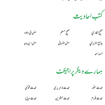
کتب احادیث
صحيح البخاري
صحيح مسلم
سنن أبي داؤد
جامع الترمذي
سنن النسائي
سنن ابن ماجه
مُسند أحمد
ہمارے دیگر پراجیکٹ
محدث سٹور
محدث لائبریری
محدث فتویٰ
محدث فورم
محدث میگزین
محدث میڈیا