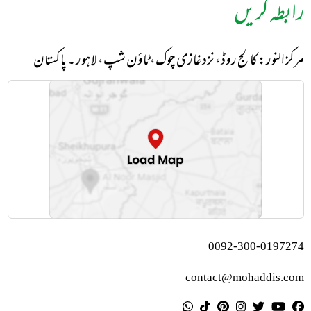
رابطہ کریں
مرکز النور: کالج روڈ، نزد غازی چوک، ٹاؤن شپ، لاہور ۔ پاکستان
0092-300-0197274
contact@mohaddis.com