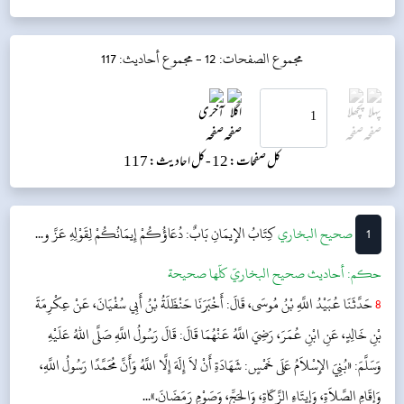
مجموع الصفحات: 12 -
مجموع أحاديث: 117
کل صفحات: 12 -
کل احادیث: 117
1
‌‌صحيح البخاري
كِتَابُ الإِيمَانِ
بَابٌ: دُعَاؤُكُمْ إِيمَانُكُمْ لِقَوْلِهِ عَزَّ و...
حکم:
أحاديث صحيح البخاريّ كلّها صحيحة
8
حَدَّثَنَا عُبَيْدُ اللَّهِ بْنُ مُوسَى، قَالَ: أَخْبَرَنَا حَنْظَلَةُ بْنُ أَبِي سُفْيَانَ، عَنْ عِكْرِمَةَ
بْنِ خَالِدٍ، عَنِ ابْنِ عُمَرَ، رَضِيَ اللَّهُ عَنْهُمَا قَالَ: قَالَ رَسُولُ اللَّهِ صَلَّى اللهُ عَلَيْهِ
وَسَلَّمَ: «بُنِيَ الإِسْلاَمُ عَلَى خَمْسٍ: شَهَادَةِ أَنْ لاَ إِلَهَ إِلَّا اللَّهُ وَأَنَّ مُحَمَّدًا رَسُولُ اللَّهِ،
وَإِقَامِ الصَّلاَةِ، وَإِيتَاءِ الزَّكَاةِ، وَالحَجِّ، وَصَوْمِ رَمَضَانَ.»...