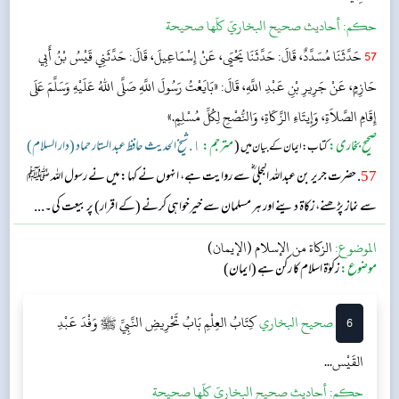
حکم:
أحاديث صحيح البخاريّ كلّها صحيحة
57
حَدَّثَنَا مُسَدَّدٌ، قَالَ: حَدَّثَنَا يَحْيَى، عَنْ إِسْمَاعِيلَ، قَالَ: حَدَّثَنِي قَيْسُ بْنُ أَبِي
حَازِمٍ، عَنْ جَرِيرِ بْنِ عَبْدِ اللَّهِ، قَالَ: «بَايَعْتُ رَسُولَ اللَّهِ صَلَّى اللهُ عَلَيْهِ وَسَلَّمَ عَلَى
إِقَامِ الصَّلاَةِ، وَإِيتَاءِ الزَّكَاةِ، وَالنُّصْحِ لِكُلِّ مُسْلِمٍ.»
صحیح بخاری:
(
مترجم:
١. شیخ الحدیث حافظ عبد الستار حماد (دار السلام)
کتاب: ایمان کے بیان میں
57
. حضرت جریر بن عبداللہ البجلی ؓ سے روایت ہے، انہوں نے کہا: میں نے رسول اللہ ﷺ
سے نماز پڑھنے، زکاۃ دینے اور ہر مسلمان سے خیرخواہی کرنے (کے اقرار) پر بیعت کی۔...
الموضوع:
الزكاة من الإسلام (الإيمان)
موضوع:
زکوٰۃ اسلام كا ركن ہے (ایمان)
6
‌‌صحيح البخاري
كِتَابُ العِلْمِ
بَابُ تَحْرِيضِ النَّبِيِّ ﷺ وَفْدَ عَبْدِ
القَيْس...
حکم:
أحاديث صحيح البخاريّ كلّها صحيحة