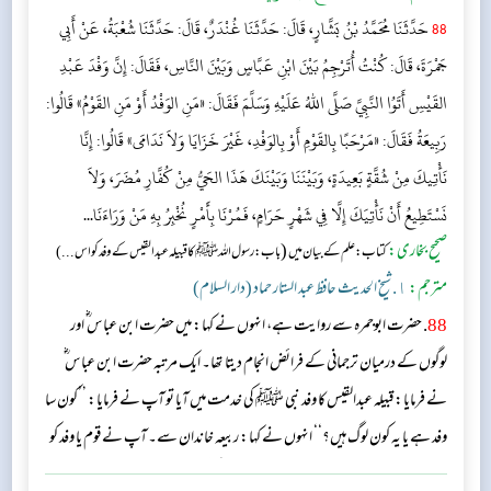
88
حَدَّثَنَا مُحَمَّدُ بْنُ بَشَّارٍ، قَالَ: حَدَّثَنَا غُنْدَرٌ، قَالَ: حَدَّثَنَا شُعْبَةُ، عَنْ أَبِي
جَمْرَةَ، قَالَ: كُنْتُ أُتَرْجِمُ بَيْنَ ابْنِ عَبَّاسٍ وَبَيْنَ النَّاسِ، فَقَالَ: إِنَّ وَفْدَ عَبْدِ
القَيْسِ أَتَوُا النَّبِيَّ صَلَّى اللهُ عَلَيْهِ وَسَلَّمَ فَقَالَ: «مَنِ الوَفْدُ أَوْ مَنِ القَوْمُ» قَالُوا:
رَبِيعَةُ فَقَالَ: «مَرْحَبًا بِالقَوْمِ أَوْ بِالوَفْدِ، غَيْرَ خَزَايَا وَلاَ نَدَامَى» قَالُوا: إِنَّا
نَأْتِيكَ مِنْ شُقَّةٍ بَعِيدَةٍ، وَبَيْنَنَا وَبَيْنَكَ هَذَا الحَيُّ مِنْ كُفَّارِ مُضَرَ، وَلاَ
نَسْتَطِيعُ أَنْ نَأْتِيَكَ إِلَّا فِي شَهْرٍ حَرَامٍ، فَمُرْنَا بِأَمْرٍ نُخْبِرُ بِهِ مَنْ وَرَاءَنَا...
صحیح بخاری:
(
کتاب: علم کے بیان میں
باب:رسول اللہ ﷺکا قبیلہ عبد القیس کے وفد کو اس ...)
مترجم:
١. شیخ الحدیث حافظ عبد الستار حماد (دار السلام)
88
. حضرت ابوجمرہ سے روایت ہے، انہوں نے کہا: میں حضرت ابن عباس ؓ اور
لوگوں کے درمیان ترجمانی کے فرائض انجام دیتا تھا۔ ایک مرتبہ حضرت ابن عباس ؓ
نے فرمایا: قبیلہ عبدالقیس کا وفد نبی ﷺ کی خدمت میں آیا تو آپ نے فرمایا: ’’کون سا
وفد ہے یا یہ کون لوگ ہیں؟‘‘ انہوں نے کہا: ربیعہ خاندان سے۔ آپ نے قوم یا وفد کو
کہا: ’’خوش آمدید، نہ رسوا ہوئے اور نہ ندامت ہی کی کوئی بات ہے۔‘‘ انہوں نے