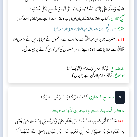
عَلَيْهِ وَسَلَّمَ عَلَى إِقَامِ الصَّلاَةِ، وَإِيتَاءِ الزَّكَاةِ، وَالنُّصْحِ لِكُلِّ مُسْلِمٍ»
صحیح بخاری:
(
)
کتاب: اوقات نماز کے بیان میں
باب: نماز درست طریقے سے پڑھنے پر بیعت کرنا
مترجم:
١. شیخ الحدیث حافظ عبد الستار حماد (دار السلام)
531
. حضرت جریر بن عبداللہ ؓ سے روایت ہے، انھوں نے فرمایا: میں نے رسول اللہ
ﷺ سے نماز پڑھنے، زکاۃ دینے اور ہر مسلمان کی خیرخواہی کرنے پر بیعت کی۔
الموضوع:
الزكاة من الإسلام (الإيمان)
موضوع:
زکوٰۃ اسلام كا ركن ہے (ایمان)
9
‌‌صحيح البخاري
كِتَابُ الزَّكَاةِ
بَابُ وُجُوبِ الزَّكَاةِ
حکم:
أحاديث صحيح البخاريّ كلّها صحيحة
1411
حَدَّثَنَا أَبُو عَاصِمٍ الضَّحَّاكُ بْنُ مَخْلَدٍ عَنْ زَكَرِيَّاءَ بْنِ إِسْحَاقَ عَنْ يَحْيَى
بْنِ عَبْدِ اللَّهِ بْنِ صَيْفِيٍّ عَنْ أَبِي مَعْبَدٍ عَنْ ابْنِ عَبَّاسٍ رَضِيَ اللَّهُ عَنْهُمَا أَنَّ