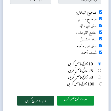
صحيح البخاري
صحيح مسلم
سنن أبي داؤد
جامع الترمذي
سنن النسائي
سنن ابن ماجه
مُسند أحمد
10 نتائج حاصل کریں
25 نتائج حاصل کریں
50 نتائج حاصل کریں
100 نتائج حاصل کریں
دوبارہ موضوع منتخب کریں