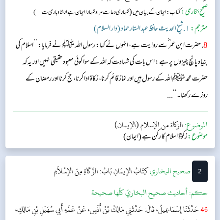
صحیح بخاری:
(
کتاب: ایمان کے بیان میں
تمہاری دعا سے مراد تمہارا ایمان ہے ارشاد باری ت...)
مترجم:
١. شیخ الحدیث حافظ عبد الستار حماد (دار السلام)
8
. حضرت ابن عمر ؓ سے روایت ہے، انہوں نے کہا: رسول اللہ ﷺ نے فرمایا: ’’اسلام کی
بنیاد پانچ چیزوں پر ہے: اس بات کی شہادت کہ اللہ کے سوا کوئی معبود حقیقی نہیں اور یہ کہ
حضرت محمد ﷺ اللہ کے رسول ہیں اور نماز قائم کرنا، زکاۃ ادا کرنا، حج کرنا اور رمضان کے
روزے رکھنا۔‘‘...
الموضوع:
الزكاة من الإسلام (الإيمان)
موضوع:
زکوٰۃ اسلام كا ركن ہے (ایمان)
2
‌‌صحيح البخاري
كِتَابُ الإِيمَانِ
بَابُ: الزَّكَاةِ مِنَ الإِسْلاَمِ
حکم:
أحاديث صحيح البخاريّ كلّها صحيحة
46
حَدَّثَنَا إِسْمَاعِيلُ، قَالَ: حَدَّثَنِي مَالِكُ بْنُ أَنَسٍ، عَنْ عَمِّهِ أَبِي سُهَيْلِ بْنِ مَالِكٍ،