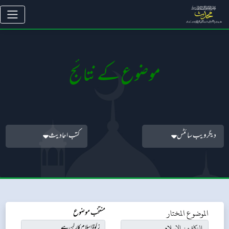
موضوع کے نتائج
دیگر ویب سائٹس
کتب احادیث
الموضوع المختار
منتخب موضوع