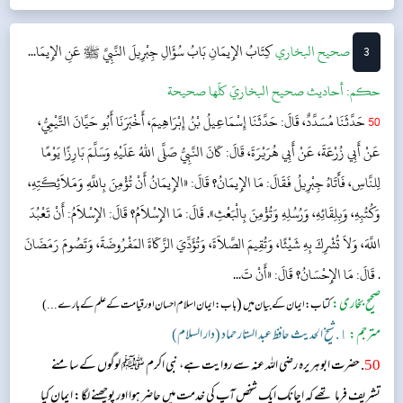
3
‌‌صحيح البخاري
كِتَابُ الإِيمَانِ
بَابُ سُؤَالِ جِبْرِيلَ النَّبِيَّ ﷺ عَنِ الإِيمَا...
حکم:
أحاديث صحيح البخاريّ كلّها صحيحة
50
حَدَّثَنَا مُسَدَّدٌ، قَالَ: حَدَّثَنَا إِسْمَاعِيلُ بْنُ إِبْرَاهِيمَ، أَخْبَرَنَا أَبُو حَيَّانَ التَّيْمِيُّ،
عَنْ أَبِي زُرْعَةَ، عَنْ أَبِي هُرَيْرَةَ، قَالَ: كَانَ النَّبِيُّ صَلَّى اللهُ عَلَيْهِ وَسَلَّمَ بَارِزًا يَوْمًا
لِلنَّاسِ، فَأَتَاهُ جِبْرِيلُ فَقَالَ: مَا الإِيمَانُ؟ قَالَ: «الإِيمَانُ أَنْ تُؤْمِنَ بِاللَّهِ وَمَلاَئِكَتِهِ،
وَكُتُبِهِ، وَبِلِقَائِهِ، وَرُسُلِهِ وَتُؤْمِنَ بِالْبَعْثِ». قَالَ: مَا الإِسْلاَمُ؟ قَالَ: الإِسْلاَمُ: أَنْ تَعْبُدَ
اللَّهَ، وَلاَ تُشْرِكَ بِهِ شَيْئًا، وَتُقِيمَ الصَّلاَةَ، وَتُؤَدِّيَ الزَّكَاةَ المَفْرُوضَةَ، وَتَصُومَ رَمَضَانَ
. قَالَ: مَا الإِحْسَانُ؟ قَالَ: «أَنْ تَ...
صحیح بخاری:
(
کتاب: ایمان کے بیان میں
باب:ایمان اسلام احسان اور قیامت کے علم کے بارے ...)
مترجم:
١. شیخ الحدیث حافظ عبد الستار حماد (دار السلام)
50
. حضرت ابوہریرہ رضی اللہ عنہ سے روایت ہے، نبی اکرم ﷺ لوگوں کے سامنے
تشریف فرما تھے کہ اچانک ایک شخص آپ کی خدمت میں حاضر ہوا اور پوچھنے لگا: ایمان کیا