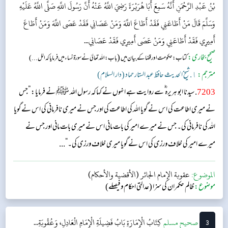
بْنُ عَبْدِ الرَّحْمَنِ أَنَّهُ سَمِعَ أَبَا هُرَيْرَةَ رَضِيَ اللَّهُ عَنْهُ أَنَّ رَسُولَ اللَّهِ صَلَّى اللَّهُ عَلَيْهِ
وَسَلَّمَ قَالَ مَنْ أَطَاعَنِي فَقَدْ أَطَاعَ اللَّهَ وَمَنْ عَصَانِي فَقَدْ عَصَى اللَّهَ وَمَنْ أَطَاعَ
أَمِيرِي فَقَدْ أَطَاعَنِي وَمَنْ عَصَى أَمِيرِي فَقَدْ عَصَانِي...
صحیح بخاری:
(
کتاب: حکومت اور قضا کے بیان میں
باب : اللہ تعالیٰ نے سورۃ نساءمیں فرمایا کہ الل...)
مترجم:
١. شیخ الحدیث حافظ عبد الستار حماد (دار السلام)
7203
. سیدنا ابو ہریرہ ؓ سے روایت ہے انہوں نے کہا کہ رسول اللہ ﷺ نے فرمایا: ”جس
نے میری اطاعت کی اس نے گویا اللہ کی اطاعت کی اور جس نے میری نافرمانی کی اس نے گویا
اللہ کی نافرمانی کی۔ جس نے میرے امیر کی بات مانی اس نے میری بات مانی اور جس نے
میرے امیر کی خلاف ورزی کی اس نے گویا میری خلاف ورزی کی۔“...
الموضوع:
عقوبة الإمام الجائر (الأقضية والأحكام)
موضوع:
ظالم حکمران کی سزا (عدالتی احکام و فیصلے)
3
‌صحيح مسلم
كِتَابُ الْإِمَارَةِ
بَابُ فَضِيلَةِ الْإِمَامِ الْعَادِلِ، وَعُقُوبَةِ...