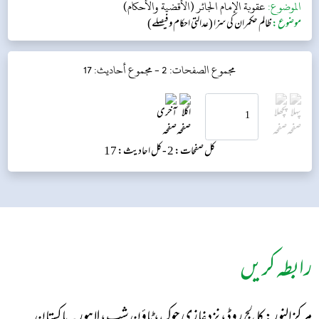
الموضوع:
عقوبة الإمام الجائر (الأقضية والأحكام)
موضوع:
ظالم حکمران کی سزا (عدالتی احکام و فیصلے)
مجموع الصفحات: 2 -
مجموع أحاديث: 17
کل صفحات: 2 -
کل احادیث: 17
رابطہ کریں
مرکز النور: کالج روڈ، نزد غازی چوک، ٹاؤن شپ، لاہور ۔ پاکستان