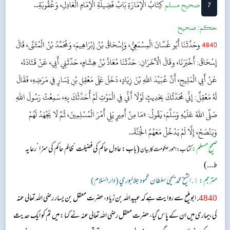
7
‌صحيح مسلم
كِتَابُ الْإِمَارَةِ
بَابُ فَضِيلَةِ الْإِمَامِ الْعَادِلِ، وَعُقُوبَةِ...
حکم:
صحیح
4840
وحَدَّثَنَا أَبُو غَسَّانَ الْمِسْمَعِيُّ، وَإِسْحَاقُ بْنُ إِبْرَاهِيمَ، وَمُحَمَّدُ بْنُ الْمُثَنَّى، قَالَ
إِسْحَاقُ: أَخْبَرَنَا، وقَالَ الْآخَرَانِ: حَدَّثَنَا مُعَاذُ بْنُ هِشَامٍ، حَدَّثَنِي أَبِي، عَنْ قَتَادَةَ،
عَنْ أَبِي الْمَلِيحِ، أَنَّ عُبَيْدَ اللهِ بْنَ زِيَادٍ، دَخَلَ عَلَى مَعْقِلِ بْنِ يَسَارٍ فِي مَرَضِهِ، فَقَالَ
لَهُ مَعْقِلٌ: إِنِّي مُحَدِّثُكَ بِحَدِيثٍ لَوْلَا أَنِّي فِي الْمَوْتِ لَمْ أُحَدِّثْكَ بِهِ، سَمِعْتُ رَسُولَ اللهِ
صَلَّى اللهُ عَلَيْهِ وَسَلَّمَ، يَقُولُ: «مَا مِنْ أَمِيرٍ يَلِي أَمْرَ الْمُسْلِمِينَ، ثُمَّ لَا يَجْهَدُ لَهُمْ
وَيَنْصَحُ، إِلَّا لَمْ يَدْخُلْ مَعَهُمُ الْجَنَّةَ...
صحیح مسلم:
(باب: عادل حاکم کی فضیلت ‘ظالم حاکم کی سزا ‘رعایہ
کتاب: امور حکومت کا بیان
ط...)
مترجم:
١. الشيخ محمد يحيىٰ سلطان محمود جلالبوري (دار السّلام)
4840
. ابو ملیح سے روایت ہے کہ عبیداللہ بن زیاد، حضرت معقل بن یسار رضی اللہ تعالی عنہ
کی بیماری میں ان کے پاس گیا، حضرت معقل رضی اللہ تعالی عنہ نے کہا: میں تم کو ایک حدیث