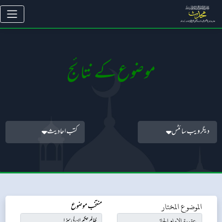
موضوع کے نتائج
دیگر ویب سائٹس
کتب احادیث
الموضوع المختار
منتخب موضوع