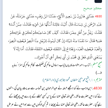
حکم:
صحیح
4830
حَدَّثَنِي هَارُونُ بْنُ سَعِيدٍ الْأَيْلِيُّ، حَدَّثَنَا ابْنُ وَهْبٍ، حَدَّثَنِي حَرْمَلَةُ، عَنْ
عَبْدِ الرَّحْمَنِ بْنِ شِمَاسَةَ، قَالَ: أَتَيْتُ عَائِشَةَ أَسْأَلُهَا عَنْ شَيْءٍ، فَقَالَتْ: مِمَّنْ أَنْتَ؟
فَقُلْتُ: رَجُلٌ مِنْ أَهْلِ مِصْرَ، فَقَالَتْ: كَيْفَ كَانَ صَاحِبُكُمْ لَكُمْ فِي غَزَاتِكُمْ
هَذِهِ؟ فَقَالَ: مَا نَقَمْنَا مِنْهُ شَيْئًا، إِنْ كَانَ لَيَمُوتُ لِلرَّجُلِ مِنَّا الْبَعِيرُ فَيُعْطِيهِ الْبَعِيرَ،
وَالْعَبْدُ فَيُعْطِيهِ الْعَبْدَ، وَيَحْتَاجُ إِلَى النَّفَقَةِ، فَيُعْطِيهِ النَّفَقَةَ، فَقَالَتْ: أَمَا إِنَّهُ لَا
يَمْنَعُنِي الَّذِي فَعَلَ فِي مُحَمَّدِ بْنِ أَبِي بَكْرٍ أَخِي أَنْ أُخْبِرَك...
صحیح مسلم:
(باب: عادل حاکم کی فضیلت ‘ظالم حاکم کی سزا ‘رعایہ
کتاب: امور حکومت کا بیان
ط...)
مترجم:
١. الشيخ محمد يحيىٰ سلطان محمود جلالبوري (دار السّلام)
4830
. ابن وہب نے کہا: مجھے حرملہ نے عبدالرحمان بن شماسہ سے حدیث بیان کی، انہوں
نے کہا: میں حضرت عائشہ‬ رضی اللہ تعالی عنہا ک‬ے پاس کسی مسئلے کے بارے میں پوچھنے کے
لیے گیا۔ حضرت عائشہ‬ رضی اللہ تعالی عنہا ن‬ے پوچھا: تم کن لوگوں میں سے ہو؟ میں نے عرض