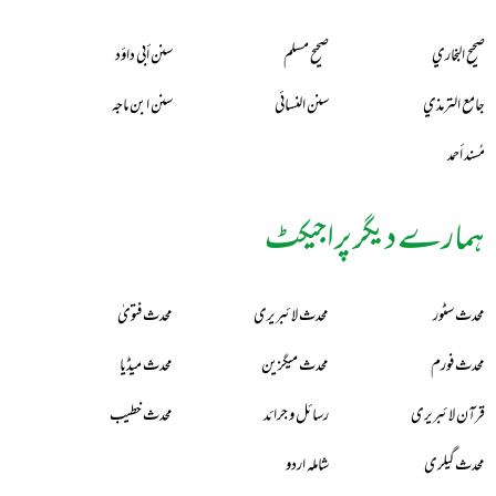
صحيح البخاري
صحيح مسلم
سنن أبي داؤد
جامع الترمذي
سنن النسائي
سنن ابن ماجه
مُسند أحمد
ہمارے دیگر پراجیکٹ
محدث سٹور
محدث لائبریری
محدث فتویٰ
محدث فورم
محدث میگزین
محدث میڈیا
قرآن لائبریری
رسائل و جرائد
محدث خطیب
محدث گیلری
شاملہ اردو