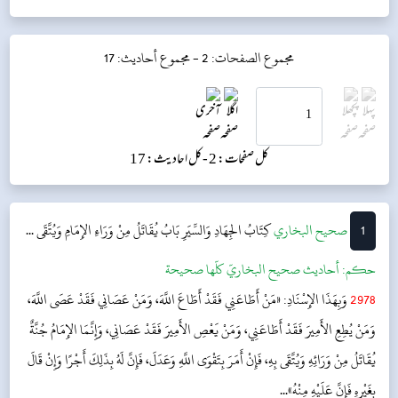
مجموع الصفحات: 2 -
مجموع أحاديث: 17
کل صفحات: 2 -
کل احادیث: 17
1
‌‌صحيح البخاري
كِتَابُ الجِهَادِ وَالسِّيَرِ
بَابُ يُقَاتَلُ مِنْ وَرَاءِ الإِمَامِ وَيُتَّقَى ...
حکم:
أحاديث صحيح البخاريّ كلّها صحيحة
2978
وَبِهَذَا الإِسْنَادِ: «مَنْ أَطَاعَنِي فَقَدْ أَطَاعَ اللَّهَ، وَمَنْ عَصَانِي فَقَدْ عَصَى اللَّهَ،
وَمَنْ يُطِعِ الأَمِيرَ فَقَدْ أَطَاعَنِي، وَمَنْ يَعْصِ الأَمِيرَ فَقَدْ عَصَانِي، وَإِنَّمَا الإِمَامُ جُنَّةٌ
يُقَاتَلُ مِنْ وَرَائِهِ وَيُتَّقَى بِهِ، فَإِنْ أَمَرَ بِتَقْوَى اللَّهِ وَعَدَلَ، فَإِنَّ لَهُ بِذَلِكَ أَجْرًا وَإِنْ قَالَ
بِغَيْرِهِ فَإِنَّ عَلَيْهِ مِنْهُ»...