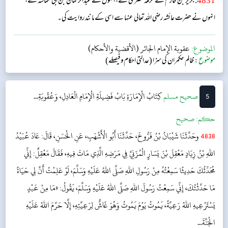
4831
. جریر بن حازم نے حرملہ مصری سے، انہوں نے عبدالرحمان بن ابی شماسہ سے،
انہوں نے حضرت عائشہ‬ رضی اللہ تعالی عنہا س‬ے اسی کے مانند روایت کی۔
الموضوع:
عقوبة الإمام الجائر (الأقضية والأحكام)
موضوع:
ظالم حکمران کی سزا (عدالتی احکام و فیصلے)
5
‌صحيح مسلم
كِتَابُ الْإِمَارَةِ
بَابُ فَضِيلَةِ الْإِمَامِ الْعَادِلِ، وَعُقُوبَةِ...
حکم:
صحیح
4838
وحَدَّثَنَا شَيْبَانُ بْنُ فَرُّوخَ، حَدَّثَنَا أَبُو الْأَشْهَبِ، عَنِ الْحَسَنِ، قَالَ: عَادَ عُبَيْدُ
اللهِ بْنُ زِيَادٍ مَعْقِلَ بْنَ يَسَارٍ الْمُزَنِيَّ فِي مَرَضِهِ الَّذِي مَاتَ فِيهِ، فَقَالَ مَعْقِلٌ: إِنِّي
مُحَدِّثُكَ حَدِيثًا سَمِعْتُهُ مِنْ رَسُولِ اللهِ صَلَّى اللهُ عَلَيْهِ وَسَلَّمَ، لَوْ عَلِمْتُ أَنَّ لِي حَيَاةً
مَا حَدَّثْتُكَ، إِنِّي سَمِعْتُ رَسُولَ اللهِ صَلَّى اللهُ عَلَيْهِ وَسَلَّمَ، يَقُولُ: «مَا مِنْ عَبْدٍ
يَسْتَرْعِيهِ اللهُ رَعِيَّةً، يَمُوتُ يَوْمَ يَمُوتُ وَهُوَ غَاشٌّ لِرَعِيَّتِهِ، إِلَّا حَرَّمَ اللهُ عَلَيْهِ
الْجَنَّةَ...