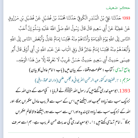
حکم:
ضعیف
1393
حَدَّثَنَا عَلِيُّ بْنُ الْمُنْذِرِ الْكُوفِيُّ حَدَّثَنَا مُحَمَّدُ بْنُ فُضَيْلٍ عَنْ فُضَيْلِ بْنِ مَرْزُوقٍ
عَنْ عَطِيَّةَ عَنْ أَبِي سَعِيدٍ قَالَ قَالَ رَسُولُ اللَّهِ صَلَّى اللَّهُ عَلَيْهِ وَسَلَّمَ إِنَّ أَحَبَّ
النَّاسِ إِلَى اللَّهِ يَوْمَ الْقِيَامَةِ وَأَدْنَاهُمْ مِنْهُ مَجْلِسًا إِمَامٌ عَادِلٌ وَأَبْغَضَ النَّاسِ إِلَى اللَّهِ
وَأَبْعَدَهُمْ مِنْهُ مَجْلِسًا إِمَامٌ جَائِرٌ قَالَ وَفِي الْبَاب عَنْ عَبْدِ اللَّهِ بْنِ أَبِي أَوْفَى قَالَ أَبُو
عِيسَى حَدِيثُ أَبِي سَعِيدٍ حَدِيثٌ حَسَنٌ غَرِيبٌ لَا نَعْرِفُهُ إِلَّا مِنْ هَذَا الْوَجْهِ...
جامع ترمذی:
كتاب: حکومت وقضاء کے بیان میں
(باب: امام عادل کا بیان​)
مترجم:
٢. فضيلة الدكتور عبد الرحمٰن الفريوائي ومجلس علمي (دار الدّعوة، دهلي)
1393
. ابوسعیدخدری ؓ کہتے ہیں کہ رسول اللہ ﷺ نے فرمایا: ’’قیامت کے دن اللہ کے
نزدیک سب سے زیادہ محبوب اور بیٹھنے میں اس کے سب سے قریب عادل حکمراں ہوگا، اور
اللہ کے نزدیک سب سے زیادہ ناپسندیدہ اور اس سے سب سے دوربیٹھنے والا ظالم حکمراں
ہوگا‘‘۔امام ترمذی کہتے ہیں:۱۔ ابوسعیدخدری ؓ کی حدیث حسن غریب ہے، ہم اسے صرف
اسی طریق سے جانتے ہیں۔۲۔ اس باب میں عبداللہ بن ابی اوفی ؓ سے بھی روایت ہے ۔...