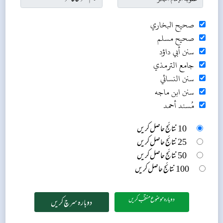
صحيح البخاري
صحيح مسلم
سنن أبي داؤد
جامع الترمذي
سنن النسائي
سنن ابن ماجه
مُسند أحمد
10 نتائج حاصل کریں
25 نتائج حاصل کریں
50 نتائج حاصل کریں
100 نتائج حاصل کریں
دوبارہ موضوع منتخب کریں