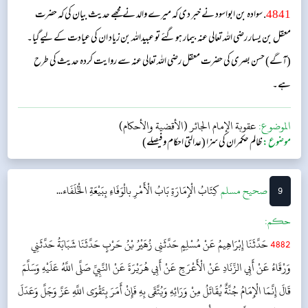
4841
. سوادہ بن ابواسود نے خبر دی کہ میرے والد نے مجھے حدیث بیان کی کہ حضرت
معقل بن یسار رضی اللہ تعالی عنہ بیمار ہو گئے تو عبیداللہ بن زیاد ان کی عیادت کے لیے گیا۔
(آگے) حسن بصری کی حضرت معقل رضی اللہ تعالی عنہ سے روایت کردہ حدیث کی طرح
ہے۔
الموضوع:
عقوبة الإمام الجائر (الأقضية والأحكام)
موضوع:
ظالم حکمران کی سزا (عدالتی احکام و فیصلے)
9
‌صحيح مسلم
كِتَابُ الْإِمَارَةِ
بَابُ الْأَمْرِ بالْوَفَاءِ بِبَيْعَةِ الْخُلَفَاء...
حکم:
4882
حَدَّثَنَا إِبْرَاهِيمُ عَنْ مُسْلِمٍ حَدَّثَنِى زُهَيْرُ بْنُ حَرْبٍ حَدَّثَنَا شَبَابَةُ حَدَّثَنِي
وَرْقَاءُ عَنْ أَبِي الزِّنَادِ عَنْ الْأَعْرَجِ عَنْ أَبِي هُرَيْرَةَ عَنْ النَّبِيِّ صَلَّى اللَّهُ عَلَيْهِ وَسَلَّمَ
قَالَ إِنَّمَا الْإِمَامُ جُنَّةٌ يُقَاتَلُ مِنْ وَرَائِهِ وَيُتَّقَى بِهِ فَإِنْ أَمَرَ بِتَقْوَى اللَّهِ عَزَّ وَجَلَّ وَعَدَلَ