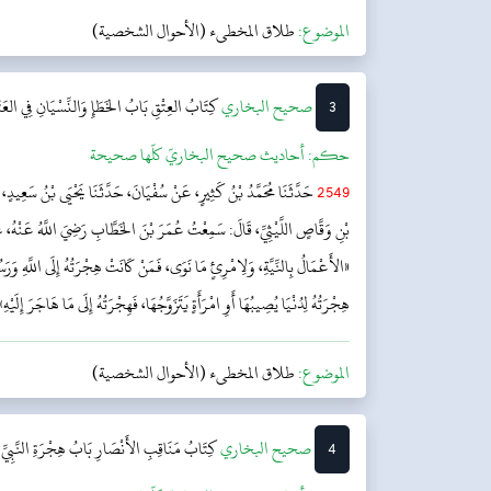
الموضوع:
طلاق المخطىء (الأحوال الشخصية)
3
‌‌صحيح البخاري
كِتَابُ العِتْقِ
بَابُ الخَطَإِ وَالنِّسْيَانِ فِي العَتَ
حکم:
أحاديث صحيح البخاريّ كلّها صحيحة
2549
حَدَّثَنَا مُحَمَّدُ بْنُ كَثِيرٍ، عَنْ سُفْيَانَ، حَدَّثَنَا يَحْيَى بْنُ سَعِيدٍ، عَ
بْنِ وَقَّاصٍ اللَّيْثِيِّ، قَالَ: سَمِعْتُ عُمَرَ بْنَ الخَطَّابِ رَضِيَ اللَّهُ عَنْهُ، عَنِ
«الأَعْمَالُ بِالنِّيَّةِ، وَلِامْرِئٍ مَا نَوَى، فَمَنْ كَانَتْ هِجْرَتُهُ إِلَى اللَّهِ وَرَسُو
هِجْرَتُهُ لِدُنْيَا يُصِيبُهَا أَوِ امْرَأَةٍ يَتَزَوَّجُهَا، فَهِجْرَتُهُ إِلَى مَا هَاجَرَ إِلَيْهِ»
الموضوع:
طلاق المخطىء (الأحوال الشخصية)
4
‌‌صحيح البخاري
کِتَابُ مَنَاقِبِ الأَنْصَارِ
بَابُ هِجْرَةِ النَّبِي