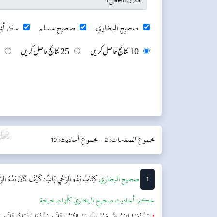
صحيح البخاري
صحيح مسلم
سنن أبي
10 نتائج حاصل کریں
25 نتائج حاصل کریں
مجموع الصفحات: 2 -
مجموع أحاديث: 19
1
‌‌صحيح البخاري
كِتَابُ بَدْءِ الوَحْيِ
بَابٌ: كَيْفَ كَانَ بَدْءُ الوَح
حکم:
أحاديث صحيح البخاريّ كلّها صحيحة
1
حَدَّثَنَا الحُمَيْدِيُّ عَبْدُ اللَّهِ بْنُ الزُّبَيْرِ، قَالَ: حَدَّثَنَا سُفْيَانُ، قَالَ: