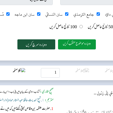
 داؤد
جامع الترمذي
سنن النسائي
سنن ابن ماجه
مُس
50 نتائج حاصل کریں
100 نتائج حاصل کریں
دوبارہ موضوع منتخب کریں
صحیح بخاری:
(
کتاب: وحی کے بیان میں
باب: اس بارے می
ْيِ إِلَى رَسُولِ ...
مترجم:
١. شیخ الحدیث حافظ عبد الستار حماد (دار السلام)
1
. حضرت علقمہ بن وقاص لیثی کہتے ہیں کہ میں نے
 حَدَّثَنَا يَحْيَى بْنُ سَعِيدٍ الأَنْصَارِيُّ، قَالَ: