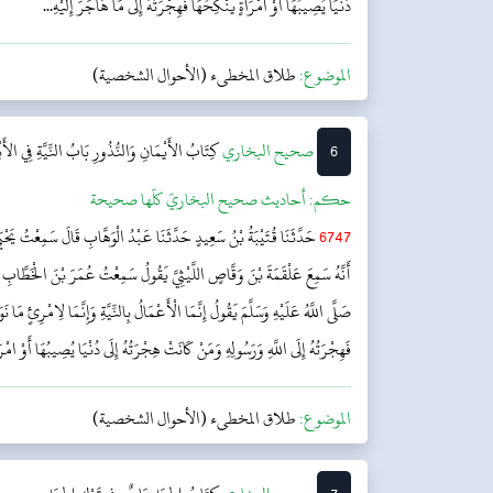
دُنْيَا يُصِيبُهَا أَوْ امْرَأَةٍ يَنْكِحُهَا فَهِجْرَتُهُ إِلَى مَا هَاجَرَ إِلَيْهِ...
الموضوع:
طلاق المخطىء (الأحوال الشخصية)
6
‌‌صحيح البخاري
كِتَابُ الأَيْمَانِ وَالنُّذُورِ
بَابُ النِّيَّةِ فِي الأَ
حکم:
أحاديث صحيح البخاريّ كلّها صحيحة
6747
حَدَّثَنَا قُتَيْبَةُ بْنُ سَعِيدٍ حَدَّثَنَا عَبْدُ الْوَهَّابِ قَالَ سَمِعْتُ يَحْيَ
أَنَّهُ سَمِعَ عَلْقَمَةَ بْنَ وَقَّاصٍ اللَّيْثِيَّ يَقُولُ سَمِعْتُ عُمَرَ بْنَ الْخَطَّابِ
صَلَّى اللَّهُ عَلَيْهِ وَسَلَّمَ يَقُولُ إِنَّمَا الْأَعْمَالُ بِالنِّيَّةِ وَإِنَّمَا لِامْرِئٍ مَا 
فَهِجْرَتُهُ إِلَى اللَّهِ وَرَسُولِهِ وَمَنْ كَانَتْ هِجْرَتُهُ إِلَى دُنْيَا يُصِيبُهَا أَوْ امْرَأَ
الموضوع:
طلاق المخطىء (الأحوال الشخصية)