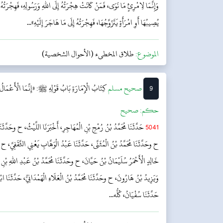
وَإِنَّمَا لِامْرِئٍ مَا نَوَى، فَمَنْ كَانَتْ هِجْرَتُهُ إِلَى اللهِ وَرَسُولِهِ، فَهِجْرَتُهُ 
يُصِيبُهَا أَوِ امْرَأَةٍ يَتَزَوَّجُهَا، فَهِجْرَتُهُ إِلَى مَا هَاجَرَ إِلَيْهِ»...
الموضوع:
طلاق المخطىء (الأحوال الشخصية)
9
‌صحيح مسلم
كِتَابُ الْإِمَارَةِ
بَابُ قَوْلِهِ ﷺ: «إِنَّمَا الْأَعْمَالُ ب
حکم:
صحیح
5041
حَدَّثَنَا مُحَمَّدُ بْنُ رُمْحِ بْنِ الْمُهَاجِرِ، أَخْبَرَنَا اللَّيْثُ، ح وحَدَّثَنَا أَ
ح وحَدَّثَنَا مُحَمَّدُ بْنُ الْمُثَنَّى، حَدَّثَنَا عَبْدُ الْوَهَّابِ يَعْنِي الثَّقَفِيَّ، ح و
خَالِدٍ الْأَحْمَرُ سُلَيْمَانُ بْنُ حَيَّانَ، ح وحَدَّثَنَا مُحَمَّدُ بْنُ عَبْدِ اللهِ بْن
وَيَزِيدُ بْنُ هَارُونَ، ح وحَدَّثَنَا مُحَمَّدُ بْنُ الْعَلَاءِ الْهَمْدَانِيُّ، حَدَّثَنَا ا
حَدَّثَنَا سُفْيَانُ، كُلُّه...