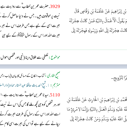
3929
. حضرت عمر بن خطاب ؓ سے روایت ہے، ا
ِ بْنِ إِبْرَاهِيمَ عَنْ عَلْقَمَةَ بْنِ وَقَّاصٍ قَالَ
نیت پر موقوف ہیں۔ جس نے دنیا حاصل کرنے ک
َ يَقُولُ الْأَعْمَالُ بِالنِّيَّةِ فَمَنْ كَانَتْ هِجْرَتُهُ
ہجرت اسی کے لیے ہے جس طرف اس نے ہجرت کی۔
َانَتْ هِجْرَتُهُ إِلَى اللَّهِ وَرَسُولِهِ فَهِجْرَتُهُ إِلَى
ہجرت اللہ اور اس کے رسول ﷺ کے لیے ہی سمج
موضوع:
غلطی سے طلاق دینا (نجی اور شخصی احوال
صحیح بخاری:
(
کتاب: نکاح کے مسائل کا بیان
باب: جس 
ا لِتَزْوِيجِ...
مترجم:
١. شیخ الحدیث حافظ عبد الستار حماد (دار السلام)
5110
. سیدنا عمر بن خطاب ؓ سے روایت ہے، ا
َمَّدِ بْنِ إِبْرَاهِيمَ بْنِ الْحَارِثِ عَنْ عَلْقَمَةَ بْنِ
اور ہر شخص کو وہی کچھ ملے گا جس کی اس نے ن
َلَيْهِ وَسَلَّمَ الْعَمَلُ بِالنِّيَّةِ وَإِنَّمَا لِامْرِئٍ مَا
اسے اللہ اور اس کے رسول کی طرف ہجرت کرنے کا
َّى اللَّهُ عَلَيْهِ وَسَلَّمَ وَمَنْ كَانَتْ هِجْرَتُهُ إِلَى
رچانے کے لیے ہے تو اس کی ہجرت اسی کام کے