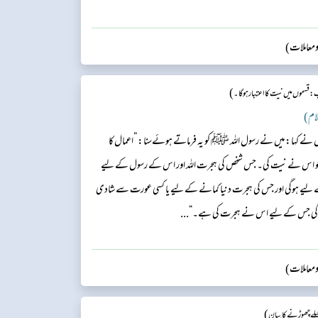
 ومعاملات)
)
 قسموں میں نیت کا اعتبار ہو گا۔
 نے کہا: میں نے رسول اللہ ﷺ کو یہ فرماتے ہوئےسنا: ”اعمال کا
ا جو اس نے نیت کی۔ جس شخص کی ہجرت اللہ اور اس کے رسول کے لیے
ے لیے ہوگی اور جس کی ہجرت دنیا کمانے کے لیے یا کسی عورت سے شادی
ہوگی جس کے لیے اس نے ہجرت کی ہے۔“...
 ومعاملات)
)
لے چھوڑنے کا بیان