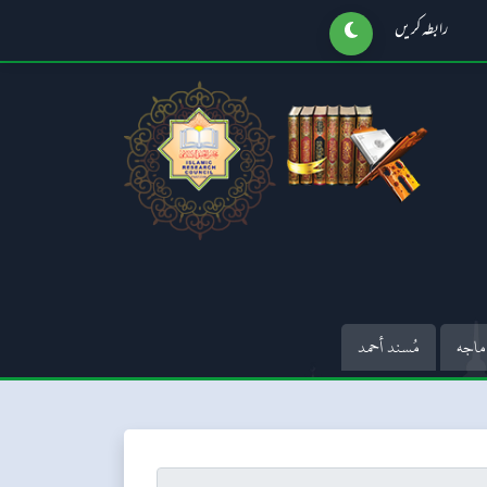
رابطہ کریں
ماجه
مُسند أحمد