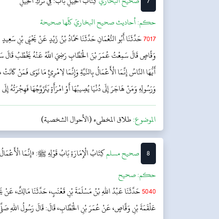
7
‌‌صحيح البخاري
كِتَابُ الحِيَلِ
بَابٌ: فِي تَرْكِ الحِيَلِ
حکم:
أحاديث صحيح البخاريّ كلّها صحيحة
7017
حَدَّثَنَا أَبُو النُّعْمَانِ حَدَّثَنَا حَمَّادُ بْنُ زَيْدٍ عَنْ يَحْيَى بْنِ سَعِيدٍ 
وَقَّاصٍ قَالَ سَمِعْتُ عُمَرَ بْنَ الْخَطَّابِ رَضِيَ اللَّهُ عَنْهُ يَخْطُبُ قَالَ سَمِعْتُ
أَيُّهَا النَّاسُ إِنَّمَا الْأَعْمَالُ بِالنِّيَّةِ وَإِنَّمَا لِامْرِئٍ مَا نَوَى فَمَنْ كَانَتْ هِجْ
وَرَسُولِهِ وَمَنْ هَاجَرَ إِلَى دُنْيَا يُصِيبُهَا أَوْ امْرَأَةٍ يَتَزَوَّجُهَا فَهِجْرَتُهُ إِلَى 
الموضوع:
طلاق المخطىء (الأحوال الشخصية)
8
‌صحيح مسلم
كِتَابُ الْإِمَارَةِ
بَابُ قَوْلِهِ ﷺ: «إِنَّمَا الْأَعْمَالُ ب
حکم:
صحیح
5040
حَدَّثَنَا عَبْدُ اللهِ بْنُ مَسْلَمَةَ بْنِ قَعْنَبٍ، حَدَّثَنَا مَالِكٌ، عَنْ يَ
عَلْقَمَةَ بْنِ وَقَّاصٍ، عَنْ عُمَرَ بْنِ الْخَطَّابِ، قَالَ: قَالَ رَسُولُ اللهِ صَلَّى اللهُ