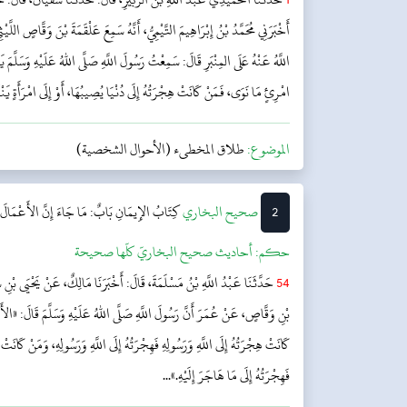
أَخْبَرَنِي مُحَمَّدُ بْنُ إِبْرَاهِيمَ التَّيْمِيُّ، أَنَّهُ سَمِعَ عَلْقَمَةَ بْنَ وَقَّاصٍ ال
اللَّهُ عَنْهُ عَلَى المِنْبَرِ قَالَ: سَمِعْتُ رَسُولَ اللَّهِ صَلَّى اللهُ عَلَيْهِ وَسَلَّمَ يَقُ
امْرِئٍ مَا نَوَى، فَمَنْ كَانَتْ هِجْرَتُهُ إِلَى دُنْيَا يُصِيبُهَا، أَوْ إِلَى امْرَأَةٍ يَنْك
الموضوع:
طلاق المخطىء (الأحوال الشخصية)
2
‌‌صحيح البخاري
كِتَابُ الإِيمَانِ
بَابٌ: مَا جَاءَ إِنَّ الأَعْمَالَ بِا
حکم:
أحاديث صحيح البخاريّ كلّها صحيحة
54
حَدَّثَنَا عَبْدُ اللَّهِ بْنُ مَسْلَمَةَ، قَالَ: أَخْبَرَنَا مَالِكٌ، عَنْ يَحْيَى بْنِ 
بْنِ وَقَّاصٍ، عَنْ عُمَرَ أَنَّ رَسُولَ اللَّهِ صَلَّى اللهُ عَلَيْهِ وَسَلَّمَ قَالَ: «الأَعْ
كَانَتْ هِجْرَتُهُ إِلَى اللَّهِ وَرَسُولِهِ فَهِجْرَتُهُ إِلَى اللَّهِ وَرَسُولِهِ، وَمَنْ كَانَتْ ه
فَهِجْرَتُهُ إِلَى مَا هَاجَرَ إِلَيْهِ.»...