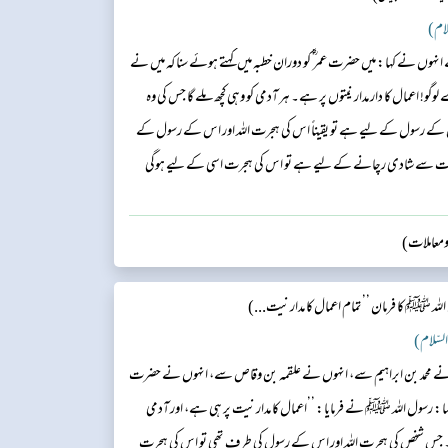
ں نے کہا: میں حضرت عمر ؓ کو دوران خطبہ میں کہتے ہوئے سنا کہ میں نے
 اعمال کا دار مدار نیتوں پر ہے۔ ہر آدمی کو وہی کچھ ملے گا جس کی وہ
 کے رسول کے لیے ہے تو یقیناً اس کی ہجرت اللہ اور اس کے رسول کے
 عورت سے شادی رچانے کے لیے ہے تو اس کی ہجرت اسی کے لیے ہوگی
 ومعاملات)
لہ ﷺ کا فرمان ’’تمام اعمال کا مدار نیت...)
وں نے محمد بن ابراہیم سے، انہوں نے علقمہ بن وقاص سے، انہوں نے حضرت
ا: رسول اللہ ﷺ نے فرمایا: ’’اعمال کا مدار نیت پر ہی ہے، اور آدمی
س شخص کی ہجرت اللہ اور اس کے رسول کی طرف تھی تو اس کی ہجرت