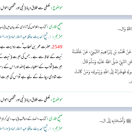
موضوع:
غلطی سے طلاق دینا (نجی اور شخصی احوال
صحیح بخاری:
(
کتاب: غلاموں کی آزادی کے بیان میں
باب 
اقَةِ وَال...
مترجم:
١. شیخ الحدیث حافظ عبد الستار حماد (دار السلام)
2549
. حضرت عمر بن خطاب ؓ سے روایت ہے، و
نْ مُحَمَّدِ بْنِ إِبْرَاهِيمَ التَّيْمِيِّ، عَنْ عَلْقَمَةَ
نیت کے لحاظ سے ہے۔ جس کی ہجرت (نیت کے ا
 النَّبِيِّ صَلَّى اللهُ عَلَيْهِ وَسَلَّمَ قَالَ:
ہجرت(ثواب کے اعتبارسے) اللہ اور اس کے رسو
لِهِ فَهِجْرَتُهُ إِلَى اللَّهِ وَرَسُولِهِ، وَمَنْ كَانَتْ
سے شادی رچانے کے لیے ہے تواس کی ہجرت اس
...
موضوع:
غلطی سے طلاق دینا (نجی اور شخصی احوال
صحیح بخاری:
(
کتاب: انصار کے مناقب
باب: نبی کریم 
ِّ ﷺ وَأَصْحَابِهِ إِلَى ال...
مترجم:
١. شیخ الحدیث حافظ عبد الستار حماد (دار السلام)