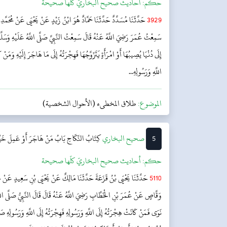
حکم:
أحاديث صحيح البخاريّ كلّها صحيحة
3929
حَدَّثَنَا مُسَدَّدٌ حَدَّثَنَا حَمَّادٌ هُوَ ابْنُ زَيْدٍ عَنْ يَحْيَى عَنْ مُحَمَّد
سَمِعْتُ عُمَرَ رَضِيَ اللَّهُ عَنْهُ قَالَ سَمِعْتُ النَّبِيَّ صَلَّى اللَّهُ عَلَيْهِ وَسَلَّم
إِلَى دُنْيَا يُصِيبُهَا أَوْ امْرَأَةٍ يَتَزَوَّجُهَا فَهِجْرَتُهُ إِلَى مَا هَاجَرَ إِلَيْهِ وَمَنْ ك
اللَّهِ وَرَسُولِهِ...
الموضوع:
طلاق المخطىء (الأحوال الشخصية)
5
‌‌صحيح البخاري
كِتَابُ النِّكَاحِ
بَابُ مَنْ هَاجَرَ أَوْ عَمِلَ خَيْرً
حکم:
أحاديث صحيح البخاريّ كلّها صحيحة
5110
حَدَّثَنَا يَحْيَى بْنُ قَزَعَةَ حَدَّثَنَا مَالِكٌ عَنْ يَحْيَى بْنِ سَعِيدٍ عَنْ مُح
وَقَّاصٍ عَنْ عُمَرَ بْنِ الْخَطَّابِ رَضِيَ اللَّهُ عَنْهُ قَالَ قَالَ النَّبِيُّ صَلَّى اللَّهُ ع
نَوَى فَمَنْ كَانَتْ هِجْرَتُهُ إِلَى اللَّهِ وَرَسُولِهِ فَهِجْرَتُهُ إِلَى اللَّهِ وَرَسُولِهِ صَل