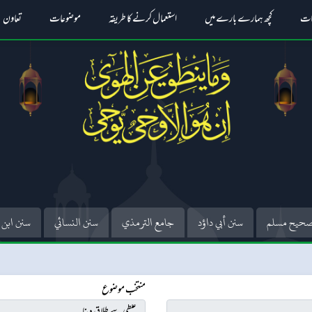
ات
کچھ ہمارے بارے میں
استعمال کرنے کا طریقہ
موضوعات
تعاون
حيح مسلم
سنن أبي داؤد
جامع الترمذي
سنن النسائي
سنن ابن 
منتخب موضوع