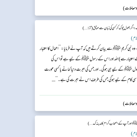
 ومعاملات)
: اگر بھول چوک کر کسی کی زبان سے عتاق ( آزا...)
ہ نبی کریم ﷺ سے بیان کرتے ہیں کہ آپ نے فرمایا: ’’اعمال کا اعتبار
عتبار سے) اللہ اور اس کے رسول ﷺ کے لیے ہے تو اس کی
ل ﷺ کے لیے ہی ہوگی۔ اور جس کی ہجرت دنیا کمانے یا کسی عورت
ی کام کے لیے ہوگی جس کی طرف اس نے ہجرت کی ہے۔‘‘...
 ومعاملات)
ﷺ اور آپ کے اصحاب کرام کا مدینہ ک...)