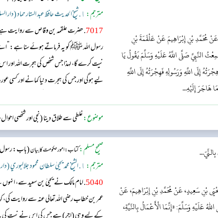
مترجم:
١. شیخ الحدیث حافظ عبد الستار حماد (دار السلام)
7017
. حضرت علقمہ بن وقاص سے روایت ہے انہو
عَنْ مُحَمَّدِ بْنِ إِبْرَاهِيمَ عَنْ عَلْقَمَةَ بْنِ
رسول اللہ ﷺ کو یہ فرماتے ہوئے سنا ہے: ”اے لوگو!
 النَّبِيَّ صَلَّى اللَّهُ عَلَيْهِ وَسَلَّمَ يَقُولُ يَا
نیت کرے گا، لہذا جس شخص کی ہجرت اللہ اور اس
رَتُهُ إِلَى اللَّهِ وَرَسُولِهِ فَهِجْرَتُهُ إِلَى اللَّهِ
لیے ہوگی اور جس کی ہجرت دنیا کمانے اور کسی
مَا هَاجَرَ إِلَيْهِ...
جس کے لیے اس نے ہجرت کی ہے۔“...
موضوع:
غلطی سے طلاق دینا (نجی اور شخصی احوال
صحیح مسلم:
(باب: رسول ال
کتاب: امور حکومت کا بیان
ِالنِّيّ...
مترجم:
١. الشيخ محمد يحيىٰ سلطان محمود جلالبوري (دار السّلام)
5040
. امام مالک نے یحییٰ بن سعید سے، انہ
حْيَى بْنِ سَعِيدٍ، عَنْ مُحَمَّدِ بْنِ إِبْرَاهِيمَ، عَنْ
عمر بن خطاب رضی اللہ تعالی عنہ سے روایت کی، کہ
 عَلَيْهِ وَسَلَّمَ: «إِنَّمَا الْأَعْمَالُ بِالنِّيَّةِ،
کے لیے وہی (اجر) ہے جس کی اس نے نیت کی۔ ج