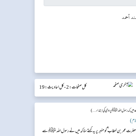
ند أحمد
کل صفحات: 2 -
کل احادیث: 19
ں کہ رسول اللہﷺ پر وحی کی ابتداء...)
 حضرت عمر بن خطاب ؓ کو منبر پر یہ کہتے سنا کہ میں نے رسول اللہ ﷺ سے