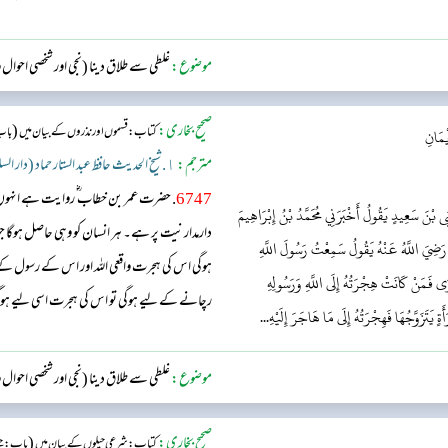
موضوع:
غلطی سے طلاق دینا (نجی اور شخصی احوال
صحیح بخاری:
(
کتاب: قسموں اور نذروں کے بیان میں
باب:
يْمَانِ
مترجم:
١. شیخ الحدیث حافظ عبد الستار حماد (دار السلام)
6747
. حضرت عمر بن خطاب ؓ روایت ہے انہوں
ى بْنَ سَعِيدٍ يَقُولُ أَخْبَرَنِي مُحَمَّدُ بْنُ إِبْرَاهِيمَ
دارمدار نیت پر ہے۔ ہر انسان کو وہی حاصل ہوگ
 رَضِيَ اللَّهُ عَنْهُ يَقُولُ سَمِعْتُ رَسُولَ اللَّهِ
ہوگی اس کی ہجرت واقعی اللہ اور اس کے رسول ک
نَوَى فَمَنْ كَانَتْ هِجْرَتُهُ إِلَى اللَّهِ وَرَسُولِهِ
رچانے کے لیے ہوگی تو اس کی ہجرت اسی لیے 
ةٍ يَتَزَوَّجُهَا فَهِجْرَتُهُ إِلَى مَا هَاجَرَ إِلَيْهِ...
موضوع:
غلطی سے طلاق دینا (نجی اور شخصی احوال
صحیح بخاری:
(
کتاب: شرعی حیلوں کے بیان میں
باب : حی