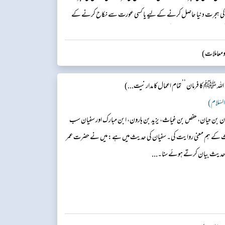
کی ہجرت دنیا حاصل کرنے کے لیے یا کسی عورت سے نکاح کرنے کے
س کی طرف اس نے ہجرت کی تھی۔‘‘...
 ومعاملات)
لہ ﷺ کا فرمان ’’تمام اعمال کا مدار نیت...)
لیمان بن حیان، حفص بن غیاث، یزید بن ہارون، ابن مبارک اور سفیان سب
حدیث کے ہم معنی روایت کی۔ سفیان کی حدیث میں ہے: میں نے حضرت عمر
یہ حدیث بیان کرتے ہوئے سنا۔...