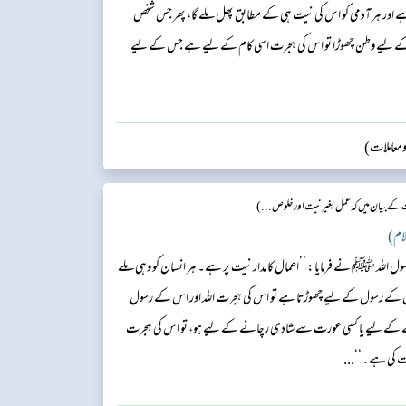
 ہے اور ہر آدمی کو اس کی نیت ہی کے مطابق پھل ملے گا، پھر جس شخص
ے لیے وطن چھوڑا تو اس کی ہجرت اسی کام کے لیے ہے جس کے لیے
 ومعاملات)
 بیان میں کہ عمل بغیر نیت اور خلوص...)
ل اللہ ﷺ نے فرمایا: ’’اعمال کا مدار نیت پر ہے۔ ہر انسان کو وہی ملے
ر اس کے رسول کے لیے چھوڑتا ہے تو اس کی ہجرت اللہ اور اس کے رسول
نے کے لیے یا کسی عورت سے شادی رچانے کے لیے ہو، تو اس کی ہجرت
 کی ہے۔‘‘...