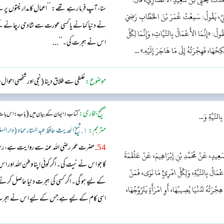
سنا، آپ فرما رہے تھے: ’’اعمال کا مدار نیتوں پر
لَّيْثِيَّ، يَقُولُ: سَمِعْتُ عُمَرَ بْنَ الخَطَّابِ رَضِيَ
نے دنیا کمانے یا کسی عورت سے شادی رچانے ک
ولُ: «إِنَّمَا الأَعْمَالُ بِالنِّيَّاتِ، وَإِنَّمَا لِكُلِّ
اس نے ہجرت کی۔‘‘...
ِحُهَا، فَهِجْرَتُهُ إِلَى مَا هَاجَرَ إِلَيْهِ.» ...
موضوع:
غلطی سے طلاق دینا (نجی اور شخصی احوال
صحیح بخاری:
(
کتاب: ایمان کے بیان میں
باب:اس بات کے
لنِّيَّةِ وَ...
مترجم:
١. شیخ الحدیث حافظ عبد الستار حماد (دار السلام)
54
. حضرت عمر رضی اللہ عنہ سے روایت ہے، رسو
سَعِيدٍ، عَنْ مُحَمَّدِ بْنِ إِبْرَاهِيمَ، عَنْ عَلْقَمَةَ
گا جو اس نے نیت کی۔ اگر کوئی اپنا وطن اللہ او
مَالُ بِالنِّيَّةِ، وَلِكُلِّ امْرِئٍ مَا نَوَى، فَمَنْ
کے لیے ہو گی۔ اگر کسی کی ہجرت دنیا حاصل کر
ِجْرَتُهُ لدُنْيَا يُصِيبُهَا، أَوِ امْرَأَةٍ يَتَزَوَّجُهَا،
اسی کام کے لیے ہے جس کے لیے اس نے ہجرت