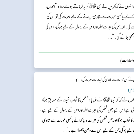
نہوں نے کہا کہ میں نے نبی ﷺ کو یہ فرماتے ہوئے سنا: ’’اعمال،
ے لیے یا کسی عورت سے شادی رچانے کے لیے ہجرت کی تو اس کی
 اور جس کی ہجرت اللہ اور اس کے رسول کے لیے ہو گی، اس کی
ھی جائے گی۔‘‘...
 ومعاملات)
نے کسی عورت سے شادی کی نیت سے ہجرت کی ہ...)
نہوں نے کہا کہ نبی ﷺ نے فرمایا: ”عمل کا ثواب نیت کے مطابق ہوگا
یت کی ہے اس لیے جس شخص کی ہجرت اللہ اور اس کے رسول کے لیے ہے،
 ثواب ہوگا اور جس شخص کی ہجرت دنیا کمانے یا کسی عورت سے شادی
 لیے ہوگی جس کے لیے اس نے وطن چھوڑا ہے۔“...