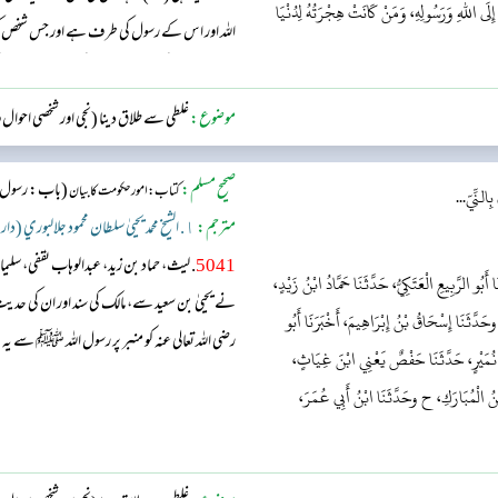
إِلَى اللهِ وَرَسُولِهِ، وَمَنْ كَانَتْ هِجْرَتُهُ لِدُنْيَا
اللہ اور اس کے رسول کی طرف ہے اور جس شخص 
لیے تھی تو اس کی ہجرت اسی چیز کی طرف ہے ج
موضوع:
غلطی سے طلاق دینا (نجی اور شخصی احوال
صحیح مسلم:
(باب: رسول ال
کتاب: امور حکومت کا بیان
ِالنِّيّ...
مترجم:
١. الشيخ محمد يحيىٰ سلطان محمود جلالبوري (دار السّلام)
5041
. لیث، حماد بن زید، عبدالوہاب ثقفی، س
بُو الرَّبِيعِ الْعَتَكِيُّ، حَدَّثَنَا حَمَّادُ ابْنُ زَيْدٍ،
نے یحییٰ بن سعید سے، مالک کی سند اور ان کی 
حَدَّثَنَا إِسْحَاقُ بْنُ إِبْرَاهِيمَ، أَخْبَرَنَا أَبُو
رضی اللہ تعالی عنہ کو منبر پر رسول اللہ ﷺ سے 
ِ نُمَيْرٍ، حَدَّثَنَا حَفْصٌ يَعْنِي ابْنَ غِيَاثٍ،
بْنُ الْمُبَارَكِ، ح وحَدَّثَنَا ابْنُ أَبِي عُمَرَ،