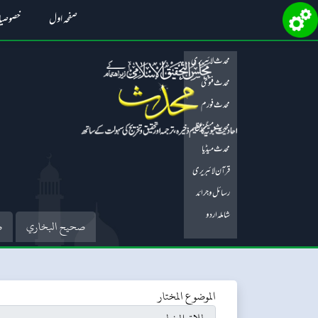
صفحہ اول
خصوصی
محدث لائبریری
محدث فتویٰ
محدث فورم
محدث میگزین
محدث میڈیا
قرآن لائبریری
رسائل و جرائد
شاملہ اردو
صحيح البخاري
ص
الموضوع المختار