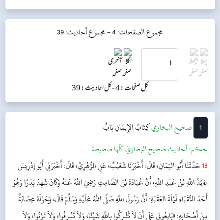
مجموع الصفحات: 4 -
مجموع أحاديث: 39
کل صفحات: 4 -
کل احادیث: 39
1
‌‌صحيح البخاري
كِتَابُ الإِيمَانِ
بَابٌ
حکم:
أحاديث صحيح البخاريّ كلّها صحيحة
18
حَدَّثَنَا أَبُو اليَمَانِ، قَالَ: أَخْبَرَنَا شُعَيْبٌ، عَنِ الزُّهْرِيِّ، قَالَ: أَخْبَرَنِي أَبُو إِدْرِيسَ
عَائِذُ اللَّهِ بْنُ عَبْدِ اللَّهِ، أَنَّ عُبَادَةَ بْنَ الصَّامِتِ رَضِيَ اللَّهُ عَنْهُ وَكَانَ شَهِدَ بَدْرًا وَهُوَ
أَحَدُ النُّقَبَاءِ لَيْلَةَ العَقَبَةِ: أَنَّ رَسُولَ اللَّهِ صَلَّى اللهُ عَلَيْهِ وَسَلَّمَ قَالَ، وَحَوْلَهُ عِصَابَةٌ
مِنْ أَصْحَابِهِ: «بَايِعُونِي عَلَى أَنْ لاَ تُشْرِكُوا بِاللَّهِ شَيْئًا، وَلاَ تَسْرِقُوا، وَلاَ تَزْنُوا، وَلاَ