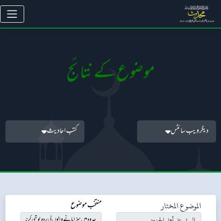
موضوع کے نتائج
دیگر ویب سائٹس
کتب احادیث
الموضوع المختار
منتخب موضوع