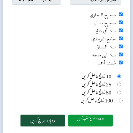
صحيح البخاري
صحيح مسلم
سنن أبي داؤد
جامع الترمذي
سنن النسائي
سنن ابن ماجه
مُسند أحمد
10 نتائج حاصل کریں
25 نتائج حاصل کریں
50 نتائج حاصل کریں
100 نتائج حاصل کریں
دوبارہ موضوع منتخب کریں