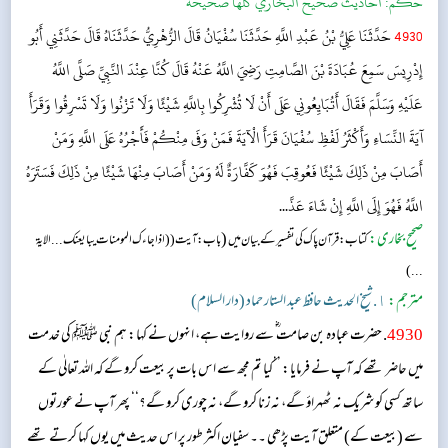
حکم:
أحاديث صحيح البخاريّ كلّها صحيحة
4930
حَدَّثَنَا عَلِيُّ بْنُ عَبْدِ اللَّهِ حَدَّثَنَا سُفْيَانُ قَالَ الزُّهْرِيُّ حَدَّثَنَاهُ قَالَ حَدَّثَنِي أَبُو
إِدْرِيسَ سَمِعَ عُبَادَةَ بْنَ الصَّامِتِ رَضِيَ اللَّهُ عَنْهُ قَالَ كُنَّا عِنْدَ النَّبِيِّ صَلَّى اللَّهُ
عَلَيْهِ وَسَلَّمَ فَقَالَ أَتُبَايِعُونِي عَلَى أَنْ لَا تُشْرِكُوا بِاللَّهِ شَيْئًا وَلَا تَزْنُوا وَلَا تَسْرِقُوا وَقَرَأَ
آيَةَ النِّسَاءِ وَأَكْثَرُ لَفْظِ سُفْيَانَ قَرَأَ الْآيَةَ فَمَنْ وَفَى مِنْكُمْ فَأَجْرُهُ عَلَى اللَّهِ وَمَنْ
أَصَابَ مِنْ ذَلِكَ شَيْئًا فَعُوقِبَ فَهُوَ كَفَّارَةٌ لَهُ وَمَنْ أَصَابَ مِنْهَا شَيْئًا مِنْ ذَلِكَ فَسَتَرَهُ
اللَّهُ فَهُوَ إِلَى اللَّهِ إِنْ شَاءَ عَذَّ...
صحیح بخاری:
(
کتاب: قرآن پاک کی تفسیر کے بیان میں
باب: آیت (( اذا جاءک المومنات یبایعنک... الایۃ
...)
مترجم:
١. شیخ الحدیث حافظ عبد الستار حماد (دار السلام)
4930
. حضرت عبادہ بن صامت ؓ سے روایت ہے، انہوں نے کہا: ہم نبی ﷺ کی خدمت
میں حاضر تھے کہ آپ نے فرمایا: ’’کیا تم مجھ سے اس بات پر بیعت کرو گے کہ اللہ تعالٰی کے
ساتھ کسی کو شریک نہ ٹھہراؤ گے، نہ زنا کرو گے، نہ چوری کرو گے؟‘‘ پھر آپ نے عورتوں
سے (بیعت کے) متعلق آیت پڑھی ۔۔ سفیان اکثر طور پر اس حدیث میں یوں کہا کرتے تھے