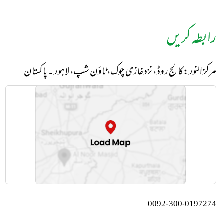
رابطہ کریں
مرکز النور: کالج روڈ، نزد غازی چوک، ٹاؤن شپ، لاہور ۔ پاکستان
0092-300-0197274