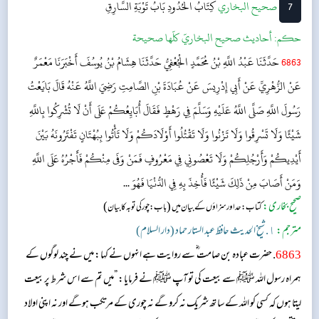
7
‌‌صحيح البخاري
كِتَابُ الحُدُودِ
بَابُ تَوْبَةِ السَّارِقِ
حکم:
أحاديث صحيح البخاريّ كلّها صحيحة
6863
حَدَّثَنَا عَبْدُ اللَّهِ بْنُ مُحَمَّدٍ الْجُعْفِيُّ حَدَّثَنَا هِشَامُ بْنُ يُوسُفَ أَخْبَرَنَا مَعْمَرٌ
عَنْ الزُّهْرِيِّ عَنْ أَبِي إِدْرِيسَ عَنْ عُبَادَةَ بْنِ الصَّامِتِ رَضِيَ اللَّهُ عَنْهُ قَالَ بَايَعْتُ
رَسُولَ اللَّهِ صَلَّى اللَّهُ عَلَيْهِ وَسَلَّمَ فِي رَهْطٍ فَقَالَ أُبَايِعُكُمْ عَلَى أَنْ لَا تُشْرِكُوا بِاللَّهِ
شَيْئًا وَلَا تَسْرِقُوا وَلَا تَزْنُوا وَلَا تَقْتُلُوا أَوْلَادَكُمْ وَلَا تَأْتُوا بِبُهْتَانٍ تَفْتَرُونَهُ بَيْنَ
أَيْدِيكُمْ وَأَرْجُلِكُمْ وَلَا تَعْصُونِي فِي مَعْرُوفٍ فَمَنْ وَفَى مِنْكُمْ فَأَجْرُهُ عَلَى اللَّهِ
وَمَنْ أَصَابَ مِنْ ذَلِكَ شَيْئًا فَأُخِذَ بِهِ فِي الدُّنْيَا فَهُوَ ...
صحیح بخاری:
(
)
کتاب: حد اور سزاؤں کے بیان میں
باب : چور کی توبہ کا بیان
مترجم:
١. شیخ الحدیث حافظ عبد الستار حماد (دار السلام)
6863
. حضرت عبادہ بن صامت ؓ سے روایت ہے انہوں نے کہا: میں نے چند لوگوں کے
ہمراہ رسول اللہ ﷺ سے بیعت کی تو آپ ﷺ نے فرمایا: ”میں تم سے اس شرط پر بیعت
لیتا ہوں کہ کسی کو اللہ کے ساتھ شریک نہ کرو گے نہ چوری کے مرتکب ہوگے اور نہ اپنی اولاد