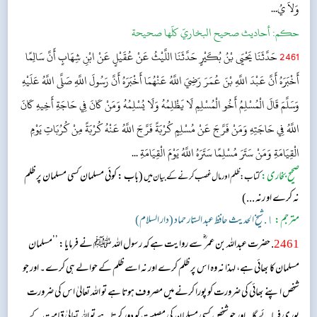
وَلاَ يُ...
حکم:
أحاديث صحيح البخاريّ كلّها صحيحة
2461
حَدَّثَنَا يَحْيَى بْنُ بُكَيْرٍ حَدَّثَنَا اللَّيْثُ عَنْ عُقَيْلٍ عَنْ ابْنِ شِهَابٍ أَنَّ سَالِمًا
أَخْبَرَهُ أَنَّ عَبْدَ اللَّهِ بْنَ عُمَرَ رَضِيَ اللَّهُ عَنْهُمَا أَخْبَرَهُ أَنَّ رَسُولَ اللَّهِ صَلَّى اللَّهُ عَلَيْهِ
وَسَلَّمَ قَالَ الْمُسْلِمُ أَخُو الْمُسْلِمِ لَا يَظْلِمُهُ وَلَا يُسْلِمُهُ وَمَنْ كَانَ فِي حَاجَةِ أَخِيهِ كَانَ
اللَّهُ فِي حَاجَتِهِ وَمَنْ فَرَّجَ عَنْ مُسْلِمٍ كُرْبَةً فَرَّجَ اللَّهُ عَنْهُ كُرْبَةً مِنْ كُرُبَاتِ يَوْمِ
الْقِيَامَةِ وَمَنْ سَتَرَ مُسْلِمًا سَتَرَهُ اللَّهُ يَوْمَ الْقِيَامَةِ ...
صحیح بخاری:
(باب : کوئی مسلمان کسی مسلمان پر ظلم
کتاب: ظلم اور مال غصب کرنے کے بیان میں
نہ کرے او رنہ ...)
مترجم:
١. شیخ الحدیث حافظ عبد الستار حماد (دار السلام)
2461
. حضرت عبداللہ بن عمر ؓ سے روایت ہے کہ ر سول اللہ ﷺ نے فرمایا: ’’مسلمان
مسلمان کا بھائی ہے، لہذا نہ وہ اس پر ظلم کرے اور نہ اسے ظلم کے حوالے ہی کرے۔ اور جو
شخص اپنے بھائی کی ضرورت کو پورا کرنے میں مصروف ہوتا ہے تو اللہ تعالیٰ اس کی ضرورت