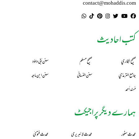
contact@mohaddis.com
کتب احادیث
صحيح البخاري
صحيح مسلم
سنن أبي داؤد
جامع الترمذي
سنن النسائي
سنن ابن ماجه
مُسند أحمد
ہمارے دیگر پراجیکٹ
محدث سٹور
محدث لائبریری
محدث فتویٰ