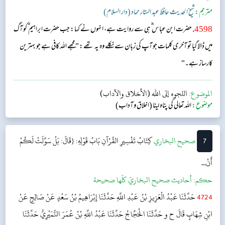
مترجم:
شیخ الحدیث حافظ عبد الستار حماد (دار السلام)
4598
. حضرت ابن عباس ؓ ہی سے روایت ہے، انہوں نے کہا: جب حضرت ابراہیم ؑ کو آگ
میں ڈالا گیا تو آخری کلمات جو آپ کی زبان سے نکلے وہ یہ تھے: "مجھے اللہ کافی ہے جو بہترین
کارساز ہے۔"
الموضوع:
اللجوء إلى الله (الأخلاق والآداب)
موضوع:
اللہ تعالی کی پناہ لینا (اخلاق و آداب)
7
‌‌صحيح البخاري
كِتَابُ تَفْسِيرِ القُرْآنِ
بَابُ قَوْلِهِ: {قَالَ: بَلْ سَوَّلَتْ لَكُمْ
أَنْ...
حکم:
أحاديث صحيح البخاريّ كلّها صحيحة
4724
حَدَّثَنَا عَبْدُ الْعَزِيزِ بْنُ عَبْدِ اللَّهِ حَدَّثَنَا إِبْرَاهِيمُ بْنُ سَعْدٍ عَنْ صَالِحٍ عَنْ
ابْنِ شِهَابٍ قَالَ ح و حَدَّثَنَا الْحَجَّاجُ حَدَّثَنَا عَبْدُ اللَّهِ بْنُ عُمَرَ النُّمَيْرِيُّ حَدَّثَنَا