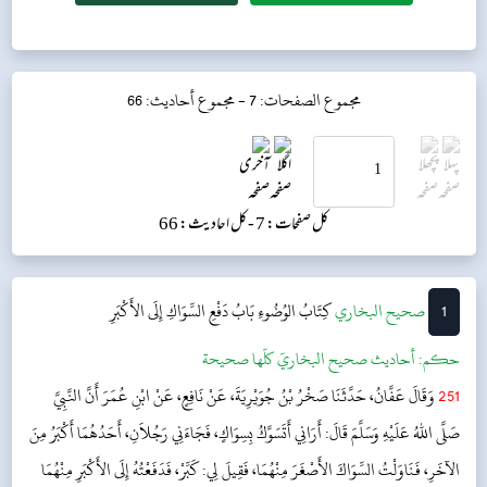
مجموع الصفحات: 7 -
مجموع أحاديث: 66
کل صفحات: 7 -
کل احادیث: 66
1
‌‌صحيح البخاري
كِتَابُ الوُضُوءِ
بَابُ دَفْعِ السِّوَاكِ إِلَى الأَكْبَرِ
حکم:
أحاديث صحيح البخاريّ كلّها صحيحة
251
وَقَالَ عَفَّانُ، حَدَّثَنَا صَخْرُ بْنُ جُوَيْرِيَةَ، عَنْ نَافِعٍ، عَنْ ابْنِ عُمَرَ أَنَّ النَّبِيَّ
صَلَّى اللهُ عَلَيْهِ وَسَلَّمَ قَالَ: أَرَانِي أَتَسَوَّكُ بِسِوَاكٍ، فَجَاءَنِي رَجُلاَنِ، أَحَدُهُمَا أَكْبَرُ مِنَ
الآخَرِ، فَنَاوَلْتُ السِّوَاكَ الأَصْغَرَ مِنْهُمَا، فَقِيلَ لِي: كَبِّرْ، فَدَفَعْتُهُ إِلَى الأَكْبَرِ مِنْهُمَا