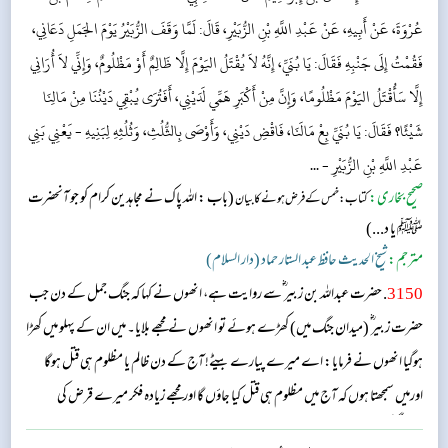
عُرْوَةَ، عَنْ أَبِيهِ، عَنْ عَبْدِ اللَّهِ بْنِ الزُّبَيْرِ، قَالَ: لَمَّا وَقَفَ الزُّبَيْرُ يَوْمَ الجَمَلِ دَعَانِي،
فَقُمْتُ إِلَى جَنْبِهِ فَقَالَ: يَا بُنَيِّ، إِنَّهُ لاَ يُقْتَلُ اليَوْمَ إِلَّا ظَالِمٌ أَوْ مَظْلُومٌ، وَإِنِّي لاَ أُرَانِي
إِلَّا سَأُقْتَلُ اليَوْمَ مَظْلُومًا، وَإِنَّ مِنْ أَكْبَرِ هَمِّي لَدَيْنِي، أَفَتُرَى يُبْقِي دَيْنُنَا مِنْ مَالِنَا
شَيْئًا؟ فَقَالَ: يَا بُنَيِّ بِعْ مَالَنَا، فَاقْضِ دَيْنِي، وَأَوْصَى بِالثُّلُثِ، وَثُلُثِهِ لِبَنِيهِ - يَعْنِي بَنِي
عَبْدِ اللَّهِ بْنِ الزُّبَيْرِ - ...
صحیح بخاری:
(باب : اللہ پاک نے مجاہدین کرام کو جو آنحضرت
کتاب: خمس کے فرض ہونے کا بیان
ﷺ یا د...)
مترجم:
شیخ الحدیث حافظ عبد الستار حماد (دار السلام)
3150
. حضرت عبداللہ بن زبیر ؓسے روایت ہے، انھوں نے کہا کہ جنگ جمل کے دن جب
حضرت زبیر ؓ (میدان جنگ میں) کھڑے ہوئے تو انھوں نے مجھے بلایا۔ میں ان کے پہلو میں کھڑا
ہوگیا انھوں نے فرمایا: اے میرے پیارے بیٹے! آج کے دن ظالم یا مظلوم ہی قتل ہوگا
اورمیں سمجھتا ہوں کہ آج میں مظلوم ہی قتل کیا جاؤں گا اور مجھے زیادہ فکر میرے قرض کی
(ادائیگی کی) ہے۔ کیا تمھیں کچھ اندازہ ہے کہ قرض ادا کرنے کے بعد ہمارا کچھ مال بچ سکے گا؟