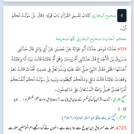
اگر تم نے گناہ کیا ہے تو اللہ تعالٰی سے مغفرت طلب کرو اور اس کے...
8
‌‌صحيح البخاري
كِتَابُ تَفْسِيرِ القُرْآنِ
بَابُ قَوْلِهِ: {قَالَ: بَلْ سَوَّلَتْ لَكُمْ
أَنْ...
حکم:
أحاديث صحيح البخاريّ كلّها صحيحة
4725
حَدَّثَنَا مُوسَى حَدَّثَنَا أَبُو عَوَانَةَ عَنْ حُصَيْنٍ عَنْ أَبِي وَائِلٍ قَالَ حَدَّثَنِي
مَسْرُوقُ بْنُ الْأَجْدَعِ قَالَ حَدَّثَتْنِي أُمُّ رُومَانَ وَهْيَ أُمُّ عَائِشَةَ قَالَتْ بَيْنَا أَنَا وَعَائِشَةُ
أَخَذَتْهَا الْحُمَّى فَقَالَ النَّبِيُّ صَلَّى اللَّهُ عَلَيْهِ وَسَلَّمَ لَعَلَّ فِي حَدِيثٍ تُحُدِّثَ قَالَتْ نَعَمْ
وَقَعَدَتْ عَائِشَةُ قَالَتْ مَثَلِي وَمَثَلُكُمْ كَيَعْقُوبَ وَبَنِيهِ بَلْ سَوَّلَتْ لَكُمْ أَنْفُسُكُمْ
أَمْرًا فَصَبْرٌ جَمِيلٌ وَاللَّهُ الْمُسْتَعَانُ عَلَى مَا تَصِفُونَ...
صحیح بخاری:
(
کتاب: قرآن پاک کی تفسیر کے بیان میں
باب: آیت (( بل سولت لکم انفسکم امرا....الایۃ
))...)
مترجم:
شیخ الحدیث حافظ عبد الستار حماد (دار السلام)
4725
. حضرت مسروق بن اجدع سے روایت ہے، انہوں نے کہا: مجھے ام المومنین حضرت