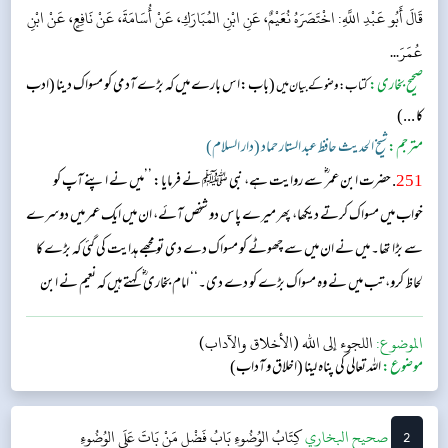
قَالَ أَبُو عَبْدِ اللَّهِ: اخْتَصَرَهُ نُعَيْمٌ، عَنِ ابْنِ المُبَارَكِ، عَنْ أُسَامَةَ، عَنْ نَافِعٍ، عَنْ ابْنِ
عُمَرَ...
صحیح بخاری:
(باب:اس بارے میں کہ بڑے آدمی کو مسواک دینا (ادب
کتاب: وضو کے بیان میں
کا ...)
مترجم:
شیخ الحدیث حافظ عبد الستار حماد (دار السلام)
251
. حضرت ابن عمر ؓ سے روایت ہے، نبی ﷺ نے فرمایا: ’’میں نے اپنے آپ کو
خواب میں مسواک کرتے دیکھا، پھر میرے پاس دو شخص آئے، ان میں ایک عمر میں دوسرے
سے بڑا تھا۔ میں نے ان میں سے چھوٹے کو مسواک دے دی تو مجھے ہدایت کی گئی کہ بڑے کا
لحاظ کرو، تب میں نے وہ مسواک بڑے کو دے دی۔‘‘ امام بخاری ؓ کہتے ہیں کہ نعیم نے ابن
عمر ؓ سے بروایت ابن مبارک عن اسامہ عن نافع اس حدیث کو مختصر بیان کیا ہے۔...
الموضوع:
اللجوء إلى الله (الأخلاق والآداب)
موضوع:
اللہ تعالی کی پناہ لینا (اخلاق و آداب)
2
‌‌صحيح البخاري
كِتَابُ الوُضُوءِ
بَابُ فَضْلِ مَنْ بَاتَ عَلَى الوُضُوءِ