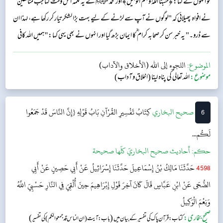
تو انہوں نے کہا: ﴿حَسْبُنَا اللَّـهُ وَنِعْمَ الْوَكِيلُ﴾ اور محمد ﷺ نے یہ کلمہ اس وقت کہا جب منافقین
نے افواہ پھیلائی کہ "لوگوں نے آپ سے لڑنے کے لیے بہت بڑا لشکر تیار کر رکھا ہے، لہذا ان
سے ڈرو۔" یہ خبر سن کر صحابہ کرام ؓ کا ایمان بڑھ گیا اور انہوں نے بھی یہی کہا: ''ہمیں اللہ کافی
ہے اور وہ بہت اچھا کارساز ہے۔"...
الموضوع:
اللجوء إلى الله (الأخلاق والآداب)
موضوع:
اللہ تعالی کی پناہ لینا (اخلاق و آداب)
6
‌‌صحيح البخاري
كِتَابُ تَفْسِيرِ القُرْآنِ
بَابُ قَوْلِهِ {إِنَّ النَّاسَ قَدْ جَمَعُوا
لَكُم...
حکم:
أحاديث صحيح البخاريّ كلّها صحيحة
4598
حَدَّثَنَا مَالِكُ بْنُ إِسْمَاعِيلَ حَدَّثَنَا إِسْرَائِيلُ عَنْ أَبِي حَصِينٍ عَنْ أَبِي
الضُّحَى عَنْ ابْنِ عَبَّاسٍ قَالَ كَانَ آخِرَ قَوْلِ إِبْرَاهِيمَ حِينَ أُلْقِيَ فِي النَّارِ حَسْبِيَ اللَّهُ
وَنِعْمَ الْوَكِيلُ
صحیح بخاری:
(
)
کتاب: قرآن پاک کی تفسیر کے بیان میں
باب: آیت ( ان الناس قد جمعوا لکم ) کی تفسیر