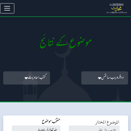
موضوع کے نتائج
دیگر ویب سائٹس
کتب احادیث
الموضوع المختار
منتخب موضوع