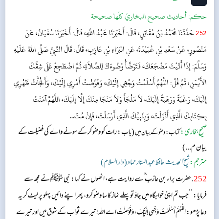
حکم:
أحاديث صحيح البخاريّ كلّها صحيحة
252
حَدَّثَنَا مُحَمَّدُ بْنُ مُقَاتِلٍ، قَالَ: أَخْبَرَنَا عَبْدُ اللَّهِ، قَالَ: أَخْبَرَنَا سُفْيَانُ، عَنْ
مَنْصُورٍ، عَنْ سَعْدِ بْنِ عُبَيْدَةَ، عَنِ البَرَاءِ بْنِ عَازِبٍ، قَالَ: قَالَ النَّبِيُّ صَلَّى اللهُ عَلَيْهِ
وَسَلَّمَ: إِذَا أَتَيْتَ مَضْجَعَكَ، فَتَوَضَّأْ وُضُوءَكَ لِلصَّلاَةِ، ثُمَّ اضْطَجِعْ عَلَى شِقِّكَ
الأَيْمَنِ، ثُمَّ قُلْ: اللَّهُمَّ أَسْلَمْتُ وَجْهِي إِلَيْكَ، وَفَوَّضْتُ أَمْرِي إِلَيْكَ، وَأَلْجَأْتُ ظَهْرِي
إِلَيْكَ، رَغْبَةً وَرَهْبَةً إِلَيْكَ، لاَ مَلْجَأَ وَلاَ مَنْجَا مِنْكَ إِلَّا إِلَيْكَ، اللَّهُمَّ آمَنْتُ
بِكِتَابِكَ الَّذِي أَنْزَلْتَ، وَبِنَبِيِّكَ الَّذِي أَرْسَلْتَ، فَإِنْ مُتّ...
صحیح بخاری:
(باب: رات کو وضو کر کے سونے والے کی فضیلت کے
کتاب: وضو کے بیان میں
بیان م...)
مترجم:
شیخ الحدیث حافظ عبد الستار حماد (دار السلام)
252
. حضرت براء بن عازب ؓ سے روایت ہے، انھوں نے کہا: نبی ﷺ نے مجھ سے
فرمایا: ’’جب تم اپنی خوابگاہ میں جاؤ تو پہلے نماز کا سا وضو کرو، پھر اپنے دائیں پہلو پر لیٹ کر یہ
دعا پڑھو: اللَّهُمَّ أَسْلَمْتُ وَجْهِي إِلَيْكَ، وَفَوَّضْتُ اے اللہ! تیرے ثواب کے شوق میں اور تیرے