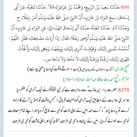
6370
حَدَّثَنَا سَعِيدُ بْنُ الرَّبِيعِ، وَمُحَمَّدُ بْنُ عَرْعَرَةَ، قَالاَ: حَدَّثَنَا شُعْبَةُ، عَنْ أَبِي
إِسْحَاقَ، سَمِعَ البَرَاءَ بْنَ عَازِبٍ، أَنَّ النَّبِيَّ صَلَّى اللهُ عَلَيْهِ وَسَلَّمَ أَمَرَ رَجُلًا، ح
وَحَدَّثَنَا آدَمُ: حَدَّثَنَا شُعْبَةُ، حَدَّثَنَا أَبُو إِسْحَاقَ الهَمْدَانِيُّ، عَنِ البَرَاءِ بْنِ عَازِبٍ، أَنَّ
النَّبِيَّ صَلَّى اللهُ عَلَيْهِ وَسَلَّمَ أَوْصَى رَجُلًا، فَقَالَ: إِذَا أَرَدْتَ مَضْجَعَكَ، فَقُلْ: اللَّهُمَّ
أَسْلَمْتُ نَفْسِي إِلَيْكَ، وَفَوَّضْتُ أَمْرِي إِلَيْكَ، وَوَجَّهْتُ وَجْهِي إِلَيْكَ، وَأَلْجَأْتُ
ظَهْرِي إِلَيْكَ، رَغْبَةً وَرَهْبَةً إِلَيْكَ، لاَ مَلْجَا وَلاَ مَنْجَا مِن...
صحیح بخاری:
(باب: سوتے وقت کیا دعا پڑھنی چاہئے)
کتاب: دعاؤں کے بیان میں
مترجم:
شیخ الحدیث حافظ عبد الستار حماد (دار السلام)
6370
. حضرت براء بن عازب ؓ سے روایت ہے کہ نبی ﷺ نے ایک آدمی کو حکم دیا
دوسری روایت کے مطابق ایک آدمی کو وصیت فرمائی: ”جس وقت تو بستر پر آنے کا ارادہ
کرے تو یہ دعا پڑھ“: ”اے اللہ! میں نے اپنی ذات کو تیرے تابع کر دیا اور اپنے تمام معاملات
کو تیرے حوالے کر دیا۔ میں نے اپنا چہرہ تیری طرف متوجہ کیا اور اپنی پشت کو تیری طرف
جھکا دیا ثواب کی امید رکھتے ہوئے اور تیرے عذاب سے ڈرتے ہوئے۔ تیرے سوا نہ کوئی پناہ