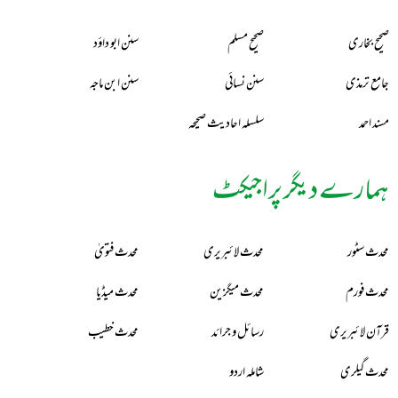
صحیح بخاری
صحیح مسلم
سنن ابو داؤد
جامع ترمذی
سنن نسائی
سنن ابن ماجہ
مسند احمد
سلسلہ احادیث صحیحہ
ہمارے دیگر پراجیکٹ
محدث سٹور
محدث لائبریری
محدث فتویٰ
محدث فورم
محدث میگزین
محدث میڈیا
قرآن لائبریری
رسائل و جرائد
محدث خطیب
محدث گیلری
شاملہ اردو