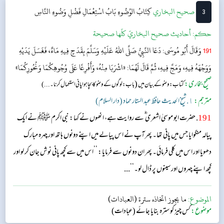
3
‌‌صحيح البخاري
كِتَابُ الوُضُوءِ
بَابُ اسْتِعْمَالِ فَضْلِ وَضُوءِ النَّاسِ
حکم:
أحاديث صحيح البخاريّ كلّها صحيحة
191
وَقَالَ أَبُو مُوسَى: دَعَا النَّبِيُّ صَلَّى اللهُ عَلَيْهِ وَسَلَّمَ بِقَدَحٍ فِيهِ مَاءٌ، فَغَسَلَ يَدَيْهِ
وَوَجْهَهُ فِيهِ، وَمَجَّ فِيهِ، ثُمَّ قَالَ لَهُمَا: «اشْرَبَا مِنْهُ، وَأَفْرِغَا عَلَى وُجُوهِكُمَا وَنُحُورِكُمَا»
صحیح بخاری:
(
کتاب: وضو کے بیان میں
باب: لوگوں کے وضو کا بچا ہوا پانی استعمال کرنا۔...)
مترجم:
١. شیخ الحدیث حافظ عبد الستار حماد (دار السلام)
191
. حضرت ابو موسیٰ اشعری ؓ سے روایت ہے، انھوں نے کہا: نبی اکرم ﷺ نے ایک
پیالہ منگوایا جس میں پانی تھا۔ پھر آپ نے اس پیالے میں اپنے دونوں ہاتھ اور چہرہ مبارک
دھویا اور اس میں کلی فرمائی۔ پھر ان دونوں سے فرمایا: ’’اس میں سے کچھ پانی نوش جان کر لو اور
کچھ اپنے چہروں اور سینوں پر ڈال لو۔‘‘...
الموضوع:
ما يجوز اتخاذه سترة (العبادات)
موضوع:
کس چیز کو سترہ بنایا جائے (عبادات)