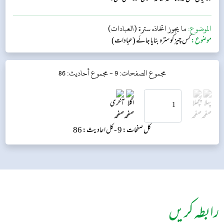
الموضوع:
ما يجوز اتخاذه سترة (العبادات)
موضوع:
کس چیز کو سترہ بنایا جائے (عبادات)
مجموع الصفحات: 9 -
مجموع أحاديث: 86
کل صفحات: 9 -
کل احادیث: 86
رابطہ کریں