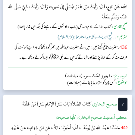
اللَّهِ، عَنْ نَافِعٍ، قَالَ: رَأَيْتُ ابْنَ عُمَرَ «يُصَلِّي إِلَى بَعِيرِهِ»، وَقَالَ: رَأَيْتُ النَّبِيَّ صَلَّى اللهُ
عَلَيْهِ وَسَلَّمَ يَفْعَلُهُ
صحیح بخاری:
(باب: اونٹوں کے رہنے کی جگہ میں نماز پڑھنا)
کتاب: نماز کے احکام و مسائل
مترجم:
١. شیخ الحدیث حافظ عبد الستار حماد (دار السلام)
436
. حضرت نافع کہتے ہیں: میں نے حضرت عبداللہ بن عمر ؓ کو دیکھا کہ وہ اپنے اونٹ کی
طرف منہ کر کے نماز پڑھتے اور فرماتے کہ میں نے نبی ﷺ کو ایسا کرتے دیکھا ہے۔
الموضوع:
ما يجوز اتخاذه سترة (العبادات)
موضوع:
کس چیز کو سترہ بنایا جائے (عبادات)
7
‌‌صحيح البخاري
كِتَابُ الصَّلاَةِ
بَابُ سُتْرَةُ الإِمَامِ سُتْرَةُ مَنْ خَلْفَهُ
حکم:
أحاديث صحيح البخاريّ كلّها صحيحة
499
حَدَّثَنَا عَبْدُ اللَّهِ بْنُ يُوسُفَ، قَالَ: أَخْبَرَنَا مَالِكٌ، عَنِ ابْنِ شِهَابٍ، عَنْ عُبَيْدِ