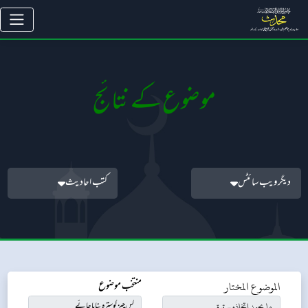
موضوع کے نتائج
دیگر ویب سائٹس
کتب احادیث
الموضوع المختار
منتخب موضوع