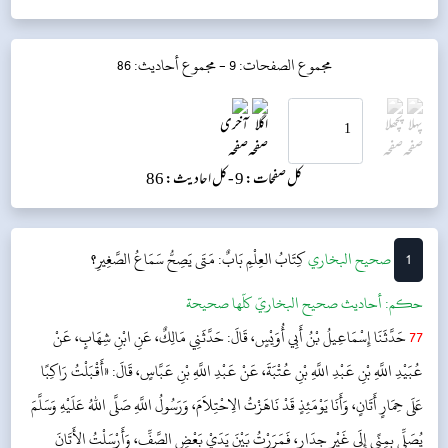
مجموع الصفحات: 9 -
مجموع أحاديث: 86
کل صفحات: 9 -
کل احادیث: 86
1
‌‌صحيح البخاري
كِتَابُ العِلْمِ
بَابٌ: مَتَى يَصِحُّ سَمَاعُ الصَّغِيرِ؟
حکم:
أحاديث صحيح البخاريّ كلّها صحيحة
77
حَدَّثَنَا إِسْمَاعِيلُ بْنُ أَبِي أُوَيْسٍ، قَالَ: حَدَّثَنِي مَالِكٌ، عَنِ ابْنِ شِهَابٍ، عَنْ
عُبَيْدِ اللَّهِ بْنِ عَبْدِ اللَّهِ بْنِ عُتْبَةَ، عَنْ عَبْدِ اللَّهِ بْنِ عَبَّاسٍ، قَالَ: «أَقْبَلْتُ رَاكِبًا
عَلَى حِمَارٍ أَتَانٍ، وَأَنَا يَوْمَئِذٍ قَدْ نَاهَزْتُ الِاحْتِلاَمَ، وَرَسُولُ اللَّهِ صَلَّى اللهُ عَلَيْهِ وَسَلَّمَ
يُصَلِّي بِمِنًى إِلَى غَيْرِ جِدَارٍ، فَمَرَرْتُ بَيْنَ يَدَيْ بَعْضِ الصَّفِّ، وَأَرْسَلْتُ الأَتَانَ