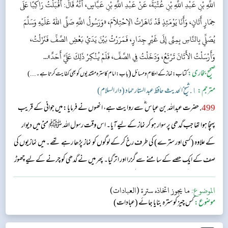
اللَّهِ بْنِ عَبْدِ اللَّهِ بْنِ عُتْبَةَ، عَنْ عَبْدِ اللَّهِ بْنِ عَبَّاسٍ، أَنَّهُ قَالَ: أَقْبَلْتُ رَاكِبًا عَلَى
حِمَارٍ أَتَانٍ، وَأَنَا يَوْمَئِذٍ قَدْ نَاهَزْتُ الِاحْتِلاَمَ، «وَرَسُولُ اللَّهِ صَلَّى اللهُ عَلَيْهِ وَسَلَّمَ
يُصَلِّي بِالنَّاسِ بِمِنًى إِلَى غَيْرِ جِدَارٍ، فَمَرَرْتُ بَيْنَ يَدَيْ بَعْضِ الصَّفِّ فَنَزَلْتُ،
وَأَرْسَلْتُ الأَتَانَ تَرْتَعُ، وَدَخَلْتُ فِي الصَّفِّ، فَلَمْ يُنْكِرْ ذَلِكَ عَلَيَّ أَحَدٌ»...
صحیح بخاری:
(
کتاب: نماز کے احکام و مسائل
باب: امام کا سترہ مقتدیوں کو بھی کفایت کرتا ہے۔...)
مترجم:
١. شیخ الحدیث حافظ عبد الستار حماد (دار السلام)
499
. حضرت عبداللہ بن عباس ؓ سے روایت ہے، انھوں نے فرمایا: میں جوانی کے قریب
پہنچا ہوا تھا جب گدھی پر سوار ہو کر نماز کے لیے آیا۔ اس وقت رسول اللہ ﷺ منیٰ میں دیوار
کے علاوہ (کسی اور سترے) کی طرف رخ کر کے لوگوں کو نماز پڑھا رہے تھے۔ میں نمازیوں کی
صف کے ایک حصے کے سامنے سے گزرا اور اتر گیا۔ پھر میں نے گدھی کو چرنے کے لیے چھوڑ
دیا اور خود نماز کی صف میں شامل ہو گیا لیکن کسی نے مجھ پر اس سلسلے میں کوئی اعتراض نہ کیا۔...
الموضوع:
ما يجوز اتخاذه سترة (العبادات)
موضوع:
کس چیز کو سترہ بنایا جائے (عبادات)