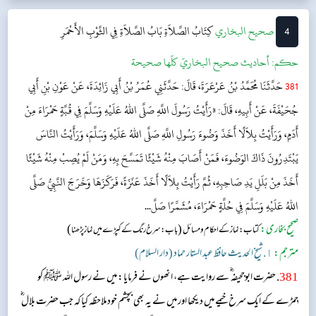
4
‌‌صحيح البخاري
كِتَابُ الصَّلاَةِ
بَابُ الصَّلاَةِ فِي الثَّوْبِ الأَحْمَرِ
حکم:
أحاديث صحيح البخاريّ كلّها صحيحة
381
حَدَّثَنَا مُحَمَّدُ بْنُ عَرْعَرَةَ، قَالَ: حَدَّثَنِي عُمَرُ بْنُ أَبِي زَائِدَةَ، عَنْ عَوْنِ بْنِ أَبِي
جُحَيْفَةَ، عَنْ أَبِيهِ، قَالَ: «رَأَيْتُ رَسُولَ اللَّهِ صَلَّى اللهُ عَلَيْهِ وَسَلَّمَ فِي قُبَّةٍ حَمْرَاءَ مِنْ
أَدَمٍ، وَرَأَيْتُ بِلاَلًا أَخَذَ وَضُوءَ رَسُولِ اللَّهِ صَلَّى اللهُ عَلَيْهِ وَسَلَّمَ، وَرَأَيْتُ النَّاسَ
يَبْتَدِرُونَ ذَاكَ الوَضُوءَ، فَمَنْ أَصَابَ مِنْهُ شَيْئًا تَمَسَّحَ بِهِ، وَمَنْ لَمْ يُصِبْ مِنْهُ شَيْئًا
أَخَذَ مِنْ بَلَلِ يَدِ صَاحِبِهِ، ثُمَّ رَأَيْتُ بِلاَلًا أَخَذَ عَنَزَةً، فَرَكَزَهَا وَخَرَجَ النَّبِيُّ صَلَّى
اللهُ عَلَيْهِ وَسَلَّمَ فِي حُلَّةٍ حَمْرَاءَ، مُشَمِّرًا صَلَّ...
صحیح بخاری:
(
)
کتاب: نماز کے احکام و مسائل
باب: سرخ رنگ کے کپڑے میں نماز پڑھنا
مترجم:
١. شیخ الحدیث حافظ عبد الستار حماد (دار السلام)
381
. حضرت ابوجحیفہ ؓ سے روایت ہے، انھوں نے فرمایا: میں نے رسول اللہ ﷺ کو
چمڑے کے ایک سرخ خیمے میں دیکھا اور میں نے یہ بھی بچشم خود ملاحظہ کیا کہ جب حضرت بلال ؓ