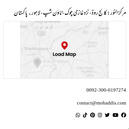
مرکز النور: کالج روڈ، نزد غازی چوک، ٹاؤن شپ، لاہور ۔ پاکستان
0092-300-0197274
contact@mohaddis.com