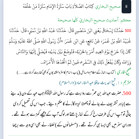
8
‌‌صحيح البخاري
كِتَابُ الصَّلاَةِ
بَابُ سُتْرَةُ الإِمَامِ سُتْرَةُ مَنْ خَلْفَهُ
حکم:
أحاديث صحيح البخاريّ كلّها صحيحة
500
حَدَّثَنَا إِسْحَاقُ يَعْنِي ابْنَ مَنْصُورٍ قَالَ: حَدَّثَنَا عَبْدُ اللَّهِ بْنُ نُمَيْرٍ، قَالَ: حَدَّثَنَا
عُبَيْدُ اللَّهِ بْنُ عُمَرَ، عَنْ نَافِعٍ، عَنِ ابْنِ عُمَرَ: «أَنَّ رَسُولَ اللَّهِ صَلَّى اللهُ عَلَيْهِ وَسَلَّمَ
كَانَ إِذَا خَرَجَ يَوْمَ العِيدِ أَمَرَ بِالحَرْبَةِ، فَتُوضَعُ بَيْنَ يَدَيْهِ، فَيُصَلِّي إِلَيْهَا وَالنَّاسُ
وَرَاءَهُ، وَكَانَ يَفْعَلُ ذَلِكَ فِي السَّفَرِ»، فَمِنْ ثَمَّ اتَّخَذَهَا الْأُمَرَاءُ...
صحیح بخاری:
(
کتاب: نماز کے احکام و مسائل
باب: امام کا سترہ مقتدیوں کو بھی کفایت کرتا ہے۔...)
مترجم:
١. شیخ الحدیث حافظ عبد الستار حماد (دار السلام)
500
. حضرت عبداللہ بن عمر ؓ سے روایت ہے کہ رسول اللہ ﷺ جب عید کے دن (مدینے
سے) باہر تشریف لے جائے تو چھوٹا نیزہ گاڑنے کا حکم دیتے۔ جب اس کی تعمیل کر دی
جاتی تو آپ اس کی طرف رخ کر کے نماز پڑھتے اور لوگ آپ کے پیچھے کھڑے ہوتے تھے۔
دوران سفر میں بھی ایسا ہی کرتے تھے۔ (مسلمانوں کے) خلفاء نے بھی اسی وجہ سے برچھا
ساتھ رکھنے کی عادت اپنا لی ہے۔...