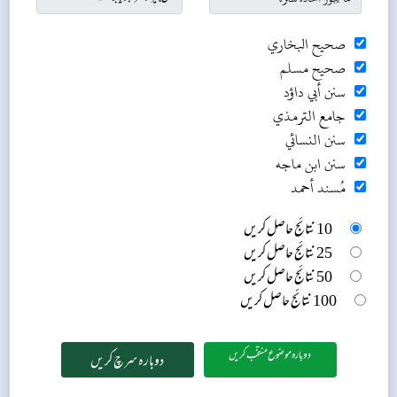
صحيح البخاري
صحيح مسلم
سنن أبي داؤد
جامع الترمذي
سنن النسائي
سنن ابن ماجه
مُسند أحمد
10 نتائج حاصل کریں
25 نتائج حاصل کریں
50 نتائج حاصل کریں
100 نتائج حاصل کریں
دوبارہ موضوع منتخب کریں