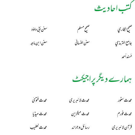
کتب احادیث
صحيح البخاري
صحيح مسلم
سنن أبي داؤد
جامع الترمذي
سنن النسائي
سنن ابن ماجه
مُسند أحمد
ہمارے دیگر پراجیکٹ
محدث سٹور
محدث لائبریری
محدث فتویٰ
محدث فورم
محدث میگزین
محدث میڈیا
قرآن لائبریری
رسائل و جرائد
محدث خطیب