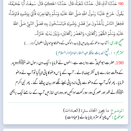
190
حَدَّثَنَا آدَمُ، قَالَ: حَدَّثَنَا شُعْبَةُ، قَالَ: حَدَّثَنَا الحَكَمُ، قَالَ: سَمِعْتُ أَبَا جُحَيْفَةَ،
يَقُولُ: خَرَجَ عَلَيْنَا رَسُولُ اللَّهِ صَلَّى اللهُ عَلَيْهِ وَسَلَّمَ بِالهَاجِرَةِ، فَأُتِيَ بِوَضُوءٍ فَتَوَضَّأَ،
فَجَعَلَ النَّاسُ يَأْخُذُونَ مِنْ فَضْلِ وَضُوئِهِ فَيَتَمَسَّحُونَ بِهِ، فَصَلَّى النَّبِيُّ صَلَّى اللهُ
عَلَيْهِ وَسَلَّمَ الظُّهْرَ رَكْعَتَيْنِ، وَالعَصْرَ رَكْعَتَيْنِ، وَبَيْنَ يَدَيْهِ عَنَزَةٌ...
صحیح بخاری:
(
کتاب: وضو کے بیان میں
باب: لوگوں کے وضو کا بچا ہوا پانی استعمال کرنا۔...)
مترجم:
١. شیخ الحدیث حافظ عبد الستار حماد (دار السلام)
190
. حضرت ابو جحیفہ ؓ سے روایت ہے، انہوں نے فرمایا: ایک دن رسول اللہ ﷺ دوپہر
کے وقت ہمارے ہاں تشریف لائے۔ آپ کے پاس وضو کا پانی لایا گیا تو آپ نے وضو
فرمایا۔ پھر لوگ آپ کے وضو سے باقی ماندہ پانی لینے لگے اور بدن پر ملنے گئے۔ پھر نبی اکرم
ﷺ نے ظہر اور عصر کی دو، دو رکعت ادا کیں اور دوران نماز میں آپ کے سامنے ایک برچھی
گاڑی گئی تھی۔...
الموضوع:
ما يجوز اتخاذه سترة (العبادات)
موضوع:
کس چیز کو سترہ بنایا جائے (عبادات)