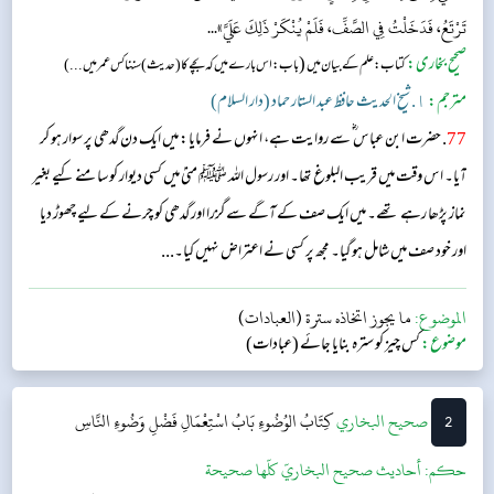
تَرْتَعُ، فَدَخَلْتُ فِي الصَّفِّ، فَلَمْ يُنْكَرْ ذَلِكَ عَلَيَّ»...
صحیح بخاری:
(
کتاب: علم کے بیان میں
باب:اس بارے میں کہ بچے کا(حدیث) سننا کس عمر میں...)
مترجم:
١. شیخ الحدیث حافظ عبد الستار حماد (دار السلام)
77
. حضرت ابن عباس ؓ سے روایت ہے، انہوں نے فرمایا: میں ایک دن گدھی پر سوار ہو کر
آیا۔ اس وقت میں قریب البلوغ تھا۔ اور رسول اللہ ﷺ منیٰ میں کسی دیوار کو سامنے کیے بغیر
نماز پڑھا رہے تھے۔ میں ایک صف کے آگے سے گزرا اور گدھی کو چرنے کے لیے چھوڑ دیا
اور خود صف میں شامل ہو گیا۔ مجھ پر کسی نے اعتراض نہیں کیا۔...
الموضوع:
ما يجوز اتخاذه سترة (العبادات)
موضوع:
کس چیز کو سترہ بنایا جائے (عبادات)
2
‌‌صحيح البخاري
كِتَابُ الوُضُوءِ
بَابُ اسْتِعْمَالِ فَضْلِ وَضُوءِ النَّاسِ
حکم:
أحاديث صحيح البخاريّ كلّها صحيحة