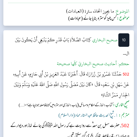
الموضوع:
ما يجوز اتخاذه سترة (العبادات)
موضوع:
کس چیز کو سترہ بنایا جائے (عبادات)
10
‌‌صحيح البخاري
كِتَابُ الصَّلاَةِ
بَابُ قَدْرِ كَمْ يَنْبَغِي أَنْ يَكُونَ بَيْنَ
ال...
حکم:
أحاديث صحيح البخاريّ كلّها صحيحة
502
حَدَّثَنَا عَمْرُو بْنُ زُرَارَةَ، قَالَ: أَخْبَرَنَا عَبْدُ العَزِيزِ بْنُ أَبِي حَازِمٍ، عَنْ أَبِيهِ،
عَنْ سَهْلِ بْنِ سَعْدٍ، قَالَ: «كَانَ بَيْنَ مُصَلَّى رَسُولِ اللَّهِ صَلَّى اللهُ عَلَيْهِ وَسَلَّمَ وَبَيْنَ
الجِدَارِ مَمَرُّ الشَّاةِ»
صحیح بخاری:
(
کتاب: نماز کے احکام و مسائل
باب: نمازی اور سترہ میں کتنا فاصلہ ہونا چاہئے؟<...)
مترجم:
١. شیخ الحدیث حافظ عبد الستار حماد (دار السلام)
502
. حضرت سہل بن سعد ؓ سے روایت ہے کہ رسول اللہ ﷺ کی جائے نماز اور دیوار کے
درمیان اس قدر فاصلہ تھا کہ بکری گزر سکتی تھی۔