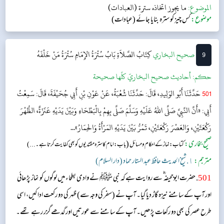
الموضوع:
ما يجوز اتخاذه سترة (العبادات)
موضوع:
کس چیز کو سترہ بنایا جائے (عبادات)
9
‌‌صحيح البخاري
كِتَابُ الصَّلاَةِ
بَابُ سُتْرَةُ الإِمَامِ سُتْرَةُ مَنْ خَلْفَهُ
حکم:
أحاديث صحيح البخاريّ كلّها صحيحة
501
حَدَّثَنَا أَبُو الوَلِيدِ، قَالَ: حَدَّثَنَا شُعْبَةُ، عَنْ عَوْنِ بْنِ أَبِي جُحَيْفَةَ، قَالَ: سَمِعْتُ
أَبِي: «أَنَّ النَّبِيَّ صَلَّى اللهُ عَلَيْهِ وَسَلَّمَ صَلَّى بِهِمْ بِالْبَطْحَاءِ وَبَيْنَ يَدَيْهِ عَنَزَةٌ، الظُّهْرَ
رَكْعَتَيْنِ، وَالعَصْرَ رَكْعَتَيْنِ، تَمُرُّ بَيْنَ يَدَيْهِ المَرْأَةُ وَالحِمَارُ»...
صحیح بخاری:
(
کتاب: نماز کے احکام و مسائل
باب: امام کا سترہ مقتدیوں کو بھی کفایت کرتا ہے۔...)
مترجم:
١. شیخ الحدیث حافظ عبد الستار حماد (دار السلام)
501
. حضرت ابوجحیفہ ؓ سے روایت ہے کہ نبی ﷺ نے وادی بطحاء میں لوگوں کو نماز پڑھائی
اور آپ کے سامنے نیزہ گاڑ دیا گیا۔ آپ نے (سفر کی وجہ سے) ظہر کی دو رکعت ادا کیں، اسی
طرح عصر کی بھی دو رکعات پڑھیں۔ آپ کے سامنے سے عورتیں اور گدھے گزر رہے تھے۔