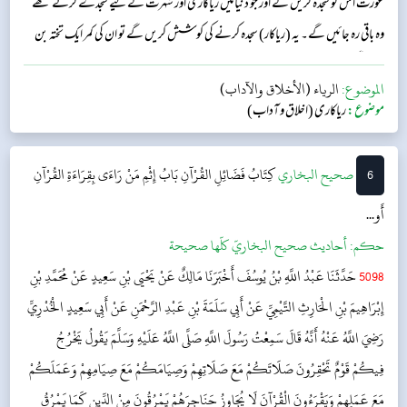
عورت اس کو سجدہ کریں گے اور جو دنیا میں ریاکاری اور شہرت کے لیے سجدے کرتے تھے
وہ باقی رہ جائیں گے۔ یہ (ریاکار) سجدہ کرنے کی کوشش کریں گے تو ان کی کمر ایک تختہ بن
جائے گی۔‘‘...
الموضوع:
الرياء (الأخلاق والآداب)
موضوع:
ریاکاری (اخلاق و آداب)
6
‌‌صحيح البخاري
كِتَابُ فَضَائِلِ القُرْآنِ
بَابُ إِثْمِ مَنْ رَاءَى بِقِرَاءَةِ القُرْآنِ
أَو...
حکم:
أحاديث صحيح البخاريّ كلّها صحيحة
5098
حَدَّثَنَا عَبْدُ اللَّهِ بْنُ يُوسُفَ أَخْبَرَنَا مَالِكٌ عَنْ يَحْيَى بْنِ سَعِيدٍ عَنْ مُحَمَّدِ بْنِ
إِبْرَاهِيمَ بْنِ الْحَارِثِ التَّيْمِيِّ عَنْ أَبِي سَلَمَةَ بْنِ عَبْدِ الرَّحْمَنِ عَنْ أَبِي سَعِيدٍ الْخُدْرِيِّ
رَضِيَ اللَّهُ عَنْهُ أَنَّهُ قَالَ سَمِعْتُ رَسُولَ اللَّهِ صَلَّى اللَّهُ عَلَيْهِ وَسَلَّمَ يَقُولُ يَخْرُجُ
فِيكُمْ قَوْمٌ تَحْقِرُونَ صَلَاتَكُمْ مَعَ صَلَاتِهِمْ وَصِيَامَكُمْ مَعَ صِيَامِهِمْ وَعَمَلَكُمْ
مَعَ عَمَلِهِمْ وَيَقْرَءُونَ الْقُرْآنَ لَا يُجَاوِزُ حَنَاجِرَهُمْ يَمْرُقُونَ مِنْ الدِّينِ كَمَا يَمْرُقُ