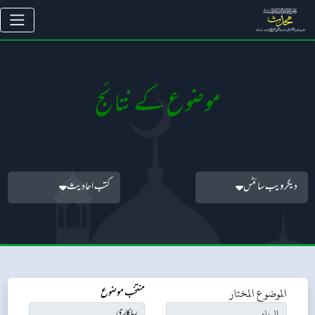
موضوع کے نتائج
دیگر ویب سائٹس
کتب احادیث
الموضوع المختار
منتخب موضوع