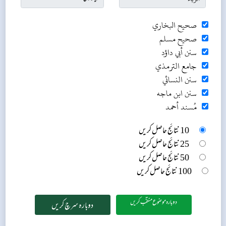
صحيح البخاري
صحيح مسلم
سنن أبي داؤد
جامع الترمذي
سنن النسائي
سنن ابن ماجه
مُسند أحمد
10 نتائج حاصل کریں
25 نتائج حاصل کریں
50 نتائج حاصل کریں
100 نتائج حاصل کریں
دوبارہ موضوع منتخب کریں