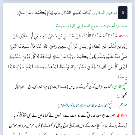
5
‌‌صحيح البخاري
كِتَابُ تَفْسِيرِ القُرْآنِ
بَاب{يَوْمَ يُكْشَفُ عَنْ سَاقٍ}
حکم:
أحاديث صحيح البخاريّ كلّها صحيحة
4955
حَدَّثَنَا آدَمُ حَدَّثَنَا اللَّيْثُ عَنْ خَالِدِ بْنِ يَزِيدَ عَنْ سَعِيدِ بْنِ أَبِي هِلَالٍ عَنْ
زَيْدِ بْنِ أَسْلَمَ عَنْ عَطَاءِ بْنِ يَسَارٍ عَنْ أَبِي سَعِيدٍ رَضِيَ اللَّهُ عَنْهُ قَالَ سَمِعْتُ النَّبِيَّ
صَلَّى اللَّهُ عَلَيْهِ وَسَلَّمَ يَقُولُ يَكْشِفُ رَبُّنَا عَنْ سَاقِهِ فَيَسْجُدُ لَهُ كُلُّ مُؤْمِنٍ وَمُؤْمِنَةٍ
فَيَبْقَى كُلُّ مَنْ كَانَ يَسْجُدُ فِي الدُّنْيَا رِيَاءً وَسُمْعَةً فَيَذْهَبُ لِيَسْجُدَ فَيَعُودُ ظَهْرُهُ طَبَقًا
وَاحِدًا...
صحیح بخاری:
(
کتاب: قرآن پاک کی تفسیر کے بیان میں
باب: آیت (( یوم یکشف عن ساق... الایۃ )) کی
تفسی...)
مترجم:
١. شیخ الحدیث حافظ عبد الستار حماد (دار السلام)
4955
. حضرت ابو سعید خدری ؓ سے روایت ہے، انہوں نے کہا: میں نے نبی ﷺ کو یہ
فرماتے ہوئے سنا: ’’قیامت کے دن اللہ تعالٰی اپنی پنڈلی کو کھولے گا تو ہر مومن مرد اور مومن