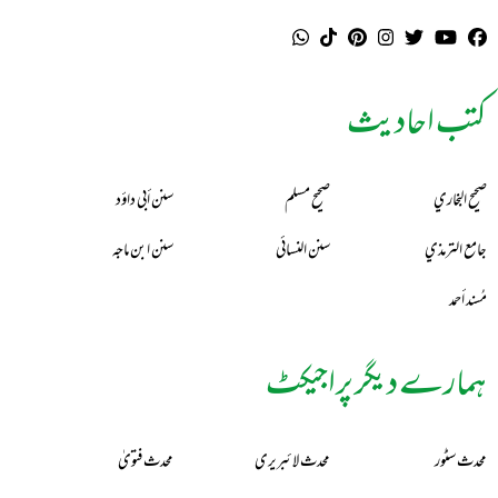
کتب احادیث
صحيح البخاري
صحيح مسلم
سنن أبي داؤد
جامع الترمذي
سنن النسائي
سنن ابن ماجه
مُسند أحمد
ہمارے دیگر پراجیکٹ
محدث سٹور
محدث لائبریری
محدث فتویٰ