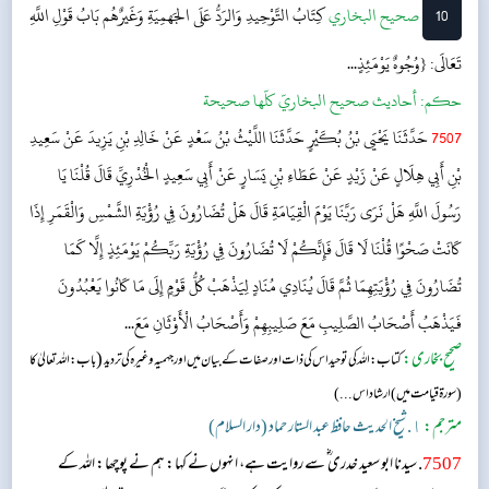
10
‌‌صحيح البخاري
كِتَابُ التَّوْحِيدِ وَالرَدُّ عَلَی الجَهمِيَةِ وَغَيرٌهُم
بَابُ قَوْلِ اللَّهِ
تَعَالَى: {وُجُوهٌ يَوْمَئِذٍ...
حکم:
أحاديث صحيح البخاريّ كلّها صحيحة
7507
حَدَّثَنَا يَحْيَى بْنُ بُكَيْرٍ حَدَّثَنَا اللَّيْثُ بْنُ سَعْدٍ عَنْ خَالِدِ بْنِ يَزِيدَ عَنْ سَعِيدِ
بْنِ أَبِي هِلَالٍ عَنْ زَيْدٍ عَنْ عَطَاءِ بْنِ يَسَارٍ عَنْ أَبِي سَعِيدٍ الْخُدْرِيِّ قَالَ قُلْنَا يَا
رَسُولَ اللَّهِ هَلْ نَرَى رَبَّنَا يَوْمَ الْقِيَامَةِ قَالَ هَلْ تُضَارُونَ فِي رُؤْيَةِ الشَّمْسِ وَالْقَمَرِ إِذَا
كَانَتْ صَحْوًا قُلْنَا لَا قَالَ فَإِنَّكُمْ لَا تُضَارُونَ فِي رُؤْيَةِ رَبِّكُمْ يَوْمَئِذٍ إِلَّا كَمَا
تُضَارُونَ فِي رُؤْيَتِهِمَا ثُمَّ قَالَ يُنَادِي مُنَادٍ لِيَذْهَبْ كُلُّ قَوْمٍ إِلَى مَا كَانُوا يَعْبُدُونَ
فَيَذْهَبُ أَصْحَابُ الصَّلِيبِ مَعَ صَلِيبِهِمْ وَأَصْحَابُ الْأَوْثَانِ مَعَ...
صحیح بخاری:
(
کتاب: اللہ کی توحید اس کی ذات اور صفات کے بیان میں اور جهميہ وغیرہ کی تردید
باب: اللہ تعالیٰ کا
( سورۃ قیامت میں ) ارشاد اس...)
مترجم:
١. شیخ الحدیث حافظ عبد الستار حماد (دار السلام)
7507
. سیدنا ابو سعید خدری ؓ سے روایت ہے، انہوں نے کہا: ہم نے پوچھا: اللہ کے