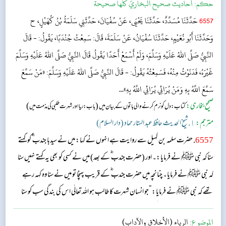
حکم:
أحاديث صحيح البخاريّ كلّها صحيحة
6557
حَدَّثَنَا مُسَدَّدٌ، حَدَّثَنَا يَحْيَى، عَنْ سُفْيَانَ، حَدَّثَنِي سَلَمَةُ بْنُ كُهَيْلٍ، ح
وَحَدَّثَنَا أَبُو نُعَيْمٍ، حَدَّثَنَا سُفْيَانُ، عَنْ سَلَمَةَ، قَالَ: سَمِعْتُ جُنْدَبًا، يَقُولُ: - قَالَ
النَّبِيُّ صَلَّى اللهُ عَلَيْهِ وَسَلَّمَ، وَلَمْ أَسْمَعْ أَحَدًا يَقُولُ قَالَ النَّبِيُّ صَلَّى اللهُ عَلَيْهِ وَسَلَّمَ
غَيْرَهُ، فَدَنَوْتُ مِنْهُ، فَسَمِعْتُهُ يَقُولُ: - قَالَ النَّبِيُّ صَلَّى اللهُ عَلَيْهِ وَسَلَّمَ: «مَنْ سَمَّعَ
سَمَّعَ اللَّهُ بِهِ وَمَنْ يُرَائِي يُرَائِي اللَّهُ بِهِ»...
صحیح بخاری:
(
)
کتاب: دل کو نرم کرنے والی باتوں کے بیان میں
باب: ریا اور شہرت طلبی کی مذمت میں
مترجم:
١. شیخ الحدیث حافظ عبد الستار حماد (دار السلام)
6557
. حضرت سلمہ بن کہیل سے روایت ہے انہوں نے کہا: میں نے سیدبا جندب ؓ کو کہتے
سنا کہ نبی ﷺ نے فرمایا:۔ اور (حضرت جندب ؓ کے بعد) میں نے کسی کو بھی یہ کہتے نہیں سنا
کہ نبی ﷺ نے فرمایا۔ چنانچہ میں حضرت جندب ؓ کے قریب پہنچا تو میں نے سنا وہ کہہ رہے
تھے کہ نبی ﷺ نے فرمایا: ”جو انسان شہرت کا طالب ہو اللہ تعالٰی اس کی بندگی سب کو سنا
دے گا، اسی طرح جو کوئی لوگوں کو دکھانے کے لیے نیک کام کرے گا اللہ تعالٰی (قیامت کے
الموضوع:
الرياء (الأخلاق والآداب)