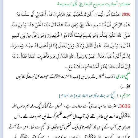
حکم:
أحاديث صحيح البخاريّ كلّها صحيحة
3636
حَدَّثَنَا أَبُو الْيَمَانِ أَخْبَرَنَا شُعَيْبٌ عَنْ الزُّهْرِيِّ قَالَ أَخْبَرَنِي أَبُو سَلَمَةَ بْنُ
عَبْدِ الرَّحْمَنِ أَنَّ أَبَا سَعِيدٍ الْخُدْرِيَّ رَضِيَ اللَّهُ عَنْهُ قَالَ بَيْنَمَا نَحْنُ عِنْدَ رَسُولِ اللَّهِ
صَلَّى اللَّهُ عَلَيْهِ وَسَلَّمَ وَهُوَ يَقْسِمُ قِسْمًا أَتَاهُ ذُو الْخُوَيْصِرَةِ وَهُوَ رَجُلٌ مِنْ بَنِي تَمِيمٍ
فَقَالَ يَا رَسُولَ اللَّهِ اعْدِلْ فَقَالَ وَيْلَكَ وَمَنْ يَعْدِلُ إِذَا لَمْ أَعْدِلْ قَدْ خِبْتَ وَخَسِرْتَ
إِنْ لَمْ أَكُنْ أَعْدِلُ فَقَالَ عُمَرُ يَا رَسُولَ اللَّهِ ائْذَنْ لِي فِيهِ فَأَضْرِبَ عُنُقَهُ فَقَالَ دَعْهُ
فَإِنَّ لَهُ أَصْحَابًا يَحْقِرُ أَحَدُكُمْ صَلَاتَهُ مَعَ ...
صحیح بخاری:
(
کتاب: فضیلتوں کے بیان میں
باب: آنحضرت ﷺکےمعجزات یعنی نبوت کی نشانیوں
کابی...)
مترجم:
١. شیخ الحدیث حافظ عبد الستار حماد (دار السلام)
3636
. حضرت ابو سعید خدری ؓ سے روایت ہے، انھوں نے کہا کہ ایک دفعہ ہم رسول اللہ
ﷺ کی خدمت میں حاضر تھے جبکہ آپ مال غنیمت تقسیم کرنے میں مصروف تھے۔ اس
دوران میں آپ کے پاس ذوالخویصرنامی ایک شخص آیا جو قبیلہ بنی تمیم سے تھا۔ اس نے آتے