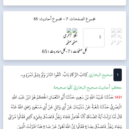
مجموع الصفحات: 7 -
مجموع أحاديث: 65
کل صفحات: 7 -
کل احادیث: 65
1
‌‌صحيح البخاري
كِتَابُ الزَّكَاةِ
بَابٌ: اتَّقُوا النَّارَ وَلَوْ بِشِقِّ تَمْرَةٍ و...
حکم:
أحاديث صحيح البخاريّ كلّها صحيحة
1431
حَدَّثَنَا عُبَيْدُ اللَّهِ بْنُ سَعِيدٍ حَدَّثَنَا أَبُو النُّعْمَانِ الْحَكَمُ هُوَ ابْنُ عَبْدِ اللَّهِ
الْبَصْرِيُّ حَدَّثَنَا شُعْبَةُ عَنْ سُلَيْمَانَ عَنْ أَبِي وَائِلٍ عَنْ أَبِي مَسْعُودٍ رَضِيَ اللَّهُ عَنْهُ
قَالَ لَمَّا نَزَلَتْ آيَةُ الصَّدَقَةِ كُنَّا نُحَامِلُ فَجَاءَ رَجُلٌ فَتَصَدَّقَ بِشَيْءٍ كَثِيرٍ فَقَالُوا مُرَائِي
وَجَاءَ رَجُلٌ فَتَصَدَّقَ بِصَاعٍ فَقَالُوا إِنَّ اللَّهَ لَغَنِيٌّ عَنْ صَاعِ هَذَا فَنَزَلَتْ الَّذِينَ