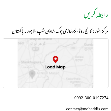
رابطہ کریں
مرکز النور: کالج روڈ، نزد غازی چوک، ٹاؤن شپ، لاہور ۔ پاکستان
0092-300-0197274
contact@mohaddis.com