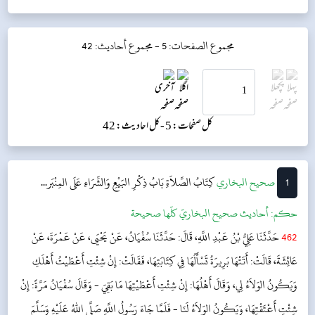
مجموع الصفحات: 5 -
مجموع أحاديث: 42
کل صفحات: 5 -
کل احادیث: 42
1
‌‌صحيح البخاري
كِتَابُ الصَّلاَةِ
بَابُ ذِكْرِ البَيْعِ وَالشِّرَاءِ عَلَى المِنْبَر...
حکم:
أحاديث صحيح البخاريّ كلّها صحيحة
462
حَدَّثَنَا عَلِيُّ بْنُ عَبْدِ اللَّهِ، قَالَ: حَدَّثَنَا سُفْيَانُ، عَنْ يَحْيَى، عَنْ عَمْرَةَ، عَنْ
عَائِشَةَ، قَالَتْ: أَتَتْهَا بَرِيرَةُ تَسْأَلُهَا فِي كِتَابَتِهَا، فَقَالَتْ: إِنْ شِئْتِ أَعْطَيْتُ أَهْلَكِ
وَيَكُونُ الوَلاَءُ لِي، وَقَالَ أَهْلُهَا: إِنْ شِئْتِ أَعْطَيْتِهَا مَا بَقِيَ - وَقَالَ سُفْيَانُ مَرَّةً: إِنْ
شِئْتِ أَعْتَقْتِهَا، وَيَكُونُ الوَلاَءُ لَنَا - فَلَمَّا جَاءَ رَسُولُ اللَّهِ صَلَّى اللهُ عَلَيْهِ وَسَلَّمَ