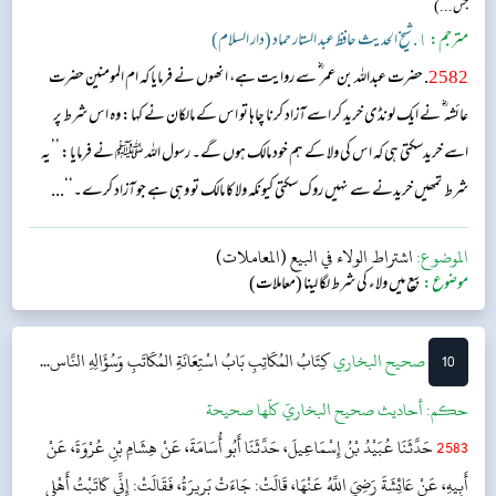
جس...)
مترجم:
١. شیخ الحدیث حافظ عبد الستار حماد (دار السلام)
2582
. حضرت عبداللہ بن عمر ؓ سے روایت ہے، انھوں نے فرمایا کہ ام المومنین حضرت
عائشہ ؓ نے ایک لونڈی خرید کر اسے آزاد کرنا چاہا تو اس کے مالکان نے کہا: وہ اس شرط پر
اسے خریدسکتی ہی کہ اس کی ولا کے ہم خود مالک ہوں گے۔ رسول اللہ ﷺ نے فرمایا: ’’یہ
شرط تمھیں خریدنے سے نہیں روک سکتی کیونکہ ولا کا مالک تو وہی ہے جو آزاد کرے۔‘‘...
الموضوع:
اشتراط الولاء في البيع (المعاملات)
موضوع:
بیع میں ولاء کی شرط لگا لینا (معاملات)
10
‌‌صحيح البخاري
کِتَابُ المُكَاتِبِ
بَابُ اسْتِعَانَةِ المُكَاتَبِ وَسُؤَالِهِ النَّاس...
حکم:
أحاديث صحيح البخاريّ كلّها صحيحة
2583
حَدَّثَنَا عُبَيْدُ بْنُ إِسْمَاعِيلَ، حَدَّثَنَا أَبُو أُسَامَةَ، عَنْ هِشَامِ بْنِ عُرْوَةَ، عَنْ
أَبِيهِ، عَنْ عَائِشَةَ رَضِيَ اللَّهُ عَنْهَا، قَالَتْ: جَاءَتْ بَرِيرَةُ، فَقَالَتْ: إِنِّي كَاتَبْتُ أَهْلِي