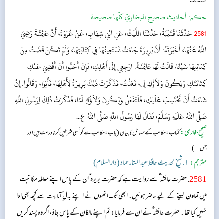
اشْتَ...
حکم:
أحاديث صحيح البخاريّ كلّها صحيحة
2581
حَدَّثَنَا قُتَيْبَةُ، حَدَّثَنَا اللَّيْثُ، عَنِ ابْنِ شِهَابٍ، عَنْ عُرْوَةَ، أَنَّ عَائِشَةَ رَضِيَ
اللَّهُ عَنْهَا، أَخْبَرَتْهُ: أَنَّ بَرِيرَةَ جَاءَتْ تَسْتَعِينُهَا فِي كِتَابَتِهَا، وَلَمْ تَكُنْ قَضَتْ مِنْ
كِتَابَتِهَا شَيْئًا، قَالَتْ لَهَا عَائِشَةُ: ارْجِعِي إِلَى أَهْلِكِ، فَإِنْ أَحَبُّوا أَنْ أَقْضِيَ عَنْكِ
كِتَابَتَكِ وَيَكُونَ وَلاَؤُكِ لِي، فَعَلْتُ، فَذَكَرَتْ ذَلِكَ بَرِيرَةُ لِأَهْلِهَا، فَأَبَوْا، وَقَالُوا: إِنْ
شَاءَتْ أَنْ تَحْتَسِبَ عَلَيْكِ، فَلْتَفْعَلْ وَيَكُونَ وَلاَؤُكِ لَنَا، فَذَكَرَتْ ذَلِكَ لِرَسُولِ اللَّهِ
صَلَّى اللهُ عَلَيْهِ وَسَلَّمَ، فَقَالَ لَهَا رَسُولُ اللَّهِ صَلَّى اللهُ ع...
صحیح بخاری:
(
کتاب: مکاتب کے مسائل کا بیان
باب : مکاتب سے کونسی شرطیں کرنا درست ہیں اور
جس...)
مترجم:
١. شیخ الحدیث حافظ عبد الستار حماد (دار السلام)
2581
. حضرت عائشہ ؓ سے روایت ہے کہ حضرت بریرہ ؓ ان کے پاس اپنے معاملہ مکاتبت
میں تعاون لینے کے لیے حاضر ہوئیں۔ ابھی تک انھوں نے اپنے بدل ِکتابت سے کچھ بھی ادا
نہیں کیا تھا۔ حضرت عائشہ ؓ نے ان سے فرمایا: تم اپنے مالکان کے پاس جاؤ، اگر وہ پسند کریں