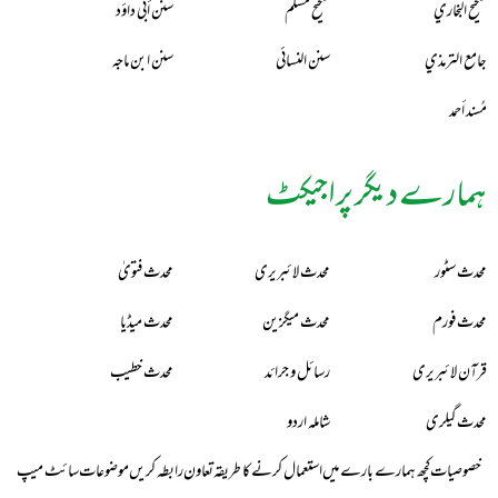
صحيح البخاري
صحيح مسلم
سنن أبي داؤد
جامع الترمذي
سنن النسائي
سنن ابن ماجه
مُسند أحمد
ہمارے دیگر پراجیکٹ
محدث سٹور
محدث لائبریری
محدث فتویٰ
محدث فورم
محدث میگزین
محدث میڈیا
قرآن لائبریری
رسائل و جرائد
محدث خطیب
محدث گیلری
شاملہ اردو
خصوصیات
کچھ ہمارے بارے میں
استعمال کرنے کا طریقہ
تعاون
رابطہ کریں
موضوعات
سائٹ میپ