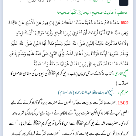
حکم:
أحاديث صحيح البخاريّ كلّها صحيحة
1509
حَدَّثَنَا آدَمُ حَدَّثَنَا شُعْبَةُ حَدَّثَنَا الْحَكَمُ عَنْ إِبْرَاهِيمَ عَنْ الْأَسْوَدِ عَنْ عَائِشَةَ
رَضِيَ اللَّهُ عَنْهَا أَنَّهَا أَرَادَتْ أَنْ تَشْتَرِيَ بَرِيرَةَ لِلْعِتْقِ وَأَرَادَ مَوَالِيهَا أَنْ يَشْتَرِطُوا
وَلَاءَهَا فَذَكَرَتْ عَائِشَةُ لِلنَّبِيِّ صَلَّى اللَّهُ عَلَيْهِ وَسَلَّمَ فَقَالَ لَهَا النَّبِيُّ صَلَّى اللَّهُ عَلَيْهِ
وَسَلَّمَ اشْتَرِيهَا فَإِنَّمَا الْوَلَاءُ لِمَنْ أَعْتَقَ قَالَتْ وَأُتِيَ النَّبِيُّ صَلَّى اللَّهُ عَلَيْهِ وَسَلَّمَ بِلَحْمٍ
فَقُلْتُ هَذَا مَا تُصُدِّقَ بِهِ عَلَى بَرِيرَةَ فَقَالَ هُوَ لَهَا صَدَقَةٌ وَلَنَا هَدِيَّةٌ...
صحیح بخاری:
(باب: نبی کریم ﷺ کی بیویوں کی لونڈی غلاموں کا
کتاب: زکوٰۃ کے مسائل کا بیان
صدقہ ...)
مترجم:
١. شیخ الحدیث حافظ عبد الستار حماد (دار السلام)
1509
. حضرت عائشہ ؓ سے روایت ہے کہ انھوں نے حضرت بریرہ ؓ کو آزاد کرنے کے لیے
انھیں خریدنے کاارادہ کیا لیکن حضرت بریرہ ؓ کے مالکان نے اپنے لیے ان کی ولا کی شرط عائد
کردی۔ حضرت عائشہ نے نبی کریم ﷺ سے اس کا ذکر یا تو نبی کریم ﷺ نے فرمایا: ’’اسے
خرید لو، ولا تو اس کےلیے ہے جو اسے آزاد کرے۔‘‘ حضرت عائشہ ؓ نے فرمایا کہ پھر ایک بار