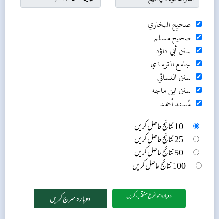
صحيح البخاري
صحيح مسلم
سنن أبي داؤد
جامع الترمذي
سنن النسائي
سنن ابن ماجه
مُسند أحمد
10 نتائج حاصل کریں
25 نتائج حاصل کریں
50 نتائج حاصل کریں
100 نتائج حاصل کریں
دوبارہ موضوع منتخب کریں