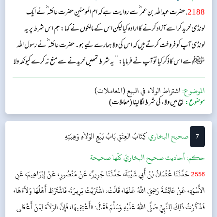
2188
. حضرت عبداللہ بن عمر ؓ سے روایت ہے کہ ام المومنین حضرت عائشہ ؓ نے ایک
لونڈی خرید کر اسے آزاد کرنے کا ارادہ کیا لیکن اس کے مالکوں نے کہا: ہم اس شرط پر یہ
لونڈی آپ کو فروخت کرتے ہیں کہ اس کی ولا ہمارے لیے ہو۔ حضرت عائشہ ؓ نے رسول اللہ
ﷺ سے اس کاذکر کیا تو آپ نے فرمایا: ’’یہ شرط تمھیں خریدنے سے منع نہ کرے کیونکہ ولا
کا حق دار وہ ہوتا ہے جو اسے آزاد کرے۔‘‘...
الموضوع:
اشتراط الولاء في البيع (المعاملات)
موضوع:
بیع میں ولاء کی شرط لگا لینا (معاملات)
7
‌‌صحيح البخاري
كِتَابُ العِتْقِ
بَابُ بَيْعِ الوَلاَءِ وَهِبَتِهِ
حکم:
أحاديث صحيح البخاريّ كلّها صحيحة
2556
حَدَّثَنَا عُثْمَانُ بْنُ أَبِي شَيْبَةَ، حَدَّثَنَا جَرِيرٌ، عَنْ مَنْصُورٍ، عَنْ إِبْرَاهِيمَ، عَنِ
الأَسْوَدِ، عَنْ عَائِشَةَ رَضِيَ اللَّهُ عَنْهَا، قَالَتْ: اشْتَرَيْتُ بَرِيرَةَ، فَاشْتَرَطَ أَهْلُهَا وَلاَءَهَا،
فَذَكَرْتُ ذَلِكَ لِلنَّبِيِّ صَلَّى اللهُ عَلَيْهِ وَسَلَّمَ فَقَالَ: «أَعْتِقِيهَا، فَإِنَّ الوَلاَءَ لِمَنْ أَعْطَى