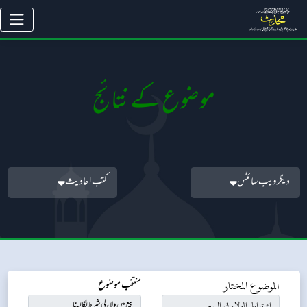
موضوع کے نتائج
دیگر ویب سائٹس
کتب احادیث
الموضوع المختار
منتخب موضوع