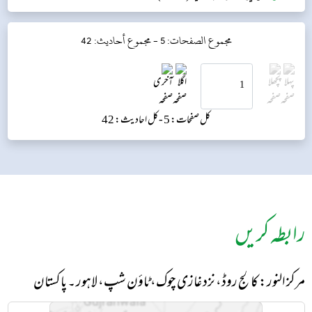
دریافت کیا، چنانچہ میں نے آپ کو مطلع کیا تو آپ نے فر...
مجموع الصفحات: 5 -
مجموع أحاديث: 42
کل صفحات: 5 -
کل احادیث: 42
رابطہ کریں
مرکز النور: کالج روڈ، نزد غازی چوک، ٹاؤن شپ، لاہور ۔ پاکستان