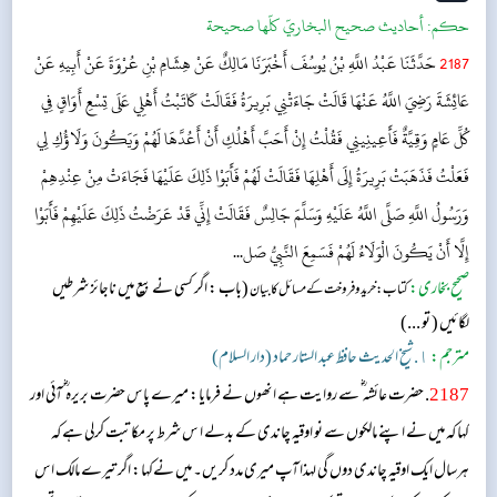
حکم:
أحاديث صحيح البخاريّ كلّها صحيحة
2187
حَدَّثَنَا عَبْدُ اللَّهِ بْنُ يُوسُفَ أَخْبَرَنَا مَالِكٌ عَنْ هِشَامِ بْنِ عُرْوَةَ عَنْ أَبِيهِ عَنْ
عَائِشَةَ رَضِيَ اللَّهُ عَنْهَا قَالَتْ جَاءَتْنِي بَرِيرَةُ فَقَالَتْ كَاتَبْتُ أَهْلِي عَلَى تِسْعِ أَوَاقٍ فِي
كُلِّ عَامٍ وَقِيَّةٌ فَأَعِينِينِي فَقُلْتُ إِنْ أَحَبَّ أَهْلُكِ أَنْ أَعُدَّهَا لَهُمْ وَيَكُونَ وَلَاؤُكِ لِي
فَعَلْتُ فَذَهَبَتْ بَرِيرَةُ إِلَى أَهْلِهَا فَقَالَتْ لَهُمْ فَأَبَوْا ذَلِكَ عَلَيْهَا فَجَاءَتْ مِنْ عِنْدِهِمْ
وَرَسُولُ اللَّهِ صَلَّى اللَّهُ عَلَيْهِ وَسَلَّمَ جَالِسٌ فَقَالَتْ إِنِّي قَدْ عَرَضْتُ ذَلِكَ عَلَيْهِمْ فَأَبَوْا
إِلَّا أَنْ يَكُونَ الْوَلَاءُ لَهُمْ فَسَمِعَ النَّبِيُّ صَل...
صحیح بخاری:
(باب : اگر کسی نے بیع میں ناجائز شرطیں
کتاب: خرید و فروخت کے مسائل کا بیان
لگائیں ( تو ...)
مترجم:
١. شیخ الحدیث حافظ عبد الستار حماد (دار السلام)
2187
. حضرت عائشہ ؓ سے روایت ہے انھوں نے فرمایا: میرے پاس حضرت بریرہ ؓ آئی اور
کہا کہ میں نے اپنے مالکوں سے نو اوقیہ چاندی کے بدلے ا س شرط پر مکاتبت کرلی ہے کہ
ہرسال ایک اوقیہ چاندی دوں گی لہذا آپ میری مدد کریں۔ میں نےکہا: اگر تیرے مالک اس