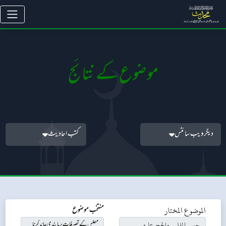
موضوع کے نتائج
دیگر ویب سائٹس
کتب احادیث
الموضوع المختار
منتخب موضوع