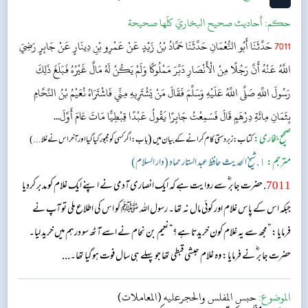
حکم:
أحاديث صحيح البخاريّ كلّها صحيحة
7011
حَدَّثَنَا أَبُو النُّعْمَانِ حَدَّثَنَا حَمَّادُ بْنُ زَيْدٍ عَنْ عَمْرِو بْنِ دِينَارٍ عَنْ جَابِرٍ رَضِيَ
اللَّهُ عَنْهُ أَنَّ رَجُلًا مِنْ الْأَنْصَارِ دَبَّرَ مَمْلُوكًا وَلَمْ يَكُنْ لَهُ مَالٌ غَيْرُهُ فَبَلَغَ ذَلِكَ
رَسُولَ اللَّهِ صَلَّى اللَّهُ عَلَيْهِ وَسَلَّمَ فَقَالَ مَنْ يَشْتَرِيهِ مِنِّي فَاشْتَرَاهُ نُعَيْمُ بْنُ النَّحَّامِ
بِثَمَانِ مِائَةِ دِرْهَمٍ قَالَ فَسَمِعْتُ جَابِرًا يَقُولُ عَبْدًا قِبْطِيًّا مَاتَ عَامَ أَوَّلَ...
صحیح بخاری:
(
کتاب: زبردستی کام کرانے کے بیان میں
باب : اگر کسی کو مجبور کیاگیا اور آخر اس نے غلا...)
مترجم:
١. شیخ الحدیث حافظ عبد الستار حماد (دار السلام)
7011
. حضرت جابر ؓ سے روایت ہے کہ ایک انصاری آدمی نے اپنے ایک غلام کو مدبر کردیا
جبکہ اس کے پاس غلام اور کوئی مال نہ تھا۔ رسول اللہ ﷺ کو اس کی اطلاع ملی تو آپ نے
فرمایا: ”مجھ سے یہ غلام کون خریدتا ہے؟“ نعیم بن نحام نے اسے آٹھ سو درہم میں خرید لیا۔
حضرت جابر ؓ نے فرمایا: وہ غلام حبشی قبطی تھا جو پہلے ہی سال فوت ہو گیا تھا۔...
الموضوع:
حبس المفلس والحجرعليه (المعاملات)