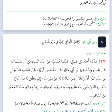
کی قیمت مالک کو بھجوا دی۔
الموضوع:
حبس المفلس والحجرعليه (المعاملات)
موضوع:
مفلس کے تصرفات پر پابندی عائد کرنا (معاملات)
5
‌سنن أبي داؤد
كِتَابُ الْعِتْقِ
بَابٌ فِي بَيْعِ الْمُدْبِرِ
حکم:
صحیح
3973
حَدَّثَنَا أَحْمَدُ بْنُ حَنْبَلٍ، حَدَّثَنَا هُشَيْمٌ، عَنْ عَبْدِ الْمَلِكِ بْنِ أَبِي سُلَيْمَانَ،
عَنْ عَطَاءٍ وَإِسْمَاعِيلَ بْنِ أَبِي خَالِدٍ، عَنْ سَلَمَةَ بْنِ كُهَيْلٍ، عَنْ عَطَاءٍ، عَنْ جَابِرِ
بْنِ عَبْدِ اللَّهِ، أَنَّ رَجُلًا أَعْتَقَ غُلَامًا لَهُ عَنْ دُبُرٍ مِنْهُ، وَلَمْ يَكُنْ لَهُ مَالٌ غَيْرُهُ،
فَأَمَرَ بِهِ النَّبِيُّ صَلَّى اللَّه عَلَيْهِ وَسَلَّمَ، فَبِيعَ بِسَبْعِ مِائَةِ، أَوْ بِتِسْعِ مِائَةِ. حَدَّثَنَا جَعْفَرُ
بْنُ مُسَافِرٍ....
سنن ابو داؤد:
(
)
کتاب: غلاموں کی آزادی سے متعلق احکام و مسائل
باب: مدبر غلام کی فروخت کا مسئلہ