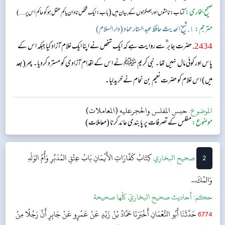
صحیح بخاری:
(
کتاب: نالشوں اور جھگڑوں کے بیان میں
باب : ایک شخص نادان یا کم عقل ہو گو حاکم اس پر ...)
مترجم:
١. شیخ الحدیث حافظ عبد الستار حماد (دار السلام)
2434
. حضرت جابر ؓ سے روایت ہے کہ ایک شخص نے اپنا ایک غلام آزاد کیا جبکہ اس کے
پاس اور کوئی مال نہیں تھا۔ نبی کریم ﷺ نے اس کے اقدام آزادی کو مسترد کردیا۔ پھر(بعد
میں) اس غلام کو حضرت نعیم بن نحام نے خریدلیا۔
الموضوع:
حبس المفلس والحجرعليه (المعاملات)
موضوع:
مفلس کے تصرفات پر پابندی عائد کرنا (معاملات)
2
‌‌صحيح البخاري
كِتَابُ كَفَّارَاتِ الأَيْمَانِ
بَابُ عِتْقِ المُدَبَّرِ وَأُمِّ الوَلَدِ
وَالمُكَ...
حکم:
أحاديث صحيح البخاريّ كلّها صحيحة
6774
حَدَّثَنَا أَبُو النُّعْمَانِ أَخْبَرَنَا حَمَّادُ بْنُ زَيْدٍ عَنْ عَمْرٍو عَنْ جَابِرٍ أَنَّ رَجُلًا مِنْ