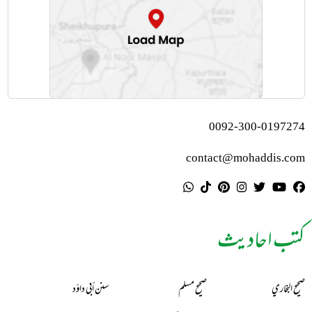
0092-300-0197274
contact@mohaddis.com
کتب احادیث
صحيح البخاري
صحيح مسلم
سنن أبي داؤد