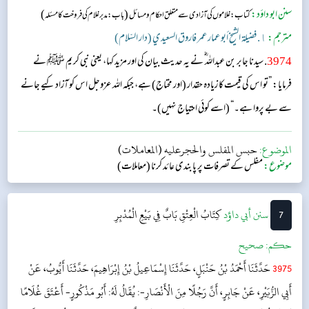
سنن ابو داؤد:
(
)
کتاب: غلاموں کی آزادی سے متعلق احکام و مسائل
باب: مدبر غلام کی فروخت کا مسئلہ
مترجم:
١. فضيلة الشيخ أبو عمار عمر فاروق السعيدي (دار السّلام)
3974
. سیدنا جابر بن عبداللہ ؓ نے یہ حدیث بیان کی اور مزید کہا، یعنی نبی کریم ﷺ نے
فرمایا: ”تو اس کی قیمت کا زیادہ حقدار (اور محتاج) ہے، جبکہ اللہ عزوجل اس کو آزاد کیے جانے
سے بے پروا ہے۔“ (اسے کوئی احتیاج نہیں)۔
الموضوع:
حبس المفلس والحجرعليه (المعاملات)
موضوع:
مفلس کے تصرفات پر پابندی عائد کرنا (معاملات)
7
‌سنن أبي داؤد
كِتَابُ الْعِتْقِ
بَابٌ فِي بَيْعِ الْمُدْبِرِ
حکم:
صحیح
3975
حَدَّثَنَا أَحْمَدُ بْنُ حَنْبَلٍ، حَدَّثَنَا إِسْمَاعِيلُ بْنُ إِبْرَاهِيمَ، حَدَّثَنَا أَيُّوبُ، عَنْ
أَبِي الزُّبَيْرِ، عَنْ جَابِرٍ، أَنَّ رَجُلًا مِنَ الْأَنْصَارِ-: يُقَالُ لَهُ: أَبُو مَذْكُورٍ- أَعْتَقَ غُلَامًا