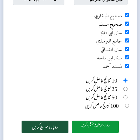
صحيح البخاري
صحيح مسلم
سنن أبي داؤد
جامع الترمذي
سنن النسائي
سنن ابن ماجه
مُسند أحمد
10 نتائج حاصل کریں
25 نتائج حاصل کریں
50 نتائج حاصل کریں
100 نتائج حاصل کریں
دوبارہ موضوع منتخب کریں