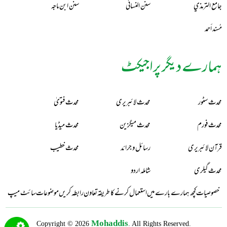
جامع الترمذي
سنن النسائي
سنن ابن ماجه
مُسند أحمد
ہمارے دیگر پراجیکٹ
محدث سٹور
محدث لائبریری
محدث فتویٰ
محدث فورم
محدث میگزین
محدث میڈیا
قرآن لائبریری
رسائل و جرائد
محدث خطیب
محدث گیلری
شاملہ اردو
خصوصیات
کچھ ہمارے بارے میں
استعمال کرنے کا طریقہ
تعاون
رابطہ کریں
موضوعات
سائٹ میپ
Mohaddis
Copyright © 2026
. All Rights Reserved.