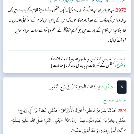
مترجم:
١. فضيلة الشيخ أبو عمار عمر فاروق السعيدي (دار السّلام)
3973
. سیدنا جابر بن عبداللہ ؓ نے روایت کیا کہ ایک شخص نے اپنے غلام کے بارے میں کہہ
دیا کہ وہ اس کی وفات کے بعد آزاد ہو گا، جب کہ اس کے پاس اس غلام کے سوا کوئی اور مال نہ
تھا، چنانچہ اس غلام کے بارے میں نبی کریم ﷺ نے حکم دیا تو اسے سات سو یا نو سو میں
فروخت کیا گیا۔
الموضوع:
حبس المفلس والحجرعليه (المعاملات)
موضوع:
مفلس کے تصرفات پر پابندی عائد کرنا (معاملات)
6
‌سنن أبي داؤد
كِتَابُ الْعِتْقِ
بَابٌ فِي بَيْعِ الْمُدْبِرِ
حکم:
صحیح
3974
حَدَّثَنَا بِشْرُ بْنُ بَكْرٍ، أَخْبَرَنَا الْأَوْزَاعِيُّ، حَدَّثَنِي عَطَاءُ بْنُ أَبِي رَبَاحٍ،
حَدَّثَنِي جَابِرُ بْنُ عَبْدِ اللَّهِ... بِهَذَا, زَادَ وَقَالَ -يَعْنِي: النَّبِيَّ صَلَّى اللَّه عَلَيْهِ وَسَلَّمَ-:
>أَنْتَ أَحَقُّ بِثَمَنِهِ، وَاللَّهُ أَغْنَى عَنْهُ<.