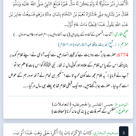
الْأَنْصَارِ دَبَّرَ مَمْلُوكًا لَهُ وَلَمْ يَكُنْ لَهُ مَالٌ غَيْرُهُ فَبَلَغَ النَّبِيَّ صَلَّى اللَّهُ عَلَيْهِ وَسَلَّمَ
فَقَالَ مَنْ يَشْتَرِيهِ مِنِّي فَاشْتَرَاهُ نُعَيْمُ بْنُ النَّحَّامِ بِثَمَانِ مِائَةِ دِرْهَمٍ فَسَمِعْتُ جَابِرَ بْنَ
عَبْدِ اللَّهِ يَقُولُ عَبْدًا قِبْطِيًّا مَاتَ عَامَ أَوَّلَ...
صحیح بخاری:
(
کتاب: قسموں کے کفارہ کے بیان میں
باب : کفارہ میں مدبر، ام الولد اور مکاتب اور ول...)
مترجم:
١. شیخ الحدیث حافظ عبد الستار حماد (دار السلام)
6774
. حضرت جابر ؓ سے روایت ہے کہ قبیلہ انصار میں سے ایک آدمی نے اپنے غلام کو مدبر
بنایا جبکہ اس کے پاس غلام کے علاوہ اور کوئی مال نہ تھا۔ نبی ﷺ کو اس بات کا علم ہوا تو
آپ نے فرمایا: ”یہ غلام مجھ سے کون خریدتا ہے؟“ نعیم بن نحام نے آٹھ سو درہم کے عوض
اسے خرید لیا۔ حضرت جابر ؓ کہتے ہیں۔ وہ ایک قبطی غلام تھا جو پہلے ہی سال مر گیا۔...
الموضوع:
حبس المفلس والحجرعليه (المعاملات)
موضوع:
مفلس کے تصرفات پر پابندی عائد کرنا (معاملات)
3
‌‌صحيح البخاري
كِتَابُ الإِكْرَاهِ
بَابُ إِذَا أُكْرِهَ حَتَّى وَهَبَ عَبْدًا أَوْ بَ...