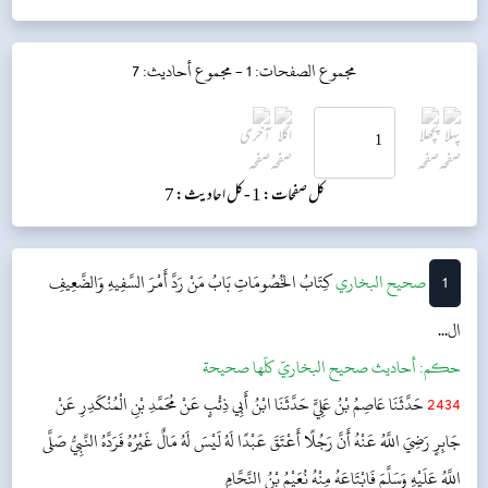
مجموع الصفحات: 1 -
مجموع أحاديث: 7
کل صفحات: 1 -
کل احادیث: 7
1
‌‌صحيح البخاري
كِتَابُ الخُصُومَاتِ
بَابُ مَنْ رَدَّ أَمْرَ السَّفِيهِ وَالضَّعِيفِ
ال...
حکم:
أحاديث صحيح البخاريّ كلّها صحيحة
2434
حَدَّثَنَا عَاصِمُ بْنُ عَلِيٍّ حَدَّثَنَا ابْنُ أَبِي ذِئْبٍ عَنْ مُحَمَّدِ بْنِ الْمُنْكَدِرِ عَنْ
جَابِرٍ رَضِيَ اللَّهُ عَنْهُ أَنَّ رَجُلًا أَعْتَقَ عَبْدًا لَهُ لَيْسَ لَهُ مَالٌ غَيْرُهُ فَرَدَّهُ النَّبِيُّ صَلَّى
اللَّهُ عَلَيْهِ وَسَلَّمَ فَابْتَاعَهُ مِنْهُ نُعَيْمُ بْنُ النَّحَّامِ