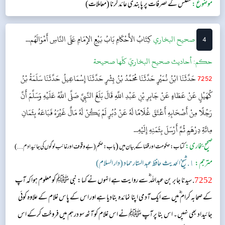
موضوع:
مفلس کے تصرفات پر پابندی عائد کرنا (معاملات)
4
‌‌صحيح البخاري
كِتَابُ الأَحْكَامِ
بَابُ بَيْعِ الإِمَامِ عَلَى النَّاسِ أَمْوَالَهُم...
حکم:
أحاديث صحيح البخاريّ كلّها صحيحة
7252
حَدَّثَنَا ابْنُ نُمَيْرٍ حَدَّثَنَا مُحَمَّدُ بْنُ بِشْرٍ حَدَّثَنَا إِسْمَاعِيلُ حَدَّثَنَا سَلَمَةُ بْنُ
كُهَيْلٍ عَنْ عَطَاءٍ عَنْ جَابِرِ بْنِ عَبْدِ اللَّهِ قَالَ بَلَغَ النَّبِيَّ صَلَّى اللَّهُ عَلَيْهِ وَسَلَّمَ أَنَّ
رَجُلًا مِنْ أَصْحَابِهِ أَعْتَقَ غُلَامًا لَهُ عَنْ دُبُرٍ لَمْ يَكُنْ لَهُ مَالٌ غَيْرَهُ فَبَاعَهُ بِثَمَانِ
مِائَةِ دِرْهَمٍ ثُمَّ أَرْسَلَ بِثَمَنِهِ إِلَيْهِ...
صحیح بخاری:
(
کتاب: حکومت اور قضا کے بیان میں
باب : حکم ( بے وقوف اور غائب لوگوں کی جائیداد م...)
مترجم:
١. شیخ الحدیث حافظ عبد الستار حماد (دار السلام)
7252
. سیدنا جابر بن عبداللہ ؓ سے روایت ہے انہوں نے کہا: نبی ﷺ کو معلوم ہوا کہ آپ
کے صحابہ کرام ؓ میں سے ایک آدمی اپنا نمائدہ بنادیا ہے اور اس کے پاس غلام کے علاوہ کوئی
جائیداد بھی نہیِں۔ اس بنا پر آپ ﷺ نے اس غلام کو آٹھ سو درہم میں فروخت کرکے اس