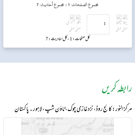
مجموع الصفحات: 1 -
مجموع أحاديث: 7
کل صفحات: 1 -
کل احادیث: 7
رابطہ کریں
مرکز النور: کالج روڈ، نزد غازی چوک، ٹاؤن شپ، لاہور ۔ پاکستان