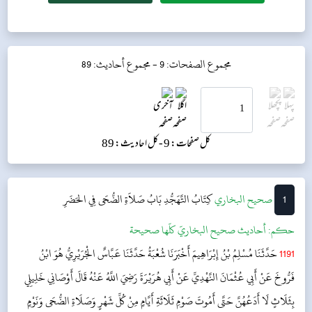
مجموع الصفحات: 9 -
مجموع أحاديث: 89
کل صفحات: 9 -
کل احادیث: 89
1
‌‌صحيح البخاري
كِتَابُ التَّهَجُّدِ
بَابُ صَلاَةِ الضُّحَى فِي الحَضَرِ
حکم:
أحاديث صحيح البخاريّ كلّها صحيحة
1191
حَدَّثَنَا مُسْلِمُ بْنُ إِبْرَاهِيمَ أَخْبَرَنَا شُعْبَةُ حَدَّثَنَا عَبَّاسٌ الْجُرَيْرِيُّ هُوَ ابْنُ
فَرُّوخَ عَنْ أَبِي عُثْمَانَ النَّهْدِيِّ عَنْ أَبِي هُرَيْرَةَ رَضِيَ اللَّهُ عَنْهُ قَالَ أَوْصَانِي خَلِيلِي
بِثَلَاثٍ لَا أَدَعُهُنَّ حَتَّى أَمُوتَ صَوْمِ ثَلَاثَةِ أَيَّامٍ مِنْ كُلِّ شَهْرٍ وَصَلَاةِ الضُّحَى وَنَوْمٍ