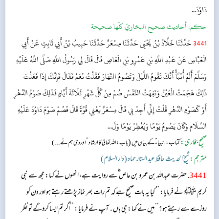
دَاوُدَ...
حکم:
أحاديث صحيح البخاريّ كلّها صحيحة
3441
حَدَّثَنَا خَلَّادُ بْنُ يَحْيَى حَدَّثَنَا مِسْعَرٌ حَدَّثَنَا حَبِيبُ بْنُ أَبِي ثَابِتٍ عَنْ أَبِي
الْعَبَّاسِ عَنْ عَبْدِ اللَّهِ بْنِ عَمْرِو بْنِ الْعَاصِ قَالَ قَالَ لِي رَسُولُ اللَّهِ صَلَّى اللَّهُ عَلَيْهِ
وَسَلَّمَ أَلَمْ أُنَبَّأْ أَنَّكَ تَقُومُ اللَّيْلَ وَتَصُومُ النَّهَارَ فَقُلْتُ نَعَمْ فَقَالَ فَإِنَّكَ إِذَا فَعَلْتَ
ذَلِكَ هَجَمَتْ الْعَيْنُ وَنَفِهَتْ النَّفْسُ صُمْ مِنْ كُلِّ شَهْرٍ ثَلَاثَةَ أَيَّامٍ فَذَلِكَ صَوْمُ الدَّهْرِ
أَوْ كَصَوْمِ الدَّهْرِ قُلْتُ إِنِّي أَجِدُ بِي قَالَ مِسْعَرٌ يَعْنِي قُوَّةً قَالَ فَصُمْ صَوْمَ دَاوُدَ عَلَيْهِ
السَّلَام وَكَانَ يَصُومُ يَوْمًا وَيُفْطِرُ يَوْمًا وَلَ...
صحیح بخاری:
(
کتاب: انبیاء ؑ کے بیان میں
باب : اللہ تعالیٰ کا ارشاد ” اور دی ہم نے...)
مترجم:
شیخ الحدیث حافظ عبد الستار حماد (دار السلام)
3441
. حضرت عبداللہ بن عمرو بن عاص ؓسے روایت ہے، انھوں نے کہا: مجھ سے نبی
کریم ﷺ نے فرمایا: ’’ کیا یہ بات صحیح ہے کہ تم رات بھر نماز پڑھتے رہتے ہو اور دن کو
روزے سے رہتے ہو؟‘‘ میں نے کہا: جی ہاں۔ آپ نے فرمایا: ’’اگر تم ایسا کروگے تو نظر