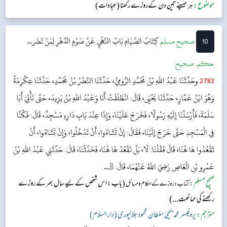
موضوع:
ہر مہینے تین دن کےروزے رکھنا (عبادات)
قیام بھی کرو، مہینے میں تین دن کے روزے رکھ لیا ...
10
‌صحيح مسلم
كِتَابُ الصِّيَامِ
بَابُ النَّهْيِ عَنْ صَوْمِ الدَّهْرِ لِمَنْ تَضَر...
حکم:
صحیح
2783
وحَدَّثَنَا عَبْدُ اللهِ بْنُ مُحَمَّدٍ الرُّومِيُّ، حَدَّثَنَا النَّضْرُ بْنُ مُحَمَّدٍ، حَدَّثَنَا عِكْرِمَةُ
وَهُوَ ابْنُ عَمَّارٍ، حَدَّثَنَا يَحْيَى، قَالَ: انْطَلَقْتُ أَنَا وَعَبْدُ اللهِ بْنُ يَزِيدَ، حَتَّى نَأْتِيَ أَبَا
سَلَمَةَ، فَأَرْسَلْنَا إِلَيْهِ رَسُولًا، فَخَرَجَ عَلَيْنَا، وَإِذَا عِنْدَ بَابِ دَارِهِ مَسْجِدٌ، قَالَ: فَكُنَّا
فِي الْمَسْجِدِ حَتَّى خَرَجَ إِلَيْنَا، فَقَالَ: إِنْ تَشَاءُوا، أَنْ تَدْخُلُوا، وَإِنْ تَشَاءُوا، أَنْ
تَقْعُدُوا هَا هُنَا، قَالَ فَقُلْنَا: لَا، بَلْ نَقْعُدُ هَا هُنَا، فَحَدِّثْنَا، قَالَ: حَدَّثَنِي عَبْدُ اللهِ بْنُ
عَمْرِو بْنِ الْعَاصِ رَضِيَ اللهُ عَنْهُمَا، قَالَ: كُ...
صحیح مسلم:
(باب: اس شخص کے لیے سال بھر کے روزے
کتاب: روزے کے احکام و مسائل
رکھنے کی ممانعت...)
مترجم:
پروفیسر محمد یحییٰ سلطان محمود جلالپوری (دار السلام)