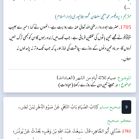
‘...)
مترجم:
پروفیسر محمد یحییٰ سلطان محمود جلالپوری (دار السلام)
1705
. حضرت ابو درداء رضی اللہ تعالیٰ عنہ سے روایت ہے، انھوں نے کہا: میرےحبیب
ﷺ نے مجھے تین باتوں کی تلقین فرمائی ہے، جب تک میں زندہ رہوں گا ان کو کبھی ترک نہیں
کروں گا، ہر ماہ تین دنوں کے روزے، چاشت کی نماز اور یہ کہ جب تک وتر نہ پڑھ لوں نہ
سوؤں۔
الموضوع:
صيام ثلاثة أيام من الشهر (العبادات)
موضوع:
ہر مہینے تین دن کےروزے رکھنا (عبادات)
9
‌صحيح مسلم
كِتَابُ الصِّيَامِ
بَابُ النَّهْيِ عَنْ صَوْمِ الدَّهْرِ لِمَنْ تَضَر...
حکم:
صحیح
2782
حَدَّثَنِي أَبُو الطَّاهِرِ، قَالَ: سَمِعْتُ عَبْدَ اللهِ بْنَ وَهْبٍ، يُحَدِّثُ عَنْ يُونُسَ،