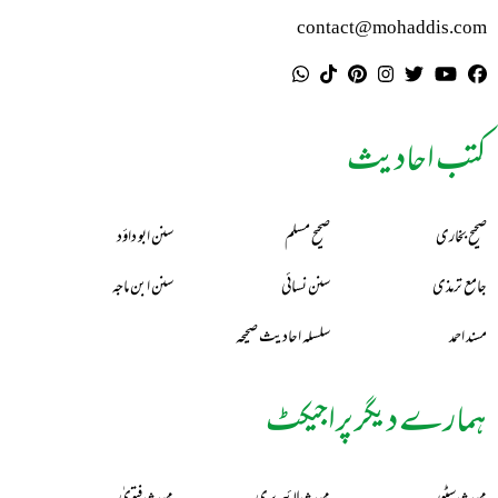
contact@mohaddis.com
کتب احادیث
صحیح بخاری
صحیح مسلم
سنن ابو داؤد
جامع ترمذی
سنن نسائی
سنن ابن ماجہ
مسند احمد
سلسلہ احادیث صحیحہ
ہمارے دیگر پراجیکٹ