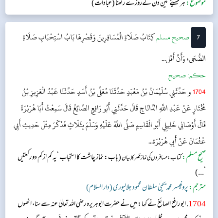
موضوع:
ہر مہینے تین دن کےروزے رکھنا (عبادات)
7
‌صحيح مسلم
كِتَابُ صَلَاةِ الْمُسَافِرِينَ وَقَصْرِهَا
بَابُ اسْتِحْبَابِ صَلَاةِ
الضُّحَى، وَأَنَّ أَقَل...
حکم:
صحیح
1704
و حَدَّثَنِي سُلَيْمَانُ بْنُ مَعْبَدٍ حَدَّثَنَا مُعَلَّى بْنُ أَسَدٍ حَدَّثَنَا عَبْدُ الْعَزِيزِ بْنُ
مُخْتَارٍ عَنْ عَبْدِ اللَّهِ الدَّانَاجِ قَالَ حَدَّثَنِي أَبُو رَافِعٍ الصَّائِغُ قَالَ سَمِعْتُ أَبَا هُرَيْرَةَ
قَالَ أَوْصَانِي خَلِيلِي أَبُو الْقَاسِمِ صَلَّى اللَّهُ عَلَيْهِ وَسَلَّمَ بِثَلَاثٍ فَذَكَرَ مِثْلَ حَدِيثِ أَبِي
عُثْمَانَ عَنْ أَبِي هُرَيْرَة...
صحیح مسلم:
(باب: نماز چاشت کا استحباب ‘یہ کم از کم دو رکعتیں
کتاب: مسافرو ں کی نماز قصر کا بیان
‘...)
مترجم:
پروفیسر محمد یحییٰ سلطان محمود جلالپوری (دار السلام)
1704
. ابو رافع الصائغ نے کہا: میں نے حضرت ابوہریرہ رضی اللہ تعالیٰ عنہ سے سنا، انھوں