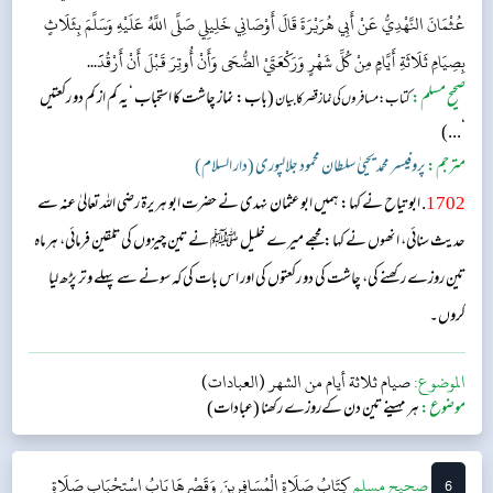
عُثْمَانَ النَّهْدِيُّ عَنْ أَبِي هُرَيْرَةَ قَالَ أَوْصَانِي خَلِيلِي صَلَّى اللَّهُ عَلَيْهِ وَسَلَّمَ بِثَلَاثٍ
بِصِيَامِ ثَلَاثَةِ أَيَّامٍ مِنْ كُلِّ شَهْرٍ وَرَكْعَتَيْ الضُّحَى وَأَنْ أُوتِرَ قَبْلَ أَنْ أَرْقُدََ...
صحیح مسلم:
(باب: نماز چاشت کا استحباب ‘یہ کم از کم دو رکعتیں
کتاب: مسافرو ں کی نماز قصر کا بیان
‘...)
مترجم:
پروفیسر محمد یحییٰ سلطان محمود جلالپوری (دار السلام)
1702
. ابو تیاح نے کہا: ہمیں ابو عثمان نہدی نے حضرت ابو ہریرۃ رضی اللہ تعالیٰ عنہ سے
حدیث سنائی، انھوں نے کہا: مجھے میرے خلیل ﷺ نے تین چیزوں کی تلقین فرمائی، ہر ماہ
تین روزے رکھنے کی، چاشت کی دو رکعتوں کی اور اس بات کی کہ سونے سے پہلے وتر پڑھ لیا
کروں۔
الموضوع:
صيام ثلاثة أيام من الشهر (العبادات)
موضوع:
ہر مہینے تین دن کےروزے رکھنا (عبادات)
6
‌صحيح مسلم
كِتَابُ صَلَاةِ الْمُسَافِرِينَ وَقَصْرِهَا
بَابُ اسْتِحْبَابِ صَلَاةِ