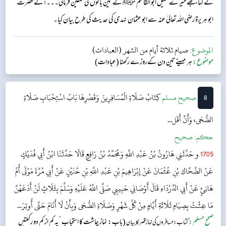
نے کہا، مجھے میرے خلیل ابو القاسم ﷺ نے تین باتوں کی تلقین فرمائی۔۔۔آگے حضرت
ابو ہریرۃ رضی اللہ تعالیٰ عنہ سے ابو عثمان نہدی کی حدیث کی طرح بیان کیا۔
الموضوع:
صيام ثلاثة أيام من الشهر (العبادات)
موضوع:
ہر مہینے تین دن کےروزے رکھنا (عبادات)
8
‌صحيح مسلم
كِتَابُ صَلَاةِ الْمُسَافِرِينَ وَقَصْرِهَا
بَابُ اسْتِحْبَابِ صَلَاةِ
الضُّحَى، وَأَنَّ أَقَل...
حکم:
صحیح
1705
و حَدَّثَنِي هَارُونُ بْنُ عَبْدِ اللَّهِ وَمُحَمَّدُ بْنُ رَافِعٍ قَالَا حَدَّثَنَا ابْنُ أَبِي فُدَيْكٍ
عَنْ الضَّحَّاكِ بْنِ عُثْمَانَ عَنْ إِبْرَاهِيمَ بْنِ عَبْدِ اللَّهِ بْنِ حُنَيْنٍ عَنْ أَبِي مُرَّةَ مَوْلَى أُمِّ
هَانِئٍ عَنْ أَبِي الدَّرْدَاءِ قَالَ أَوْصَانِي حَبِيبِي صَلَّى اللَّهُ عَلَيْهِ وَسَلَّمَ بِثَلَاثٍ لَنْ أَدَعَهُنَّ
مَا عِشْتُ بِصِيَامِ ثَلَاثَةِ أَيَّامٍ مِنْ كُلِّ شَهْرٍ وَصَلَاةِ الضُّحَى وَبِأَنْ لَا أَنَامَ حَتَّى أُوتِرَ...
صحیح مسلم:
(باب: نماز چاشت کا استحباب ‘یہ کم از کم دو رکعتیں
کتاب: مسافرو ں کی نماز قصر کا بیان