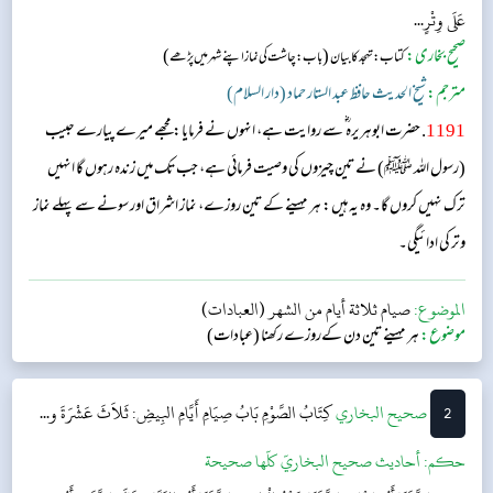
عَلَى وِتْرٍ...
صحیح بخاری:
(
)
کتاب: تہجد کا بیان
باب: چاشت کی نماز اپنے شہر میں پڑھے
مترجم:
شیخ الحدیث حافظ عبد الستار حماد (دار السلام)
1191
. حضرت ابوہریرہ ؓ سے روایت ہے، انہوں نے فرمایا: مجھے میرے پیارے حبیب
(رسول اللہ ﷺ) نے تین چیزوں کی وصیت فرمائی ہے، جب تک میں زندہ رہوں گا انہیں
ترک نہیں کروں گا۔ وہ یہ ہیں: ہر مہینے کے تین روزے، نماز اشراق اور سونے سے پہلے نماز
وتر کی ادائیگی۔
الموضوع:
صيام ثلاثة أيام من الشهر (العبادات)
موضوع:
ہر مہینے تین دن کےروزے رکھنا (عبادات)
2
‌‌صحيح البخاري
كِتَابُ الصَّوْمِ
بَابُ صِيَامِ أَيَّامِ البِيضِ: ثَلاَثَ عَشْرَةَ و...
حکم:
أحاديث صحيح البخاريّ كلّها صحيحة