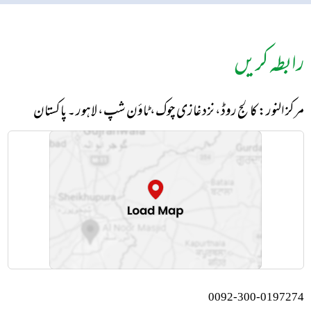
رابطہ کریں
مرکز النور: کالج روڈ، نزد غازی چوک، ٹاؤن شپ، لاہور ۔ پاکستان
0092-300-0197274