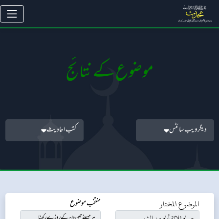
موضوع کے نتائج
دیگر ویب سائٹس
کتب احادیث
الموضوع المختار
منتخب موضوع