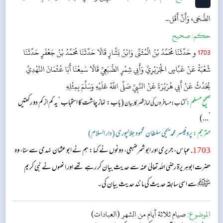
الضُّحَى، وَأَنَّ أَقَل...
حکم:
صحیح
1703
و حَدَّثَنَا مُحَمَّدُ بْنُ الْمُثَنَّى وَابْنُ بَشَّارٍ قَالَا حَدَّثَنَا مُحَمَّدُ بْنُ جَعْفَرٍ حَدَّثَنَا
شُعْبَةُ عَنْ عَبَّاسٍ الْجُرَيْرِيِّ وَأَبِي شِمْرٍ الضُّبَعِيِّ قَالَا سَمِعْنَا أَبَا عُثْمَانَ النَّهْدِيَّ
يُحَدِّثُ عَنْ أَبِي هُرَيْرَةَ عَنْ النَّبِيِّ صَلَّى اللَّهُ عَلَيْهِ وَسَلَّمَ بِمِثْلِهِ
صحیح مسلم:
(باب: نماز چاشت کا استحباب ‘یہ کم از کم دو رکعتیں
کتاب: مسافرو ں کی نماز قصر کا بیان
‘...)
مترجم:
پروفیسر محمد یحییٰ سلطان محمود جلالپوری (دار السلام)
1703
. عباس، جریری اور ابو شمرضبعی، دونوں نے کہا: ہم نے ابو عثمان نہدی سے سنا، وہ
حضرت ابوہریرۃ رضی اللہ تعالیٰ عنہ سے حدیث بیان کر رہے تھے اور انھوں نے نبی کریم
ﷺ سے اسی سابقہ حدیث کی مانند حدیث بیان کی۔
الموضوع:
صيام ثلاثة أيام من الشهر (العبادات)