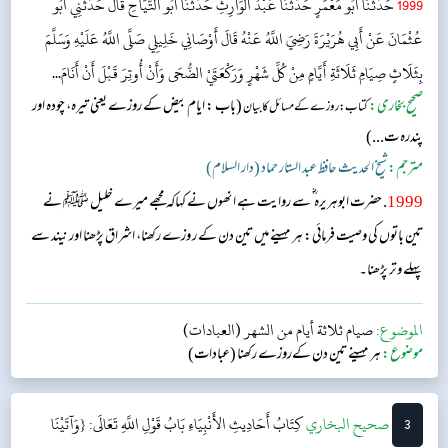
1999
حَدَّثَنَا أَبُو مَعْمَرٍ حَدَّثَنَا عَبْدُ الْوَارِثِ حَدَّثَنَا أَبُو التَّيَّاحِ قَالَ حَدَّثَنِي أَبُو
عُثْمَانَ عَنْ أَبِي هُرَيْرَةَ رَضِيَ اللَّهُ عَنْهُ قَالَ أَوْصَانِي خَلِيلِي صَلَّى اللَّهُ عَلَيْهِ وَسَلَّمَ
بِثَلَاثٍ صِيَامِ ثَلَاثَةِ أَيَّامٍ مِنْ كُلِّ شَهْرٍ وَرَكْعَتَيْ الضُّحَى وَأَنْ أُوتِرَ قَبْلَ أَنْ أَنَامَ...
صحیح بخاری:
(باب : ایام بیض کے روزے یعنی تیرہ، چودہ اور
کتاب: روزے کے مسائل کا بیان
پندرہ ت...)
مترجم:
شیخ الحدیث حافظ عبد الستار حماد (دار السلام)
1999
. حضرت ابوہریرہ ؓ سے روایت ہے انھوں نے کہاکہ مجھے میرے خلیل ﷺ نے
تین باتوں کی وصیت فرمائی: ہر مہینے میں تین دن کے ر وزے رکھنا، اشراق پڑھنا اور نیند سے
پہلے وتر پڑھنا۔
الموضوع:
صيام ثلاثة أيام من الشهر (العبادات)
موضوع:
ہر مہینے تین دن کےروزے رکھنا (عبادات)
3
‌‌صحيح البخاري
كِتَابُ أَحَادِيثِ الأَنْبِيَاءِ
بَابُ قَوْلِ اللَّهِ تَعَالَى: {وَآتَيْنَا