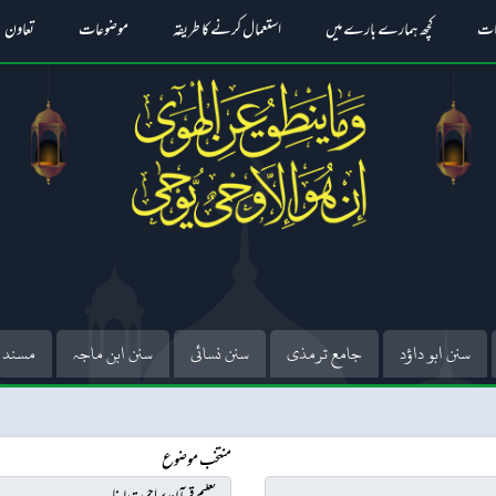
ات
کچھ ہمارے بارے میں
استعمال کرنے کا طریقہ
موضوعات
تعاون
سنن ابو داؤد
جامع ترمذی
سنن نسائی
سنن ابن ماجہ
مسند 
منتخب موضوع