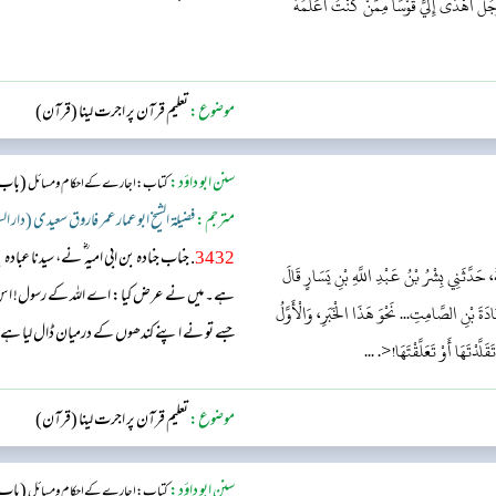
! رَجُلٌ أَهْدَى إِلَيَّ قَوْسًا مِمَّنْ كُنْتُ أُعَلِّمُهُ
ہے جسے میں نے لکھنا سکھایا اور قرآن پڑھایا ہے۔ 
ہی کر سکتا ہوں۔ آپ...
موضوع:
تعلیم قرآن پر اجرت لینا (قرآن)
سنن ابو داؤد:
(باب: 
کتاب: اجارے کے احکام و مسائل
مترجم:
فضیلۃ الشیخ ابو عمار عمر فاروق سعیدی (دار ا
3432
. جناب جنادہ بن ابی امیہ ؓ نے، سیدنا عب
، حَدَّثَنِي بِشْرُ بْنُ عَبْدِ اللَّهِ بْنِ يَسَارٍ قَالَ
ہے۔ میں نے عرض کیا: اے اللہ کے رسول! اس 
ةَ بْنِ الصَّامِتِ... نَحْوَ هَذَا الْخَبَرِ، وَالْأَوَّلُ
جسے تو نے اپنے کندھوں کے درمیان ڈال لیا ہے
َّدْتَهَا أَوْ تَعَلَّقْتَهَا!<. ...
موضوع:
تعلیم قرآن پر اجرت لینا (قرآن)
سنن ابو داؤد:
(باب: 
کتاب: اجارے کے احکام و مسائل