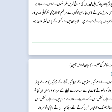
 اور چاہا کہ اہل قبیلہ ان کی مہمانی کریں مگر انھوں نے اس سے صاف
ی زہریلی چیز نے ڈس لیا۔ ان لوگوں نے ہر قسم کا علاج کیا مگر کوئی تدبیر کار
 جو یہاں پڑاؤ کیے ہوئے ہیں۔ شاید ان میں سے کسی کے پاس کوئی علاج ہو،
ن کے پاس آئے اور کہنے لگے: اے لوگو!ہمارےسردار کو کسی زہریلی چیز نے
ۂ فاتحہ کی فضیلت کا بیان فضائل آمین)
)
انہوں نے کہا ہم ایک سفر میں تھے تو (ایک قبیلے کے نزدیک) ہم نے پڑاؤ
سردار کو بچھو نے کاٹ لیا ہے اور ہمارے قبیلے کے مرد موجود نہیں ہیں کیا تم
یں سے ایک شخص اس کے ساتھ جانے والا ہے؟ ہم میں سے ایک شخص اس
ھاڑ پھونک والا خیال نہیں کرتے تھے، چنانچہ اس نے دم کیا تو سردار