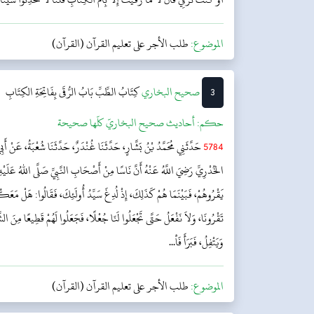
الموضوع:
طلب الأجر على تعليم القرآن (القرآن)
3
‌‌صحيح البخاري
كِتَابُ الطِّبِّ
بَابُ الرُّقَى بِفَاتِحَةِ الكِتَابِ
حکم:
أحاديث صحيح البخاريّ كلّها صحيحة
5784
حَدَّثَنِي مُحَمَّدُ بْنُ بَشَّارٍ، حَدَّثَنَا غُنْدَرٌ، حَدَّثَنَا شُعْبَةُ، عَنْ أَب
الخُدْرِيِّ رَضِيَ اللَّهُ عَنْهُ أَنَّ نَاسًا مِنْ أَصْحَابِ النَّبِيِّ صَلَّى اللهُ عَلَيْهِ و
يَقْرُوهُمْ، فَبَيْنَمَا هُمْ كَذَلِكَ، إِذْ لُدِغَ سَيِّدُ أُولَئِكَ، فَقَالُوا: هَلْ مَعَكُم
تَقْرُونَا، وَلاَ نَفْعَلُ حَتَّى تَجْعَلُوا لَنَا جُعْلًا، فَجَعَلُوا لَهُمْ قَطِيعًا مِنَ الشَّاء
وَيَتْفِلُ، فَبَرَأَ فَأ...
الموضوع:
طلب الأجر على تعليم القرآن (القرآن)