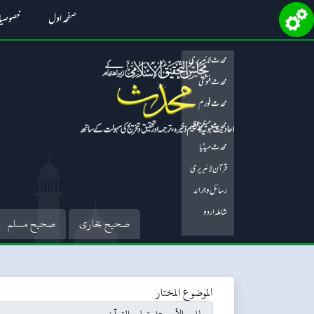
صفحہ اول
خصوصی
محدث لائبریری
محدث فتویٰ
محدث فورم
محدث میگزین
محدث میڈیا
قرآن لائبریری
رسائل و جرائد
شاملہ اردو
صحیح بخاری
صحیح مسلم
الموضوع المختار