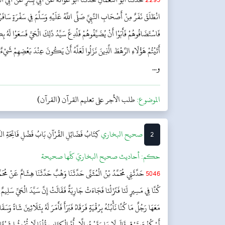
انْطَلَقَ نَفَرٌ مِنْ أَصْحَابِ النَّبِيِّ صَلَّى اللَّهُ عَلَيْهِ وَسَلَّمَ فِي سَفْرَةٍ سَافَر
فَاسْتَضَافُوهُمْ فَأَبَوْا أَنْ يُضَيِّفُوهُمْ فَلُدِغَ سَيِّدُ ذَلِكَ الْحَيِّ فَسَعَوْا لَهُ ب
أَتَيْتُمْ هَؤُلَاءِ الرَّهْطَ الَّذِينَ نَزَلُوا لَعَلَّهُ أَنْ يَكُونَ عِنْدَ بَعْضِهِمْ شَيْءٌ فَأ
و...
الموضوع:
طلب الأجر على تعليم القرآن (القرآن)
2
‌‌صحيح البخاري
كِتَابُ فَضَائِلِ القُرْآنِ
بَابُ فَضْلِ فَاتِحَةِ ال
حکم:
أحاديث صحيح البخاريّ كلّها صحيحة
5046
حَدَّثَنِي مُحَمَّدُ بْنُ الْمُثَنَّى حَدَّثَنَا وَهْبٌ حَدَّثَنَا هِشَامٌ عَنْ مُحَ
كُنَّا فِي مَسِيرٍ لَنَا فَنَزَلْنَا فَجَاءَتْ جَارِيَةٌ فَقَالَتْ إِنَّ سَيِّدَ الْحَيِّ سَلِيم
مَعَهَا رَجُلٌ مَا كُنَّا نَأْبُنُهُ بِرُقْيَةٍ فَرَقَاهُ فَبَرَأَ فَأَمَرَ لَهُ بِثَلَاثِينَ شَاةً وَسَقَ
أَوْ كُنْتَ تَرْقِي قَالَ لَا مَا رَقَيْتُ إِلَّا بِأُمِّ الْكِتَابِ قُلْنَا لَا تُحْدِثُوا شَيْئًا ح