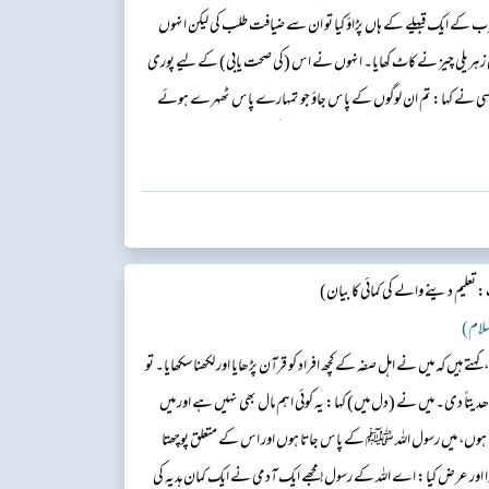
 کے ایک قبیلے کے ہاں پڑاؤ کیا تو ان سے ضیافت طلب کی لیکن انہوں
ی زہریلی چیز نے کاٹ کھایا۔ انہوں نے اس (کی صحت یابی) کے لیے پوری
ے کسی نے کہا: تم ان لوگوں کے پاس جاؤ جو تمہارے پاس ٹھہرے ہوئے
ہو چنانچہ صحابہ کرام ؓ کے پاس آئے اور کہا: لوگو! ہمارے سردار کو کسی
تعلیم دینے والے کی کمائی کا بیان)
لسلام)
ے ہیں کہ میں نے اہل صفہ کے کچھ افراد کو قرآن پڑھایا اور لکھنا سکھایا۔ تو
اً دی۔ میں نے (دل میں) کہا: یہ کوئی اہم مال بھی نہیں ہے اور میں
ا ہوں، میں رسول اللہ ﷺ کے پاس جاتا ہوں اور اس کے متعلق پوچھتا
ور عرض کیا: اے اللہ کے رسول! مجھے ایک آدمی نے ایک کمان ہدیہ کی