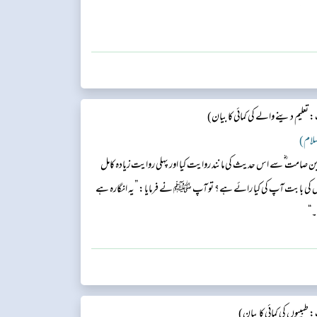
اور یہ کوئی اہم مال بھی نہیں، میں اس کے ذریعے سے جہاد میں تیر اندازی
تعلیم دینے والے کی کمائی کا بیان)
لسلام)
ادہ بن صامت ؓ سے اس حدیث کی مانند روایت کیا اور پہلی روایت زیادہ کامل
کی بابت آپ کی کیا رائے ہے؟ تو آپ ﷺ نے فرمایا: ”یہ انگارہ ہے
۔“
طبیبوں کی کمائی کا بیان)