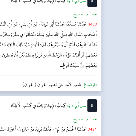
8
‌سنن أبي داؤد
کِتَابُ الْإِجَارَةِ
بَابٌ فِي كَسْبِ الْأَطِبَّاءِ
حکم:
صحیح
3433
حَدَّثَنَا مُسَدَّدٌ، حَدَّثَنَا أَبُو عَوَانَةَ، عَنْ أَبِي بِشْرٍ، عَنْ أَبِي الْمُتَ
أَصْحَابِ رَسُولِ اللَّهِ صَلَّى اللَّهُ عَلَيْهِ وَسَلَّمَ انْطَلَقُوا فِي سَفْرَةٍ سَافَرُوهَ
فَاسْتَضَافُوهُمْ، فَأَبَوْا أَنْ يُضَيِّفُوهُمْ، قَالَ: فَلُدِغَ سَيِّدُ ذَلِكَ الْحَيِّ، فَشَف
بَعْضُهُمْ: لَوْ أَتَيْتُمْ هَؤُلَاءِ الرَّهْطَ الَّذِينَ نَزَلُوا بِكُمْ لَعَلَّ أَنْ يَكُو
بَعْضُهُمْ: إِنَّ سَيِّدَنَا لُدِغَ...
الموضوع:
طلب الأجر على تعليم القرآن (القرآن)
9
‌سنن أبي داؤد
کِتَابُ الْإِجَارَةِ
بَابٌ فِي كَسْبِ الْأَطِبَّاءِ
حکم:
صحیح
3434
حَدَّثَنَا الْحَسَنُ بْنُ عَلِيٍّ، حَدَّثَنَا يَزِيدُ بْنُ هَارُونَ، أَخْبَرَنَا هِ