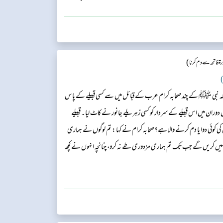
تندرست ہو گیا اور اس نے (شکرانے کے طور) تیس (30) بکریاں دینے کا حکم دیا، نیز ہمیں دودھ بھی پلایا۔ جب وہ شخص
)
 فاتحہ سے دم کرنا
)
کہ نبی ﷺ کے چند صحابہ کرام عرب کے قبائل میں سے کسی قبیلے کے پاس
ران میں اس قبیلے کے سردار کو کسی زہریلے جانور نے کاٹ لیا۔ قبیلے
کوئی دوا یا دم کرنے والا ہے؟صحابہ کرام نے کہا: تم لوگوں نے ہماری
ہیں کریں گے جب تک تم ہماری مزدوری طے نہ کرو، چنانچہ انہوں نے کچھ
ورہ فاتحہ پڑھنا شروع کردی، دوم کرتے وقت منہ میں تھوک جمع کرتا رہا