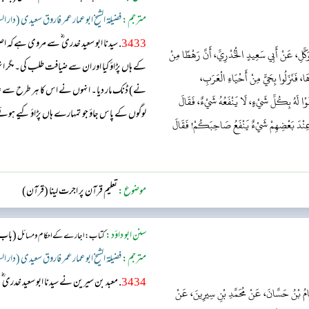
مترجم:
فضیلۃ الشیخ ابو عمار عمر فاروق سعیدی (دار ا
3433
. سیدنا ابو سعید خدری ؓ سے مروی ہے ک
وَكِّلِ، عَنْ أَبِي سَعِيدٍ الْخُدْرِيِّ، أَنَّ رَهْطًا مِنْ
کے ہاں پڑاؤ کیا اور ان سے ضیافت طلب کی۔ مگر انہو
ا، فَنَزَلُوا بِحَيٍّ مِنْ أَحْيَاءِ الْعَرَبِ،
نے) ڈنک مار دیا۔ انہوں نے اس کا ہر طرح سے علاج 
َوْا لَهُ بِكُلِّ شَيْءٍ، لَا يَنْفَعُهُ شَيْءٌ، فَقَالَ
لوگوں کے پاس جاؤ جو تمہارے ہاں پڑاؤ کیے ہوئے 
نَ عِنْدَ بَعْضِهِمْ شَيْءٌ يَنْفَعُ صَاحِبَكُمْ! فَقَالَ
ہو۔ (تو بعض آدمی آئے) اور کہا کہ ہمارے سردار 
معالجہ کیا ہے، مگر ...
موضوع:
تعلیم قرآن پر اجرت لینا (قرآن)
سنن ابو داؤد:
(باب: 
کتاب: اجارے کے احکام و مسائل
مترجم:
فضیلۃ الشیخ ابو عمار عمر فاروق سعیدی (دار ا
3434
. معبد بن سیرین نے سیدنا ابو سعید خدری ؓ سے، معبد بن سیرین نے سیدنا ابو سعید خدری ؓ سے،
شَامُ بْنُ حَسَّانَ، عَنْ مُحَمَّدِ بْنِ سِيرِينَ، عَنْ