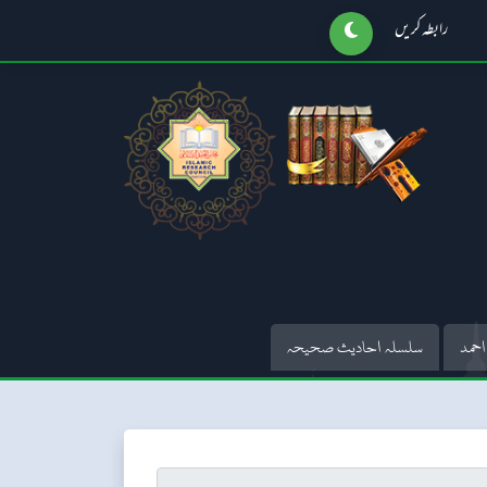
رابطہ کریں
احمد
سلسلہ احادیث صحیحہ