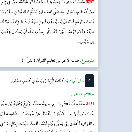
5797
حَدَّثَنَا مُوسَى بْنُ إِسْمَاعِيلَ، حَدَّثَنَا أَبُو عَوَانَةَ، عَنْ أَبِي بِشْرٍ، 
مِنْ أَصْحَابِ رَسُولِ اللَّهِ صَلَّى اللهُ عَلَيْهِ وَسَلَّمَ انْطَلَقُوا فِي سَفْرَةٍ سَاف
فَاسْتَضَافُوهُمْ فَأَبَوْا أَنْ يُضَيِّفُوهُمْ، فَلُدِغَ سَيِّدُ ذَلِكَ الحَيِّ، فَسَعَوْا لَهُ
أَتَيْتُمْ هَؤُلاَءِ الرَّهْطَ الَّذِينَ قَدْ نَزَلُوا بِكُمْ، لَعَلَّهُ أَنْ يَكُونَ عِنْدَ بَعْض
إِنَّ سَيِّدَنَ...
الموضوع:
طلب الأجر على تعليم القرآن (القرآن)
6
‌سنن أبي داؤد
کِتَابُ الْإِجَارَةِ
بَابٌ فِي كَسْبِ الْمُعَلِّمِ
حکم:
صحیح
3431
حَدَّثَنَا أَبُو بَكْرِ بْنُ أَبِي شَيْبَةَ، حَدَّثَنَا وَكِيعٌ وَحُمَيْدُ بْنُ عَبْدِ 
عُبَادَةَ بْنِ نُسَيٍّ عَنِ الْأَسْوَدِ بْنِ ثَعْلَبَةَ، عَنْ عُبَادَةَ بْنِ الصَّامِتِ، قَال
وَالْقُرْآنَ، فَأَهْدَى إِلَيَّ رَجُلٌ مِنْهُمْ قَوْسًا، فَقُلْتُ: لَيْسَتْ بِمَالٍ، وَأَرْمِي 