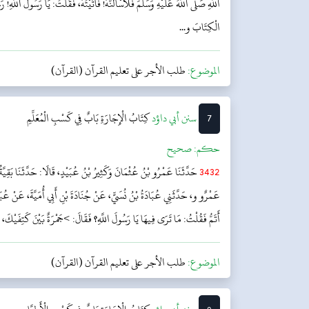
اللَّهِ صَلَّى اللَّهُ عَلَيْهِ وَسَلَّمَ فَلَأَسْأَلَنَّهُ! فَأَتَيْتُهُ، فَقُلْتُ: يَا رَسُولَ اللَّهِ
الْكِتَابَ و...
الموضوع:
طلب الأجر على تعليم القرآن (القرآن)
7
‌سنن أبي داؤد
کِتَابُ الْإِجَارَةِ
بَابٌ فِي كَسْبِ الْمُعَلِّمِ
حکم:
صحیح
3432
حَدَّثَنَا عَمْرُو بْنُ عُثْمَانَ وَكَثِيرُ بْنُ عُبَيْدٍ، قَالَا: حَدَّثَنَا بَقِيَّةُ
عَمْرٌو و، حَدَّثَنِي عُبَادَةُ بْنُ نُسَيٍّ، عَنْ جُنَادَةَ بْنِ أَبِي أُمَيَّةَ، عَنْ عُبَادَ
أَتَمُّ فَقُلْتُ: مَا تَرَى فِيهَا يَا رَسُولَ اللَّهِ؟ فَقَالَ: >جَمْرَةٌ بَيْنَ كَتِفَيْكَ، تَقَل
الموضوع:
طلب الأجر على تعليم القرآن (القرآن)