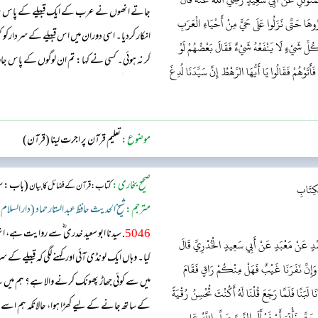
جاتے انھوں نے عرب کے ایک قبیلے کے پاس پڑاؤکیا
ُوهَا حَتَّى نَزَلُوا عَلَى حَيٍّ مِنْ أَحْيَاءِ الْعَرَبِ
انکار کردیا۔ اسی دوران میں اس قبیلے کے سردارکو کس
ِكُلِّ شَيْءٍ لَا يَنْفَعُهُ شَيْءٌ فَقَالَ بَعْضُهُمْ لَوْ
گر نہ ہوئی۔ کسی نے کہا: تم ان لوگوں کے پاس جاؤ
َتَوْهُمْ فَقَالُوا يَا أَيُّهَا الرَّهْطُ إِنَّ سَيِّدَنَا لُدِغَ
چنانچہ وہ لوگ صحابہ کرام رضوان اللہ عنھم اجمعی
ڈ...
موضوع:
تعلیم قرآن پر اجرت لینا (قرآن)
صحیح بخاری:
(باب: سور
کتاب: قرآن کے فضائل کا بیان
كِتَابِ
مترجم:
شیخ الحدیث حافظ عبد الستار حماد (دار السلام
5046
. سیدنا ابو سعید خدری ؓ سے روایت ہے، 
مَّدٍ عَنْ مَعْبَدٍ عَنْ أَبِي سَعِيدٍ الْخُدْرِيِّ قَالَ
کیا۔ وہاں ایک لونڈی آئی اور کہنے لگی کہ قبیلے کے 
ٌ وَإِنَّ نَفَرَنَا غَيْبٌ فَهَلْ مِنْكُمْ رَاقٍ فَقَامَ
میں سے کوئی جھاڑ پھونک کرنے والا ہے؟ ہم م
انَا لَبَنًا فَلَمَّا رَجَعَ قُلْنَا لَهُ أَكُنْتَ تُحْسِنُ رُقْيَةً
کے ساتھ جانے کے لیے کھڑا ہوا، حالانکہ ہم اسے ج
َتَّى نَأْتِيَ أَوْ نَسْأَلَ النَّبِيَّ صَلَّى اللَّهُ عَل...