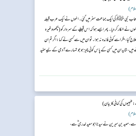
لسلام)
ہ اصحاب نبی ﷺ کی ایک جماعت سفر میں گئی۔ انہوں نے ایک عرب قبیلہ
ں نے انکار کر دیا۔ پھر ایسے ہوا کہ اس قبیلے کے سردار کو (بچھو وغیرہ
کیا، مگر اسے کوئی فائدہ نہ ہوا۔ تو ان میں سے کسی نے کہا: اگر تم ان
ہیں، شاید ان میں کسی کے پاس کوئی چیز ہو جو تمہارے آدمی کے لیے مفید
کو بچھو وغیرہ نے ڈنک مار دیا ہے اور ہم نے اس کا ہر طرح سے علاج
طبیبوں کی کمائی کا بیان)
لسلام)