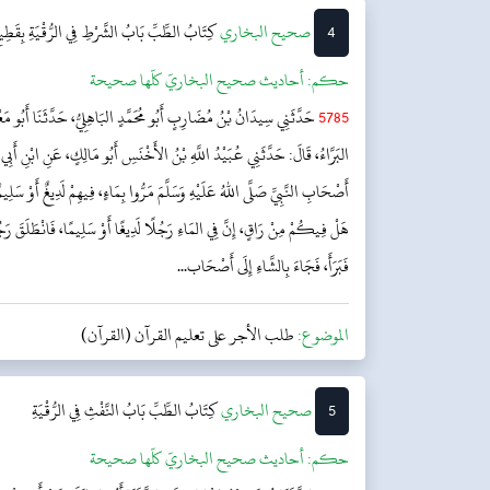
4
‌‌صحيح البخاري
كِتَابُ الطِّبِّ
بَابُ الشَّرْطِ فِي الرُّقْيَةِ بِقَطِيع
حکم:
أحاديث صحيح البخاريّ كلّها صحيحة
5785
حَدَّثَنِي سِيدَانُ بْنُ مُضَارِبٍ أَبُو مُحَمَّدٍ البَاهِلِيُّ، حَدَّثَنَا أَبُو
البَرَّاءُ، قَالَ: حَدَّثَنِي عُبَيْدُ اللَّهِ بْنُ الأَخْنَسِ أَبُو مَالِكٍ، عَنِ ابْنِ أَبِي
أَصْحَابِ النَّبِيِّ صَلَّى اللهُ عَلَيْهِ وَسَلَّمَ مَرُّوا بِمَاءٍ، فِيهِمْ لَدِيغٌ أَوْ سَل
هَلْ فِيكُمْ مِنْ رَاقٍ، إِنَّ فِي المَاءِ رَجُلًا لَدِيغًا أَوْ سَلِيمًا، فَانْطَلَقَ رَجُل
فَبَرَأَ، فَجَاءَ بِالشَّاءِ إِلَى أَصْحَاب...
الموضوع:
طلب الأجر على تعليم القرآن (القرآن)
5
‌‌صحيح البخاري
كِتَابُ الطِّبِّ
بَابُ النَّفْثِ فِي الرُّقْيَةِ
حکم:
أحاديث صحيح البخاريّ كلّها صحيحة