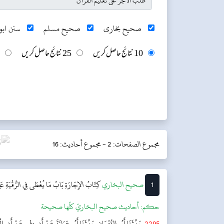
صحیح بخاری
صحیح مسلم
سنن ابو 
10 نتائج حاصل کریں
25 نتائج حاصل کریں
مجموع الصفحات: 2 -
مجموع أحاديث: 16
1
‌‌صحيح البخاري
كِتَابُ الإِجَارَةِ
بَابُ مَا يُعْطَى فِي الرُّقْيَةِ عَلَ
حکم:
أحاديث صحيح البخاريّ كلّها صحيحة
2295
حَدَّثَنَا أَبُو النُّعْمَانِ حَدَّثَنَا أَبُو عَوَانَةَ عَنْ أَبِي بِشْرٍ عَنْ أَبِي ال