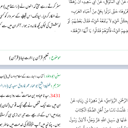
عَنْ أَبِي المُتَوَكِّلِ، عَنْ أَبِي سَعِيدٍ، أَنَّ رَهْطًا
سفر کرتے رہے حتیٰ کہ انہوں نے (راستے میں) عرب
َرُوهَا، حَتَّى نَزَلُوا بِحَيٍّ مِنْ أَحْيَاءِ العَرَبِ،
نے انکار کردیا۔ اچانک اس قبیلے کے سردار کو کس
 بِكُلِّ شَيْءٍ لاَ يَنْفَعُهُ شَيْءٌ، فَقَالَ بَعْضُهُمْ: لَوْ
کوشش کی لیکن کچھ فائدہ نہ ہوا۔ آخر ان میں س
ِهِمْ شَيْءٌ، فَأَتَوْهُمْ فَقَالُوا: يَا أَيُّهَا الرَّهْطُ،
ہیں ممکن ہے کہ ان میں سے کسی کے پاس کوئی چیز ن‬‬
زہریلی چیز نے ڈس لیا ہے۔ ہم نے ...
موضوع:
تعلیم قرآن پر اجرت لینا (قرآن)
سنن ابو داؤد:
(باب: 
کتاب: اجارے کے احکام و مسائل
مترجم:
فضیلۃ الشیخ ابو عمار عمر فاروق سعیدی (دار ا
3431
. سیدنا عبادہ بن صامت ؓ سے روایت ہے، کہت
الرَّحْمَنِ الرُّوَاسِيُّ، عَنْ مُغِيرَةَ بْنِ زِيَادٍ، عَنْ
ان میں سے ایک شخص نے مجھے ایک قوس (کمان) ھدیت
َ: عَلَّمْتُ نَاسًا مِنْ أَهْلِ الصُّفَّةِ الْكِتَابَ
جہاد میں اس کے ذریعے سے تیر اندازی ہی کر سکت
عَنْهَا فِي سَبِيلِ اللَّهِ عَزَّ وَجَلَّ، لَآتِيَنَّ رَسُولَ
ہوں۔ چنانچہ میں آپ ﷺ کی خدمت میں حاضر ہوا ا