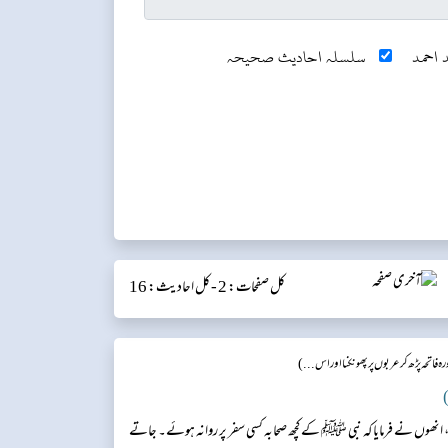
 احمد
سلسلہ احادیث صحیحہ
کل صفحات: 2 -
کل احادیث: 16
ہ فاتحہ پڑھ کر عربوں پر پھونکنا اور اس...)
)
انھوں نے فرمایا کہ نبی ﷺ کے کچھ صحابہ کسی سفر پر روانہ ہوئے۔ جاتے