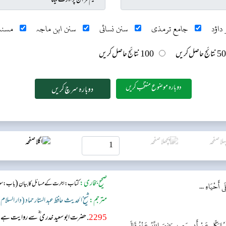
داؤد
جامع ترمذی
سنن نسائی
سنن ابن ماجہ
مسند
50 نتائج حاصل کریں
100 نتائج حاصل کریں
دوبارہ موضوع منتخب کریں
صحیح بخاری:
(
کتاب: اجرت کے مسائل کا بیان
باب : سور
ى أَحْيَاءِ ...
مترجم:
شیخ الحدیث حافظ عبد الستار حماد (دار السلام
2295
. حضرت ابو سعید خدری ؓ سے روایت ہے، 
ْمُتَوَكِّلِ عَنْ أَبِي سَعِيدٍ رَضِيَ اللَّهُ عَنْهُ قَالَ