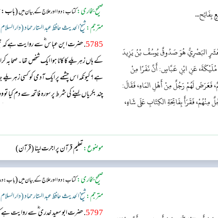
صحیح بخاری:
(باب: سور
کتاب: دوا اور علاج کے بیان میں
ٍ بِفَاتِح...
مترجم:
شیخ الحدیث حافظ عبد الستار حماد (دار السلام
5785
. حضرت ابن عباس ؓ سے روایت ہے کہ 
 مَعْشَرٍ البَصْرِيُّ هُوَ صَدُوقٌ يُوسُفُ بْنُ يَزِيدَ
کے ہاں زہریلے کا کاٹا ہوا ایک شخص تھا۔ صحابہ کرام 
 مُلَيْكَةَ، عَنِ ابْنِ عَبَّاسٍ: أَنَّ نَفَرًا مِنْ
ہے؟ کیونکہ اس چشمے پر ایک آدمی کو کسی زہریلے ج
ِيمٌ، فَعَرَضَ لَهُمْ رَجُلٌ مِنْ أَهْلِ المَاءِ، فَقَالَ:
چند بکریاں لینے کی شرط پر سورہ فاتحہ سے دم کیا ت
ٌ مِنْهُمْ، فَقَرَأَ بِفَاتِحَةِ الكِتَابِ عَلَى شَاءٍ،
انہوں نے اسے اچھا خیال نہ کیا اور کہا کہ تو نے ا
نے ع...
موضوع:
تعلیم قرآن پر اجرت لینا (قرآن)
صحیح بخاری:
(
کتاب: دوا اور علاج کے بیان میں
باب: دعا 
مترجم:
شیخ الحدیث حافظ عبد الستار حماد (دار السلام
5797
. حضرت ابو سعید خدری ؓ سے روایت ہے 