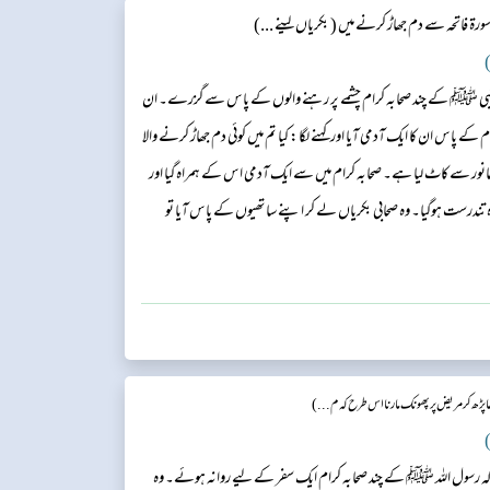
ۃ فاتحہ سے دم جھاڑ کرنے میں ( بکریاں لینے ...)
)
نبی ﷺ کے چند صحابہ کرام چشمے پر رہنے والوں کے پاس سے گزرے۔ ان
کے پاس ان کا ایک آدمی آیا اور کہنے لگا: کیا تم میں کوئی دم جھاڑ کرنے والا
انور سے کاٹ لیا ہے۔ صحابہ کرام میں سے ایک آدمی اس کے ہمراہ گیا اور
و وہ تندرست ہوگیا۔ وہ صحابی بکریاں لے کر اپنے ساتھیوں کے پاس آیا تو
للہ کی کتاب پڑھ کر اجرت لی ہے؟ آخر جب حضرات مدینہ طیبہ آئے تو انہوں
پڑھ کر مریض پر پھونک مارنا اس طرح کہ م...)
)
کہ رسول اللہ ﷺ کے چند صحابہ کرام ایک سفر کے لیے روانہ ہوئے۔ وہ