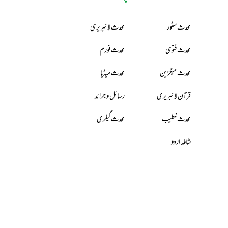
محدث سٹور
محدث لائبریری
محدث فتویٰ
محدث فورم
محدث میگزین
محدث میڈیا
قرآن لائبریری
رسائل و جرائد
محدث خطیب
محدث گیلری
شاملہ اردو