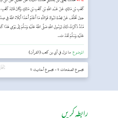
كَعْبِ بْنِ مَالِكٍ عَنْ عَبْدِ اللَّهِ بْنِ كَعْبِ بْنِ مَالِكٍ وَكَانَ قَائِدَ كَعْبِ 
حِينَ تَخَلَّفَ عَنْ قِصَّةِ تَبُوكَ فَوَاللَّهِ مَا أَعْلَمُ أَحَدًا أَبْلَاهُ اللَّهُ فِي صِ
مُنْذُ ذَكَرْتُ ذَلِكَ لِرَسُولِ اللَّهِ صَلَّى اللَّهُ عَلَيْهِ وَسَلَّمَ إِلَى يَوْمِي هَذَا كَذِبً
عَلَيْهِ وَسَلَّمَ لَقَدْ ت...
الموضوع:
ما نزل في أبي بن كعب (القرآن)
مجموع الصفحات: 1 -
مجموع أحاديث: 1
رابطہ کریں