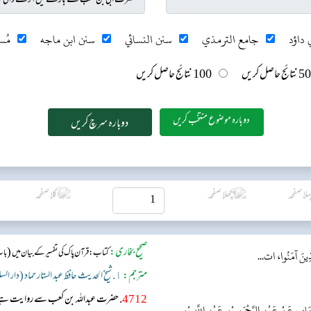
 داؤد
جامع الترمذي
سنن النسائي
سنن ابن ماجه
مُس
50 نتائج حاصل کریں
100 نتائج حاصل کریں
دوبارہ موضوع منتخب کریں
صحیح بخاری:
(
کتاب: قرآن پاک کی تفسیر کے بیان میں
باب
لَّذِينَ آمَنُوا، ات...
مترجم:
١. شیخ الحدیث حافظ عبد الستار حماد (دار السلام)
4712
. حضرت عبداللہ بن کعب سے روایت ہے، جو
ابٍ عَنْ عَبْدِ الرَّحْمَنِ بْنِ عَبْدِ اللَّهِ بْنِ