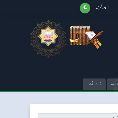
رابطہ کریں
ماجه
مُسند أحمد