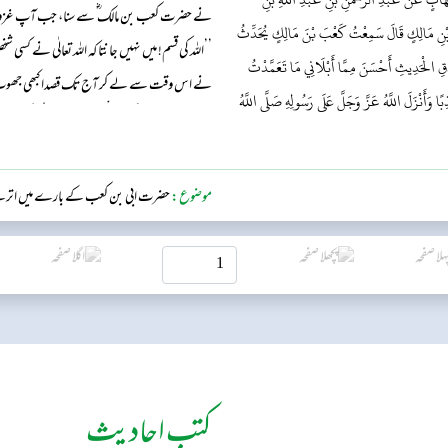
نے حضرت کعب بن مالک ؓ سے سنا، جب آپ غزوہ ت
بْنِ مَالِكٍ قَالَ سَمِعْتُ كَعْبَ بْنَ مَالِكٍ يُحَدِّثُ
’’اللہ کی قسم! میں نہیں جانتا کہ اللہ تعالٰی نے کسی شخص
دْقِ الْحَدِيثِ أَحْسَنَ مِمَّا أَبْلَانِي مَا تَعَمَّدْتُ
نے اس وقت سے لے کر آج تک قصدا کبھی جھوٹ نہیں ب
ا وَأَنْزَلَ اللَّهُ عَزَّ وَجَلَّ عَلَى رَسُولِهِ صَلَّى اللَّهُ
تَّابَ ٱللَّـهُ عَلَى ٱلنَّبِىِّ وَٱلْمُهَـٰجِرِينَ ۔۔۔ وَكُونُوا۟
موضوع:
حضرت ابی بن کعب کے بارے میں اترن
کتب احادیث