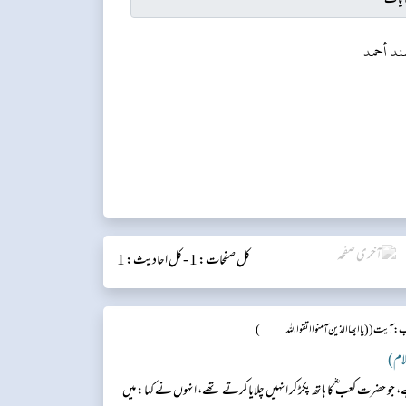
ند أحمد
کل صفحات: 1 -
کل احادیث: 1
: آیت (( یا ایھا الذین آمنوا اتقوا اللہ.... ...)
 حضرت کعب ؓ کا ہاتھ پکڑ کر انہیں چلایا کرتے تھے، انہوں نے کہا: میں