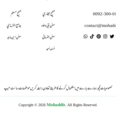
0092-300-0
صحيح البخاري
صحيح مسلم
contact@mohadd
سنن أبي داؤد
جامع الترمذي
سنن النسائي
سنن ابن ماجه
مُسند أحمد
خصوصیات
کچھ ہمارے بارے میں
استعمال کرنے کا طریقہ
تعاون
رابطہ کریں
موضوعات
سائٹ میپ
Mohaddis
Copyright © 2026
. All Rights Reserved.