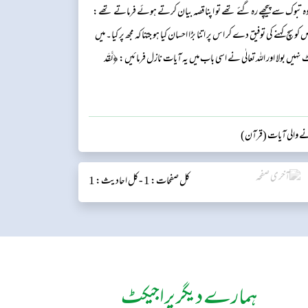
بوک سے پیچھے رہ گئے تھے تو اپنا قصہ بیان کرتے ہوئے فرماتے تھے:
 کو سچ کہنے کی توفیق دے کر اس پر اتنا بڑا احسان کیا ہو جتنا کہ مجھ پر کیا۔ میں
ولا اور اللہ تعالٰی نے اسی باب میں یہ آیات نازل فرمائیں: ﴿لَّقَد
 مَعَ ٱل...
ے والی آیات (قرآن)
کل صفحات: 1 -
کل احادیث: 1
ہمارے دیگر پراجیکٹ