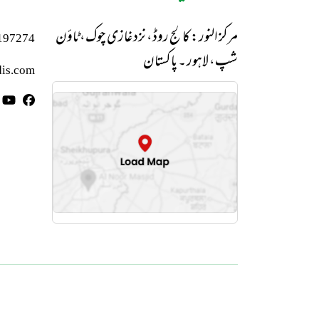
مرکز النور: کالج روڈ، نزد غازی چوک، ٹاؤن
197274
شپ، لاہور ۔ پاکستان
is.com