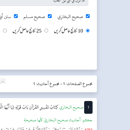
صحيح البخاري
صحيح مسلم
سنن أبي
10 نتائج حاصل کریں
25 نتائج حاصل کریں
مجموع الصفحات: 1 -
مجموع أحاديث: 1
1
‌‌صحيح البخاري
كِتَابُ تَفْسِيرِ القُرْآنِ
بَابُ قَوْلِهِ {يَا أَيُّهَا ا
حکم:
أحاديث صحيح البخاريّ كلّها صحيحة
4712
حَدَّثَنَا يَحْيَى بْنُ بُكَيْرٍ حَدَّثَنَا اللَّيْثُ عَنْ عُقَيْلٍ عَنْ ابْنِ شِهَ