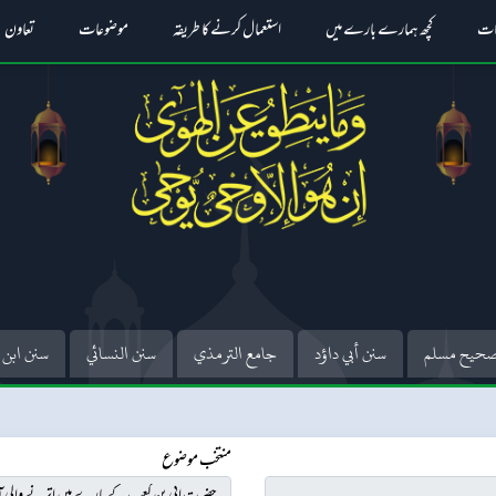
ات
کچھ ہمارے بارے میں
استعمال کرنے کا طریقہ
موضوعات
تعاون
حيح مسلم
سنن أبي داؤد
جامع الترمذي
سنن النسائي
سنن ابن 
منتخب موضوع