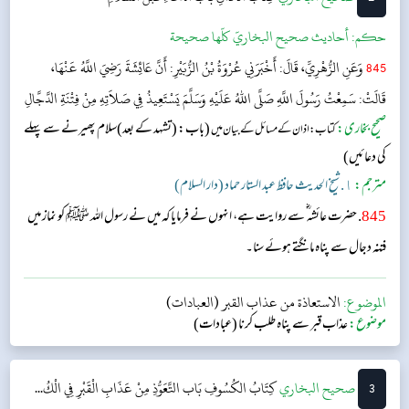
حکم:
أحاديث صحيح البخاريّ كلّها صحيحة
845
وَعَنِ الزُّهْرِيِّ، قَالَ: أَخْبَرَنِي عُرْوَةُ بْنُ الزُّبَيْرِ: أَنَّ عَائِشَةَ رَضِيَ اللَّهُ عَنْهَا،
قَالَتْ: سَمِعْتُ رَسُولَ اللَّهِ صَلَّى اللهُ عَلَيْهِ وَسَلَّمَ يَسْتَعِيذُ فِي صَلاَتِهِ مِنْ فِتْنَةِ الدَّجَّالِ
صحیح بخاری:
(باب: (تشہد کے بعد)سلام پھیرنے سے پہلے
کتاب: اذان کے مسائل کے بیان میں
کی دعائیں)
مترجم:
١. شیخ الحدیث حافظ عبد الستار حماد (دار السلام)
845
. حضرت عائشہ ؓ سے روایت ہے، انہوں نے فرمایا کہ میں نے رسول اللہ ﷺ کو نماز میں
فتنہ دجال سے پناہ مانگتے ہوئے سنا۔
الموضوع:
الاستعاذة من عذاب القبر (العبادات)
موضوع:
عذاب قبر سے پناہ طلب کرنا (عبادات)
3
‌‌صحيح البخاري
کِتَابُ الكُسُوفِ
بَاب التَّعَوُّذِ مِنْ عَذَابِ الْقَبْرِ فِي الْكُ...