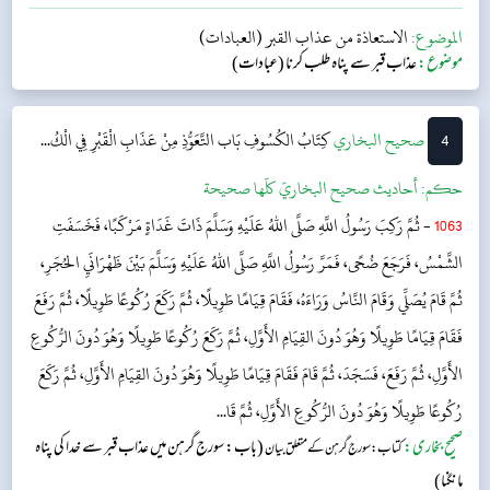
کرتا ہوں۔‘‘...
الموضوع:
الاستعاذة من عذاب القبر (العبادات)
موضوع:
عذاب قبر سے پناہ طلب کرنا (عبادات)
4
‌‌صحيح البخاري
کِتَابُ الكُسُوفِ
بَاب التَّعَوُّذِ مِنْ عَذَابِ الْقَبْرِ فِي الْكُ...
حکم:
أحاديث صحيح البخاريّ كلّها صحيحة
1063
- ثُمَّ رَكِبَ رَسُولُ اللَّهِ صَلَّى اللهُ عَلَيْهِ وَسَلَّمَ ذَاتَ غَدَاةٍ مَرْكَبًا، فَخَسَفَتِ
الشَّمْسُ، فَرَجَعَ ضُحًى، فَمَرَّ رَسُولُ اللَّهِ صَلَّى اللهُ عَلَيْهِ وَسَلَّمَ بَيْنَ ظَهْرَانَيِ الحُجَرِ،
ثُمَّ قَامَ يُصَلِّي وَقَامَ النَّاسُ وَرَاءَهُ، فَقَامَ قِيَامًا طَوِيلًا، ثُمَّ رَكَعَ رُكُوعًا طَوِيلًا، ثُمَّ رَفَعَ
فَقَامَ قِيَامًا طَوِيلًا وَهُوَ دُونَ القِيَامِ الأَوَّلِ، ثُمَّ رَكَعَ رُكُوعًا طَوِيلًا وَهُوَ دُونَ الرُّكُوعِ
الأَوَّلِ، ثُمَّ رَفَعَ، فَسَجَدَ، ثُمَّ قَامَ فَقَامَ قِيَامًا طَوِيلًا وَهُوَ دُونَ القِيَامِ الأَوَّلِ، ثُمَّ رَكَعَ
رُكُوعًا طَوِيلًا وَهُوَ دُونَ الرُّكُوعِ الأَوَّلِ، ثُمَّ قَا...
صحیح بخاری:
(باب: سورج گرہن میں عذاب قبر سے خدا کی پناہ
کتاب: سورج گرہن کے متعلق بیان
مانگنا)