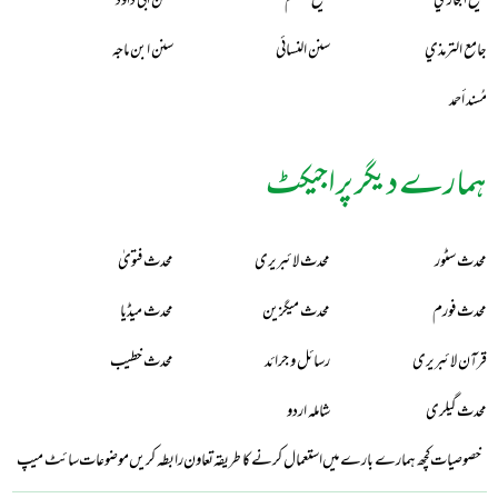
صحيح البخاري
صحيح مسلم
سنن أبي داؤد
جامع الترمذي
سنن النسائي
سنن ابن ماجه
مُسند أحمد
ہمارے دیگر پراجیکٹ
محدث سٹور
محدث لائبریری
محدث فتویٰ
محدث فورم
محدث میگزین
محدث میڈیا
قرآن لائبریری
رسائل و جرائد
محدث خطیب
محدث گیلری
شاملہ اردو
خصوصیات
کچھ ہمارے بارے میں
استعمال کرنے کا طریقہ
تعاون
رابطہ کریں
موضوعات
سائٹ میپ