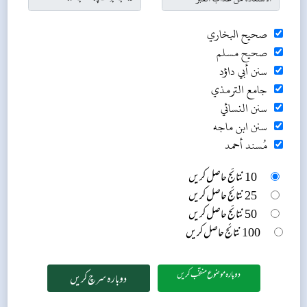
صحيح البخاري
صحيح مسلم
سنن أبي داؤد
جامع الترمذي
سنن النسائي
سنن ابن ماجه
مُسند أحمد
10 نتائج حاصل کریں
25 نتائج حاصل کریں
50 نتائج حاصل کریں
100 نتائج حاصل کریں
دوبارہ موضوع منتخب کریں