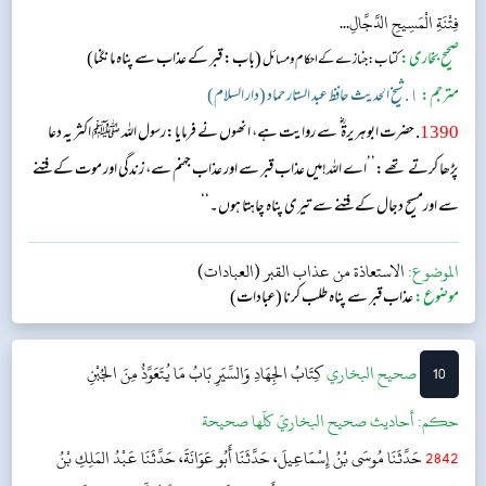
فِتْنَةِ الْمَسِيحِ الدَّجَّالِ...
صحیح بخاری:
(باب: قبر کے عذاب سے پناہ مانگنا)
کتاب: جنازے کے احکام و مسائل
مترجم:
١. شیخ الحدیث حافظ عبد الستار حماد (دار السلام)
1390
. حضرت ابوہریرۃ ؓ سے روایت ہے، انھوں نے فرمایا:رسول اللہ ﷺ اکثر یہ دعا
پڑھا کرتے تھے:’’اے اللہ!میں عذاب قبر سے اور عذاب جہنم سے، زندگی اور موت کے فتنے
سے اورمسیح دجال کے فتنے سے تیری پناہ چاہتا ہوں۔‘‘
الموضوع:
الاستعاذة من عذاب القبر (العبادات)
موضوع:
عذاب قبر سے پناہ طلب کرنا (عبادات)
10
‌‌صحيح البخاري
كِتَابُ الجِهَادِ وَالسِّيَرِ
بَابُ مَا يُتَعَوَّذُ مِنَ الجُبْنِ
حکم:
أحاديث صحيح البخاريّ كلّها صحيحة
2842
حَدَّثَنَا مُوسَى بْنُ إِسْمَاعِيلَ، حَدَّثَنَا أَبُو عَوَانَةَ، حَدَّثَنَا عَبْدُ المَلِكِ بْنُ