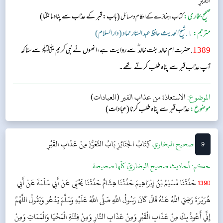
الْقَبْرِ
صحیح بخاری:
(باب: قبر کے عذاب سے پناہ مانگنا)
کتاب: جنازے کے احکام و مسائل
مترجم:
١. شیخ الحدیث حافظ عبد الستار حماد (دار السلام)
1389
. حضرت ام خالد بنت خالد ؓ سے روایت ہے،انھوں نےنبی کریم ﷺ سے سنا کہ
آپ عذاب قبر سے پناہ طلب کرتے تھے۔
الموضوع:
الاستعاذة من عذاب القبر (العبادات)
موضوع:
عذاب قبر سے پناہ طلب کرنا (عبادات)
9
‌‌صحيح البخاري
كِتَابُ الجَنَائِزِ
بَابُ التَّعَوُّذِ مِنْ عَذَابِ القَبْرِ
حکم:
أحاديث صحيح البخاريّ كلّها صحيحة
1390
حَدَّثَنَا مُسْلِمُ بْنُ إِبْرَاهِيمَ حَدَّثَنَا هِشَامٌ حَدَّثَنَا يَحْيَى عَنْ أَبِي سَلَمَةَ عَنْ أَبِي
هُرَيْرَةَ رَضِيَ اللَّهُ عَنْهُ قَالَ كَانَ رَسُولُ اللَّهِ صَلَّى اللَّهُ عَلَيْهِ وَسَلَّمَ يَدْعُو وَيَقُولُ اللَّهُمَّ
إِنِّي أَعُوذُ بِكَ مِنْ عَذَابِ الْقَبْرِ وَمِنْ عَذَابِ النَّارِ وَمِنْ فِتْنَةِ الْمَحْيَا وَالْمَمَاتِ وَمِنْ