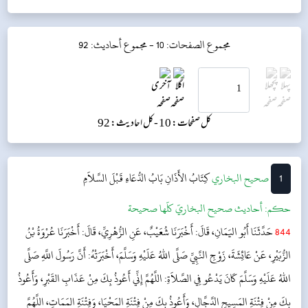
مجموع الصفحات: 10 -
مجموع أحاديث: 92
کل صفحات: 10 -
کل احادیث: 92
1
‌‌صحيح البخاري
كِتَابُ الأَذَانِ
بَابُ الدُّعَاءِ قَبْلَ السَّلاَمِ
حکم:
أحاديث صحيح البخاريّ كلّها صحيحة
844
حَدَّثَنَا أَبُو اليَمَانِ، قَالَ: أَخْبَرَنَا شُعَيْبٌ، عَنِ الزُّهْرِيِّ، قَالَ: أَخْبَرَنَا عُرْوَةُ بْنُ
الزُّبَيْرِ، عَنْ عَائِشَةَ، زَوْجِ النَّبِيِّ صَلَّى اللهُ عَلَيْهِ وَسَلَّمَ، أَخْبَرَتْهُ: أَنَّ رَسُولَ اللَّهِ صَلَّى
اللهُ عَلَيْهِ وَسَلَّمَ كَانَ يَدْعُو فِي الصَّلاَةِ: اللَّهُمَّ إِنِّي أَعُوذُ بِكَ مِنْ عَذَابِ القَبْرِ، وَأَعُوذُ
بِكَ مِنْ فِتْنَةِ المَسِيحِ الدَّجَّالِ، وَأَعُوذُ بِكَ مِنْ فِتْنَةِ المَحْيَا، وَفِتْنَةِ المَمَاتِ، اللَّهُمَّ