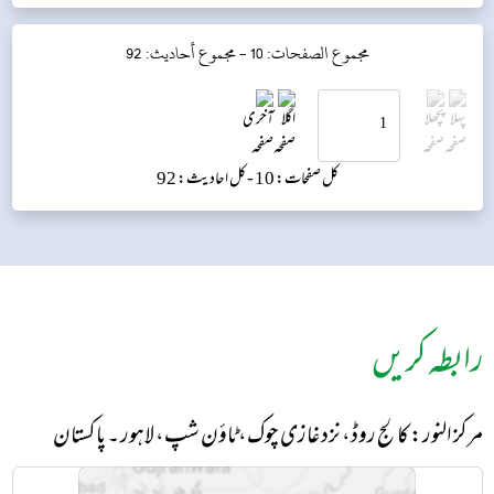
حدیث (ان کے بیٹے) مصعب بن سعد سے بیان کی تو انھوں نے بھی اس...
مجموع الصفحات: 10 -
مجموع أحاديث: 92
کل صفحات: 10 -
کل احادیث: 92
رابطہ کریں
مرکز النور: کالج روڈ، نزد غازی چوک، ٹاؤن شپ، لاہور ۔ پاکستان