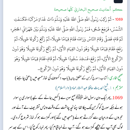
حکم:
أحاديث صحيح البخاريّ كلّها صحيحة
1069
- ثُمَّ رَكِبَ رَسُولُ اللَّهِ صَلَّى اللهُ عَلَيْهِ وَسَلَّمَ ذَاتَ غَدَاةٍ مَرْكَبًا، فَكَسَفَتِ
الشَّمْسُ، فَرَجَعَ ضُحًى، فَمَرَّ رَسُولُ اللَّهِ صَلَّى اللهُ عَلَيْهِ وَسَلَّمَ بَيْنَ ظَهْرَانَيِ الحُجَرِ،
ثُمَّ قَامَ، فَصَلَّى وَقَامَ النَّاسُ وَرَاءَهُ، فَقَامَ قِيَامًا طَوِيلًا، ثُمَّ رَكَعَ رُكُوعًا طَوِيلًا، ثُمَّ
رَفَعَ، فَقَامَ قِيَامًا طَوِيلًا وَهُوَ دُونَ القِيَامِ الأَوَّلِ، ثُمَّ رَكَعَ رُكُوعًا طَوِيلًا وَهُوَ دُونَ
الرُّكُوعِ الأَوَّلِ، ثُمَّ رَفَعَ، فَسَجَدَ سُجُودًا طَوِيلًا، ثُمَّ قَامَ، فَقَامَ قِيَامًا طَوِيلًا وَهُوَ
دُونَ القِيَامِ الأَوَّلِ، ثُمَّ رَكَعَ رُكُوعًا طَوِيلًا وَهُوَ دُونَ الرُّكُوعِ...
صحیح بخاری:
(باب: کسوف کی نماز مسجد میں پڑھنی چاہئے)
کتاب: سورج گرہن کے متعلق بیان
مترجم:
١. شیخ الحدیث حافظ عبد الستار حماد (دار السلام)
1069
. پھر ایک دن رسول اللہ ﷺ صبح سویرے (کہیں جانے کے لیے) سواری پر سوار
ہوئے جبکہ سورج کو گرہن لگ چکا تھا، چنانچہ چاشت کے وقت واپس تشریف لے آئے اور
حجروں کے درمیان سے گزرتے ہوئے (مسجد میں گئے) اور کھڑے ہو کر نماز شروع کر دی۔
لوگ بھی آپ کے پیچھے کھڑے ہو گئے، آپ نے لمبا قیام کیا، پھر لمبا رکوع کیا، اس کے بعد سر