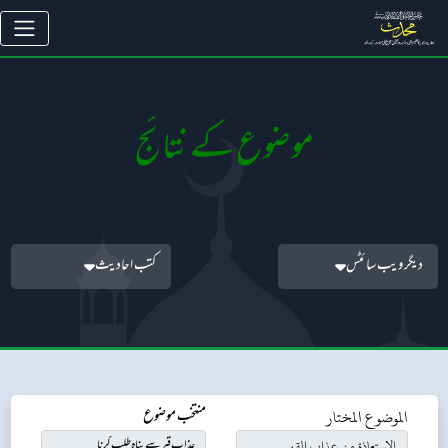
موضوع کے نتائج
دیگر ویب سائٹس
کتب احادیث
الموضوع المختار
منتخب موضوع