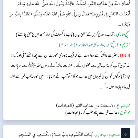
أَعَاذَكِ اللَّهُ مِنْ عَذَابِ القَبْرِ، فَسَأَلَتْ عَائِشَةُ رَسُولَ اللَّهِ صَلَّى اللهُ عَلَيْهِ وَسَلَّمَ:
أَيُعَذَّبُ النَّاسُ فِي قُبُورِهِمْ؟ فَقَالَ رَسُولُ اللَّهِ صَلَّى اللهُ عَلَيْهِ وَسَلَّمَ: «عَائِذًا بِاللَّهِ مِنْ
ذَلِكَ» ...
صحیح بخاری:
(باب: کسوف کی نماز مسجد میں پڑھنی چاہئے)
کتاب: سورج گرہن کے متعلق بیان
مترجم:
١. شیخ الحدیث حافظ عبد الستار حماد (دار السلام)
1068
. حضرت عائشہ‬ ؓ س‬ے روایت ہے کہ ایک یہودی عورت ان سے کچھ مانگنے آئی اور کہا:
اللہ تعالیٰ آپ کو عذاب قبر سے محفوظ رکھے۔ حضرت عائشہ‬ ؓ ن‬ے رسول اللہ ﷺ سے دریافت
کیا: آیا لوگوں کو ان کی قبروں میں عذاب ہو گا؟ تو آپ نے فرمایا: ’’میں خود عذاب قبر سے اللہ
کی پناہ چاہتا ہوں۔‘‘...
الموضوع:
الاستعاذة من عذاب القبر (العبادات)
موضوع:
عذاب قبر سے پناہ طلب کرنا (عبادات)
6
‌‌صحيح البخاري
کِتَابُ الكُسُوفِ
بَابُ صَلاَةِ الكُسُوفِ فِي المَسْجِدِ