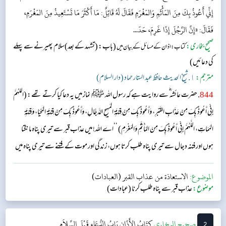
إِنِّي أَعُوذُ بِكَ مِنَ المَأْثَمِ وَالمَغْرَمِ فَقَالَ لَهُ قَائِلٌ: مَا أَكْثَرَ مَا تَسْتَعِيذُ مِنَ المَغْرَمِ،
فَقَالَ: «إِنَّ الرَّجُلَ إِذَا غَرِمَ، حَدّ...
صحیح بخاری:
(باب: (تشہد کے بعد)سلام پھیرنے سے پہلے
کتاب: اذان کے مسائل کے بیان میں
کی دعائیں)
مترجم:
١. شیخ الحدیث حافظ عبد الستار حماد (دار السلام)
844
. حضرت عائشہ‬ ؓ س‬ے روایت ہے کہ رسول اللہ ﷺ نماز میں یہ دعا کیا کرتے تھے: (اللَّهُمَّ
إِنِّي أَعُوذُ بِكَ مِنْ عَذَابِ القَبْرِ، وَأَعُوذُ بِكَ مِنْ فِتْنَةِ المَسِيحِ الدَّجَّالِ، وَأَعُوذُ بِكَ مِنْ فِتْنَةِ المَحْيَا، وَفِتْنَةِ
المَمَاتِ، اللَّهُمَّ إِنِّي أَعُوذُ بِكَ مِنَ المَأْثَمِ وَالمَغْرَمِ) ’’اے اللہ! میں عذاب قبر سے تیری پناہ مانگتا
ہوں اور فتنہ دجال سے تیری پناہ طلب کرتا ہوں، زندگی اور موت کے فتنے سے تیری پناہ میں
آتا ہوں۔ اے اللہ! میں گناہ اور قرض سے تیری پناہ کا طالب ہوں۔‘‘ آپ سے کسی نے ...
الموضوع:
الاستعاذة من عذاب القبر (العبادات)
موضوع:
عذاب قبر سے پناہ طلب کرنا (عبادات)
2
‌‌صحيح البخاري
كِتَابُ الأَذَانِ
بَابُ الدُّعَاءِ قَبْلَ السَّلاَمِ