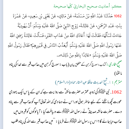
حکم:
أحاديث صحيح البخاريّ كلّها صحيحة
1062
حَدَّثَنَا عَبْدُ اللَّهِ بْنُ مَسْلَمَةَ، عَنْ مَالِكٍ، عَنْ يَحْيَى بْنِ سَعِيدٍ، عَنْ عَمْرَةَ
بِنْتِ عَبْدِ الرَّحْمَنِ، عَنْ عَائِشَةَ، زَوْجِ النَّبِيِّ صَلَّى اللهُ عَلَيْهِ وَسَلَّمَ: أَنَّ يَهُودِيَّةً
جَاءَتْ تَسْأَلُهَا، فَقَالَتْ لَهَا: أَعَاذَكِ اللَّهُ مِنْ عَذَابِ القَبْرِ، فَسَأَلَتْ عَائِشَةُ رَضِيَ اللَّهُ
عَنْهَا رَسُولَ اللَّهِ صَلَّى اللهُ عَلَيْهِ وَسَلَّمَ: أَيُعَذَّبُ النَّاسُ فِي قُبُورِهِمْ؟ فَقَالَ رَسُولُ اللَّهِ
صَلَّى اللهُ عَلَيْهِ وَسَلَّمَ: «عَائِذًا بِاللَّهِ مِنْ ذَلِكَ»،...
صحیح بخاری:
(باب: سورج گرہن میں عذاب قبر سے خدا کی پناہ
کتاب: سورج گرہن کے متعلق بیان
مانگنا)
مترجم:
١. شیخ الحدیث حافظ عبد الستار حماد (دار السلام)
1062
. نبی ﷺ کی زوجہ محترمہ حضرت عائشہ‬ ؓ س‬ے روایت ہے کہ ان کے پاس ایک یہودی
عورت کچھ مانگنے کے لیے حاضر ہوئی اور اس نے دعا دی کہ اللہ تعالیٰ آپ کو عذاب قبر سے پناہ
دے۔ حضرت عائشہ صدیقہ‬ ؓ ن‬ے رسول اللہ ﷺ سے دریافت کیا: آیا لوگوں کو قبروں میں
عذاب دیا جائے گا؟ اس پر رسول اللہ ﷺ نے فرمایا: ’’میں عذاب قبر سے اللہ کی پناہ طلب