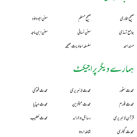
صحیح بخاری
صحیح مسلم
سنن ابو داؤد
جامع ترمذی
سنن نسائی
سنن ابن ماجہ
مسند احمد
سلسلہ احادیث صحیحہ
ہمارے دیگر پراجیکٹ
محدث سٹور
محدث لائبریری
محدث فتویٰ
محدث فورم
محدث میگزین
محدث میڈیا
قرآن لائبریری
رسائل و جرائد
محدث خطیب
محدث گیلری
شاملہ اردو