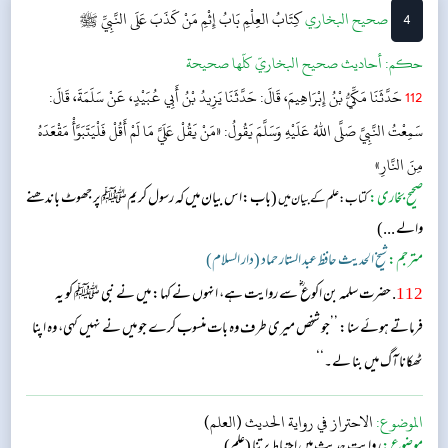
4
‌‌صحيح البخاري
كِتَابُ العِلْمِ
بَابُ إِثْمِ مَنْ كَذَبَ عَلَى النَّبِيِّ ﷺ
حکم:
أحاديث صحيح البخاريّ كلّها صحيحة
112
حَدَّثَنَا مَكِّيُّ بْنُ إِبْرَاهِيمَ، قَالَ: حَدَّثَنَا يَزِيدُ بْنُ أَبِي عُبَيْدٍ، عَنْ سَلَمَةَ، قَالَ:
سَمِعْتُ النَّبِيَّ صَلَّى اللهُ عَلَيْهِ وَسَلَّمَ يَقُولُ: «مَنْ يَقُلْ عَلَيَّ مَا لَمْ أَقُلْ فَلْيَتَبَوَّأْ مَقْعَدَهُ
مِنَ النَّارِ»
صحیح بخاری:
(باب:اس بیان میں کہ رسول کریمﷺپر جھوٹ باندھنے
کتاب: علم کے بیان میں
والے ...)
مترجم:
شیخ الحدیث حافظ عبد الستار حماد (دار السلام)
112
. حضرت سلمہ بن اکوع ؓ سے روایت ہے، انہوں نے کہا: میں نے نبی ﷺ کو یہ
فرماتے ہوئے سنا: ’’جو شخص میری طرف وہ بات منسوب کرے جو میں نے نہیں کہی، وہ اپنا
ٹھکانا آگ میں بنا لے۔‘‘
الموضوع:
الاحتراز في رواية الحديث (العلم)
موضوع:
روایت حدیث میں احتیاط برتنا (علم)