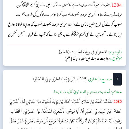
1304
. حضرت مغیرہ ؓ سے روایت ہے،انھوں نے کہا:میں نے نبی کریم ﷺ کو یہ
فرماتے ہوئے سنا:’’میری طرف جھوٹ منسوب کرنا دوسرے لوگوں کی طرف جھوٹ
منسوب کرنے کی طرح نہیں۔ جس نے دانستہ میری طرف جھوٹ منسوب کیا وہ اپنا ٹھکانا دوزخ
میں بنالے۔‘‘ اور میں نے نبی کریم ﷺ سے یہ بھی سنا ہے کہ آپ نے فرمایا:’’جس شخص پر
نوحہ کیاجاتاہے اسے اس نوحے کیوجہ سے عذاب دیاجاتا ہے۔‘‘...
الموضوع:
الاحتراز في رواية الحديث (العلم)
موضوع:
روایت حدیث میں احتیاط برتنا (علم)
7
‌‌صحيح البخاري
كِتَابُ البُيُوعِ
بَابُ الخُرُوجِ فِي التِّجَارَةِ
حکم:
أحاديث صحيح البخاريّ كلّها صحيحة
2080
حَدَّثَنَا مُحَمَّدُ بْنُ سَلَامٍ أَخْبَرَنَا مَخْلَدُ بْنُ يَزِيدَ أَخْبَرَنَا ابْنُ جُرَيْجٍ قَالَ أَخْبَرَنِي
عَطَاءٌ عَنْ عُبَيْدِ بْنِ عُمَيْرٍ أَنَّ أَبَا مُوسَى الْأَشْعَرِيَّ اسْتَأْذَنَ عَلَى عُمَرَ بْنِ الْخَطَّابِ
رَضِيَ اللَّهُ عَنْهُ فَلَمْ يُؤْذَنْ لَهُ وَكَأَنَّهُ كَانَ مَشْغُولًا فَرَجَعَ أَبُو مُوسَى فَفَرَغَ عُمَرُ فَقَالَ