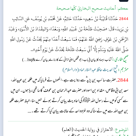
حکم:
أحاديث صحيح البخاريّ كلّها صحيحة
2844
حَدَّثَنَا قُتَيْبَةُ بْنُ سَعِيدٍ، حَدَّثَنَا حَاتِمٌ، عَنْ مُحَمَّدِ بْنِ يُوسُفَ، عَنِ السَّائِبِ
بْنِ يَزِيدَ، قَالَ: «صَحِبْتُ طَلْحَةَ بْنَ عُبَيْدِ اللَّهِ، وَسَعْدًا، وَالمِقْدَادَ بْنَ الأَسْوَدِ، وَعَبْدَ
الرَّحْمَنِ بْنَ عَوْفٍ رَضِيَ اللَّهُ عَنْهُمْ، فَمَا سَمِعْتُ أَحَدًا مِنْهُمْ يُحَدِّثُ عَنْ رَسُولِ اللَّهِ
صَلَّى اللهُ عَلَيْهِ وَسَلَّمَ إِلَّا أَنِّي سَمِعْتُ طَلْحَةَ يُحَدِّثُ عَنْ يَوْمِ أُحُدٍ»...
صحیح بخاری:
(
کتاب: جہاد کا بیان
باب : جو شخص اپنی لڑائی کے کارنامے بیان کرے&lsq...)
مترجم:
شیخ الحدیث حافظ عبد الستار حماد (دار السلام)
2844
. حضرت سائب بن یزید ؓسے روایت ہے، انھوں نے فرمایا کہ میں طلحہ بن عبیداللہ،
سعد بن ابی وقاص، مقداد بن اسود اور حضرت عبدالرحمان بن عوف ؓ کاساتھی رہا ہوں۔ ان میں
سے کسی کو میں نے رسول اللہ ﷺ کی احادیث بیان کرتے ہوئے نہیں سنا، البتہ حضرت طلحہ
بن عبیداللہ سے میں نےسنا کہ وہ غزوہ احد کے حالات بیان کیا کرتے تھے۔...
الموضوع:
الاحتراز في رواية الحديث (العلم)