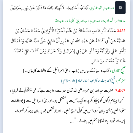
10
‌‌صحيح البخاري
كِتَابُ أَحَادِيثِ الأَنْبِيَاءِ
بَابُ مَا ذُكِرَ عَنْ بَنِي إِسْرَائِيلَ
حکم:
أحاديث صحيح البخاريّ كلّها صحيحة
3483
حَدَّثَنَا أَبُو عَاصِمٍ الضَّحَّاكُ بْنُ مَخْلَدٍ أَخْبَرَنَا الْأَوْزَاعِيُّ حَدَّثَنَا حَسَّانُ بْنُ
عَطِيَّةَ عَنْ أَبِي كَبْشَةَ عَنْ عَبْدِ اللَّهِ بْنِ عَمْرٍو أَنَّ النَّبِيَّ صَلَّى اللَّهُ عَلَيْهِ وَسَلَّمَ قَالَ
بَلِّغُوا عَنِّي وَلَوْ آيَةً وَحَدِّثُوا عَنْ بَنِي إِسْرَائِيلَ وَلَا حَرَجَ وَمَنْ كَذَبَ عَلَيَّ مُتَعَمِّدًا
فَلْيَتَبَوَّأْ مَقْعَدَهُ مِنْ النَّارِ...
صحیح بخاری:
(باب : بنی اسرائیل کے واقعات کا بیان ۔)
کتاب: انبیاء ؑ کے بیان میں
مترجم:
شیخ الحدیث حافظ عبد الستار حماد (دار السلام)
3483
. حضرت عبد اللہ بن عمرو رضی اللہ تعالیٰ عنہ سے روایت ہے کہ نبی ﷺ نے فرمایا:
’’میرا پیغام لوگوں کو پہنچاؤ اگرچہ وہ ایک آیت پر مشتمل ہو۔ اور بنی اسرائیل سے (جو واقعات
سنو، انھیں)بھی بیان کرو، اس میں کوئی حرج نہیں۔ اور جو شخص مجھ پر جان بوجھ کر جھوٹ
باندھے تو وہ اپنا ٹھکانا جہنم میں بنالے۔‘‘...