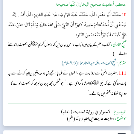
حکم:
أحاديث صحيح البخاريّ كلّها صحيحة
111
حَدَّثَنَا أَبُو مَعْمَرٍ، قَالَ: حَدَّثَنَا عَبْدُ الوَارِثِ، عَنْ عَبْدِ العَزِيزِ، قَالَ أَنَسٌ: إِنَّهُ
لَيَمْنَعُنِي أَنْ أُحَدِّثَكُمْ حَدِيثًا كَثِيرًا أَنَّ النَّبِيَّ صَلَّى اللهُ عَلَيْهِ وَسَلَّمَ قَالَ: «مَنْ تَعَمَّدَ
عَلَيَّ كَذِبًا، فَلْيَتَبَوَّأْ مَقْعَدَهُ مِنَ النَّارِ»
صحیح بخاری:
(باب:اس بیان میں کہ رسول کریمﷺپر جھوٹ باندھنے
کتاب: علم کے بیان میں
والے ...)
مترجم:
شیخ الحدیث حافظ عبد الستار حماد (دار السلام)
111
. حضرت انس ؓ سے روایت ہے، انہوں نے فرمایا: مجھے زیادہ حدیثیں بیان کرنے سے یہ
بات روکتی ہے کہ نبی ﷺ کا ارشاد گرامی ہے: ’’جو شخص مجھ پر جان بوجھ کر جھوٹ بولے گا
وہ اپنا ٹھکانہ جہنم میں بنا لے۔‘‘
الموضوع:
الاحتراز في رواية الحديث (العلم)
موضوع:
روایت حدیث میں احتیاط برتنا (علم)