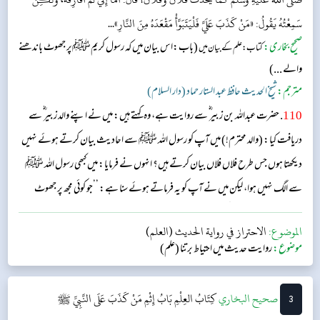
سَمِعْتُهُ يَقُولُ: «مَنْ كَذَبَ عَلَيَّ فَلْيَتَبَوَّأْ مَقْعَدَهُ مِنَ النَّارِ»...
صحیح بخاری:
(باب:اس بیان میں کہ رسول کریمﷺپر جھوٹ باندھنے
کتاب: علم کے بیان میں
والے ...)
مترجم:
شیخ الحدیث حافظ عبد الستار حماد (دار السلام)
110
. حضرت عبداللہ بن زبیر ؓ سے روایت ہے، وہ کہتے ہیں: میں نے اپنے والد زبیر ؓ سے
دریافت کیا: (والد محترم!) میں آپ کو رسول اللہ ﷺ سے احادیث بیان کرتے ہوئے نہیں
دیکھتا ہوں جس طرح فلاں فلاں بیان کرتے ہیں؟ انہوں نے فرمایا: میں کبھی رسول اللہ ﷺ
سے الگ نہیں ہوا، لیکن میں نے آپ کو یہ فرماتے ہوئے سنا ہے: ’’جو کوئی مجھ پر جھوٹ
باندھے گا، وہ اپنا ٹھکانا آگ میں بنا لے۔‘‘...
الموضوع:
الاحتراز في رواية الحديث (العلم)
موضوع:
روایت حدیث میں احتیاط برتنا (علم)
3
‌‌صحيح البخاري
كِتَابُ العِلْمِ
بَابُ إِثْمِ مَنْ كَذَبَ عَلَى النَّبِيِّ ﷺ