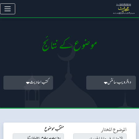
موضوع کے نتائج
دیگر ویب سائٹس
کتب احادیث
الموضوع المختار
منتخب موضوع