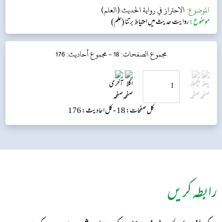
الموضوع:
الاحتراز في رواية الحديث (العلم)
موضوع:
روایت حدیث میں احتیاط برتنا (علم)
مجموع الصفحات: 18 -
مجموع أحاديث: 176
کل صفحات: 18 -
کل احادیث: 176
رابطہ کریں