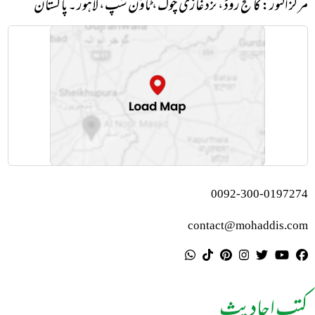
مرکز النور: کالج روڈ، نزد غازی چوک، ٹاؤن شپ، لاہور ۔ پاکستان
0092-300-0197274
contact@mohaddis.com
کتب احادیث