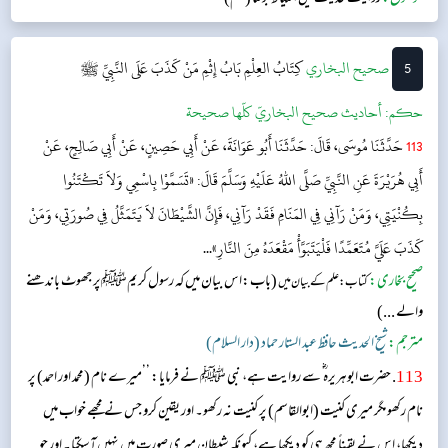
5
‌‌صحيح البخاري
كِتَابُ العِلْمِ
بَابُ إِثْمِ مَنْ كَذَبَ عَلَى النَّبِيِّ ﷺ
حکم:
أحاديث صحيح البخاريّ كلّها صحيحة
113
حَدَّثَنَا مُوسَى، قَالَ: حَدَّثَنَا أَبُو عَوَانَةَ، عَنْ أَبِي حَصِينٍ، عَنْ أَبِي صَالِحٍ، عَنْ
أَبِي هُرَيْرَةَ عَنِ النَّبِيِّ صَلَّى اللهُ عَلَيْهِ وَسَلَّمَ قَالَ: «تَسَمَّوْا بِاسْمِي وَلاَ تَكْتَنُوا
بِكُنْيَتِي، وَمَنْ رَآنِي فِي المَنَامِ فَقَدْ رَآنِي، فَإِنَّ الشَّيْطَانَ لاَ يَتَمَثَّلُ فِي صُورَتِي، وَمَنْ
كَذَبَ عَلَيَّ مُتَعَمِّدًا فَلْيَتَبَوَّأْ مَقْعَدَهُ مِنَ النَّارِ»...
صحیح بخاری:
(باب:اس بیان میں کہ رسول کریمﷺپر جھوٹ باندھنے
کتاب: علم کے بیان میں
والے ...)
مترجم:
شیخ الحدیث حافظ عبد الستار حماد (دار السلام)
113
. حضرت ابوہریرہ ؓ سے روایت ہے، نبی ﷺ نے فرمایا: ’’میرے نام (محمد اور احمد) پر
نام رکھو مگر میری کنیت (ابوالقاسم) پر کنیت نہ رکھو۔ اور یقین کرو جس نے مجھے خواب میں
دیکھا، اس نے یقیناً مجھ ہی کو دیکھا ہے، کیونکہ شیطان میری صورت میں نہیں آ سکتا۔ اور جو