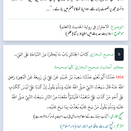
دانستہ مجھ پر جھوٹ باندھے، وہ اپنا ٹھکانا جہنم میں بنا لے۔‘‘...
الموضوع:
الاحتراز في رواية الحديث (العلم)
موضوع:
روایت حدیث میں احتیاط برتنا (علم)
6
‌‌صحيح البخاري
كِتَابُ الجَنَائِزِ
بَابُ مَا يُكْرَهُ مِنَ النِّيَاحَةِ عَلَى المَيِّ...
حکم:
أحاديث صحيح البخاريّ كلّها صحيحة
1304
حَدَّثَنَا أَبُو نُعَيْمٍ حَدَّثَنَا سَعِيدُ بْنُ عُبَيْدٍ عَنْ عَلِيِّ بْنِ رَبِيعَةَ عَنْ الْمُغِيرَةِ رَضِيَ
اللَّهُ عَنْهُ قَالَ سَمِعْتُ النَّبِيَّ صَلَّى اللَّهُ عَلَيْهِ وَسَلَّمَ يَقُولُ إِنَّ كَذِبًا عَلَيَّ لَيْسَ كَكَذِبٍ
عَلَى أَحَدٍ مَنْ كَذَبَ عَلَيَّ مُتَعَمِّدًا فَلْيَتَبَوَّأْ مَقْعَدَهُ مِنْ النَّارِ سَمِعْتُ النَّبِيَّ صَلَّى اللَّهُ
عَلَيْهِ وَسَلَّمَ يَقُولُ مَنْ نِيحَ عَلَيْهِ يُعَذَّبُ بِمَا نِيحَ عَلَيْهِ...
صحیح بخاری:
(
)
کتاب: جنازے کے احکام و مسائل
باب: میت پر نوحہ کرنا مکروہ ہے
مترجم:
شیخ الحدیث حافظ عبد الستار حماد (دار السلام)