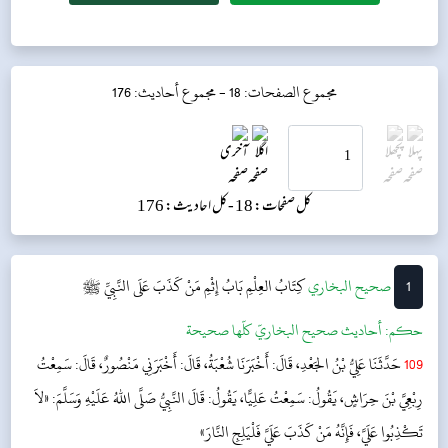
مجموع الصفحات: 18 -
مجموع أحاديث: 176
کل صفحات: 18 -
کل احادیث: 176
1
‌‌صحيح البخاري
كِتَابُ العِلْمِ
بَابُ إِثْمِ مَنْ كَذَبَ عَلَى النَّبِيِّ ﷺ
حکم:
أحاديث صحيح البخاريّ كلّها صحيحة
109
حَدَّثَنَا عَلِيُّ بْنُ الجَعْدِ، قَالَ: أَخْبَرَنَا شُعْبَةُ، قَالَ: أَخْبَرَنِي مَنْصُورٌ، قَالَ: سَمِعْتُ
رِبْعِيَّ بْنَ حِرَاشٍ، يَقُولُ: سَمِعْتُ عَلِيًّا، يَقُولُ: قَالَ النَّبِيُّ صَلَّى اللهُ عَلَيْهِ وَسَلَّمَ: «لاَ
تَكْذِبُوا عَلَيَّ، فَإِنَّهُ مَنْ كَذَبَ عَلَيَّ فَلْيَلِجِ النَّارَ»