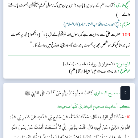
صحیح بخاری:
(باب:اس بیان میں کہ رسول کریمﷺپر جھوٹ باندھنے
کتاب: علم کے بیان میں
والے ...)
مترجم:
شیخ الحدیث حافظ عبد الستار حماد (دار السلام)
109
. حضرت علی ؓ سے روایت ہے کہ رسول اللہ ﷺ نے فرمایا: ’’(دیکھو!) مجھ پر جھوٹ
نہ باندھنا کیونکہ جو شخص مجھ پر جھوٹ باندھے گا، وہ یقینا دوزخ میں جائے گا۔‘‘
الموضوع:
الاحتراز في رواية الحديث (العلم)
موضوع:
روایت حدیث میں احتیاط برتنا (علم)
2
‌‌صحيح البخاري
كِتَابُ العِلْمِ
بَابُ إِثْمِ مَنْ كَذَبَ عَلَى النَّبِيِّ ﷺ
حکم:
أحاديث صحيح البخاريّ كلّها صحيحة
110
حَدَّثَنَا أَبُو الوَلِيدِ، قَالَ: حَدَّثَنَا شُعْبَةُ، عَنْ جَامِعِ بْنِ شَدَّادٍ، عَنْ عَامِرِ بْنِ عَبْدِ
اللَّهِ بْنِ الزُّبَيْرِ، عَنْ أَبِيهِ، قَالَ: قُلْتُ لِلزُّبَيْرِ: إِنِّي لاَ أَسْمَعُكَ تُحَدِّثُ عَنْ رَسُولِ اللَّهِ
صَلَّى اللهُ عَلَيْهِ وَسَلَّمَ كَمَا يُحَدِّثُ فُلاَنٌ وَفُلاَنٌ؟ قَالَ: أَمَا إِنِّي لَمْ أُفَارِقْهُ، وَلَكِنْ