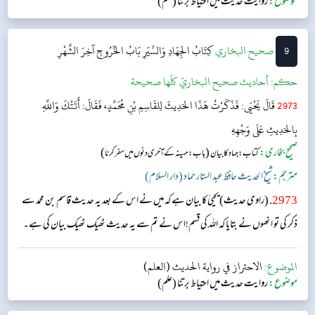
موضوع:
روایت حدیث میں احتیاط برتنا (علم)
9
‌‌صحيح البخاري
كِتَابُ الجِهَادِ وَالسِّيَرِ
بَابُ الخُرُوجِ آخِرَ الشَّهْرِ
حکم:
أحاديث صحيح البخاريّ كلّها صحيحة
2973
قَالَ يَحْيَى: فَذَكَرْتُ هَذَا الحَدِيثَ لِلقَاسِمِ بْنِ مُحَمَّدٍ، فَقَالَ: أَتَتْكَ وَاللَّهِ
بِالحَدِيثِ عَلَى وَجْهِهِ
صحیح بخاری:
(
)
کتاب: جہاد کا بیان
باب : مہینہ کے آخری دنوں میں سفر کرنا
مترجم:
شیخ الحدیث حافظ عبد الستار حماد (دار السلام)
2973
. (راوی حدیث)یحییٰ کا بیان ہے کہ میں نے اس کے بعد یہ حدیث قاسم بن محمد سے
ذکر کی تو انھوں نے بتایا کہ اللہ کی قسم!اس نے تم سے یہ حدیث ٹھیک ٹھیک بیان کی ہے۔
الموضوع:
الاحتراز في رواية الحديث (العلم)
موضوع:
روایت حدیث میں احتیاط برتنا (علم)