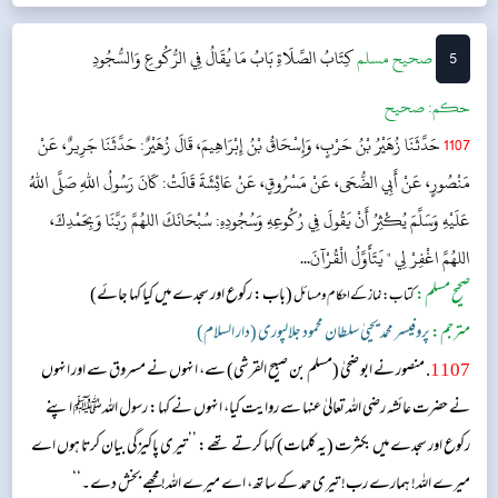
5
‌صحيح مسلم
كِتَابُ الصَّلَاةِ
بَابُ مَا يُقَالُ فِي الرُّكُوعِ وَالسُّجُودِ
حکم:
صحیح
1107
حَدَّثَنَا زُهَيْرُ بْنُ حَرْبٍ، وَإِسْحَاقُ بْنُ إِبْرَاهِيمَ، قَالَ زُهَيْرٌ: حَدَّثَنَا جَرِيرٌ، عَنْ
مَنْصُورٍ، عَنْ أَبِي الضُّحَى، عَنْ مَسْرُوقٍ، عَنْ عَائِشَةَ قَالَتْ: كَانَ رَسُولُ اللهِ صَلَّى اللهُ
عَلَيْهِ وَسَلَّمَ يُكْثِرُ أَنْ يَقُولَ فِي رُكُوعِهِ وَسُجُودِهِ: سُبْحَانَكَ اللهُمَّ رَبَّنَا وَبِحَمْدِكَ،
اللهُمَّ اغْفِرْ لِي " يَتَأَوَّلُ الْقُرْآنَ...
صحیح مسلم:
(باب: رکوع اور سجدے میں کیا کہا جائے)
کتاب: نماز کے احکام ومسائل
مترجم:
پروفیسر محمد یحییٰ سلطان محمود جلالپوری (دار السلام)
1107
. منصور نے ابو ضحیٰ (مسلم بن صبیح القرشی) سے، انہوں نے مسروق سے اور انہوں
نے حضرت عائشہ‬ رضی اللہ تعالیٰ عنہا س‬ے روایت کیا، انہوں نے کہا: رسول اللہﷺ اپنے
رکوع اور سجدے میں بکثرت (یہ کلمات) کہا کرتے تھے: ’’تیری پاکیزگی بیان کرتا ہوں اے
میرے اللہ! ہمارے رب! تیری حمد کے ساتھ، اے میرے اللہ! مجھے بخش دے۔‘‘