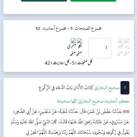
مجموع الصفحات: 5 -
مجموع أحاديث: 42
کل صفحات: 5 -
کل احادیث: 42
1
‌‌صحيح البخاري
كِتَابُ الأَذَانِ
بَابُ الدُّعَاءِ فِي الرُّكُوعِ
حکم:
أحاديث صحيح البخاريّ كلّها صحيحة
806
حَدَّثَنَا حَفْصُ بْنُ عُمَرَ، قَالَ: حَدَّثَنَا شُعْبَةُ، عَنْ مَنْصُورٍ، عَنْ أَبِي الضُّحَى،
عَنْ مَسْرُوقٍ، عَنْ عَائِشَةَ رَضِيَ اللَّهُ عَنْهَا، قَالَتْ: كَانَ النَّبِيُّ صَلَّى اللهُ عَلَيْهِ وَسَلَّمَ
يَقُولُ فِي رُكُوعِهِ وَسُجُودِهِ: سُبْحَانَكَ اللَّهُمَّ رَبَّنَا وَبِحَمْدِكَ اللَّهُمَّ اغْفِرْ لِي