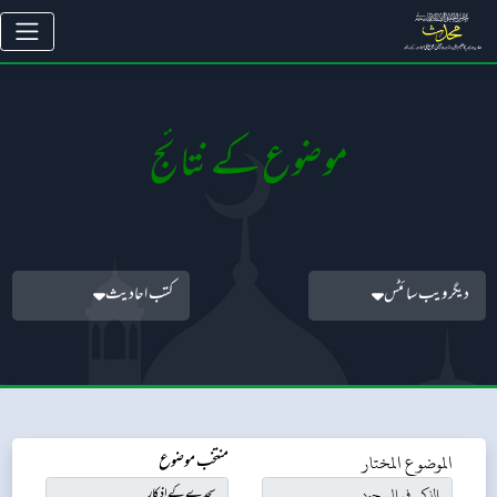
موضوع کے نتائج
دیگر ویب سائٹس
کتب احادیث
الموضوع المختار
منتخب موضوع