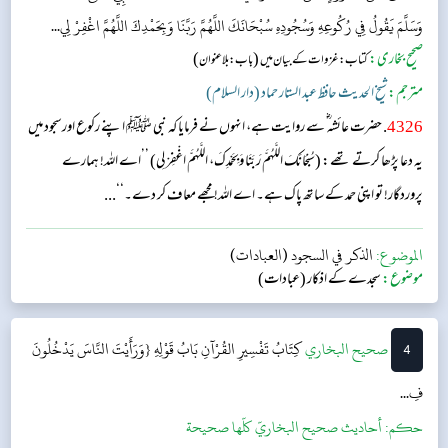
وَسَلَّمَ يَقُولُ فِي رُكُوعِهِ وَسُجُودِهِ سُبْحَانَكَ اللَّهُمَّ رَبَّنَا وَبِحَمْدِكَ اللَّهُمَّ اغْفِرْ لِي...
صحیح بخاری:
(
)
کتاب: غزوات کے بیان میں
باب: بلا عنوان
مترجم:
شیخ الحدیث حافظ عبد الستار حماد (دار السلام)
4326
. حضرت عائشہ‬ ؓ س‬ے روایت ہے، انہوں نے فرمایا کہ نبی ﷺ اپنے رکوع اورسجود میں
یہ دعا پڑھا کرتے تھے: (سُبْحَانَكَ اللَّهُمَّ رَبَّنَا وَبِحَمْدِكَ، اللَّهُمَّ اغْفِرْ لِي) ’’اے اللہ! ہمارے
پروردگار! تو اپنی حمد کے ساتھ پاک ہے۔ اے اللہ! مجھے معاف کر دے۔‘‘...
الموضوع:
الذكر في السجود (العبادات)
موضوع:
سجدے کے اذکار (عبادات)
4
‌‌صحيح البخاري
كِتَابُ تَفْسِيرِ القُرْآنِ
بَابُ قَوْلِهِ {وَرَأَيْتَ النَّاسَ يَدْخُلُونَ
فِ...
حکم:
أحاديث صحيح البخاريّ كلّها صحيحة