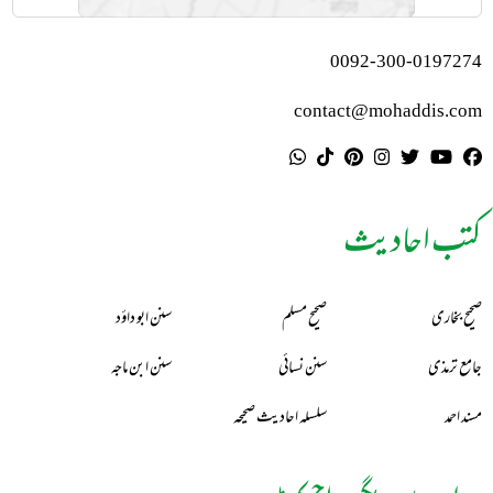
0092-300-0197274
contact@mohaddis.com
کتب احادیث
صحیح بخاری
صحیح مسلم
سنن ابو داؤد
جامع ترمذی
سنن نسائی
سنن ابن ماجہ
مسند احمد
سلسلہ احادیث صحیحہ