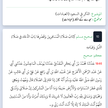
الموضوع:
الذكر في السجود (العبادات)
موضوع:
سجدے کے اذکار (عبادات)
10
‌صحيح مسلم
كِتَابُ صَلَاةِ الْمُسَافِرِينَ وَقَصْرِهَا
بَابُ الدُّعَاءِ فِي صَلَاةِ
اللَّيْلِ وَقِيَامِهِ
حکم:
صحیح
1846
حَدَّثَنَا مُحَمَّدُ بْنُ أَبِي بَكْرٍ الْمُقَدَّمِيُّ حَدَّثَنَا يُوسُفُ الْمَاجِشُونُ حَدَّثَنِي أَبِي
عَنْ عَبْدِ الرَّحْمَنِ الْأَعْرَجِ عَنْ عُبَيْدِ اللَّهِ بْنِ أَبِي رَافِعٍ عَنْ عَلِيِّ بْنِ أَبِي طَالِبٍ عَنْ
رَسُولِ اللَّهِ صَلَّى اللَّهُ عَلَيْهِ وَسَلَّمَ أَنَّهُ كَانَ إِذَا قَامَ إِلَى الصَّلَاةِ قَالَ وَجَّهْتُ وَجْهِيَ
لِلَّذِي فَطَرَ السَّمَاوَاتِ وَالْأَرْضَ حَنِيفًا وَمَا أَنَا مِنْ الْمُشْرِكِينَ إِنَّ صَلَاتِي وَنُسُكِي
وَمَحْيَايَ وَمَمَاتِي لِلَّهِ رَبِّ الْعَالَمِينَ لَا شَرِيكَ لَهُ وَبِذَلِكَ أُمِرْتُ وَأَنَا مِنْ الْمُسْلِمِينَ
اللَّهُمَّ أَنْتَ الْمَلِكُ لَا إِلَهَ إِلَّا أَنْتَ أَنْتَ رَبِّي و...