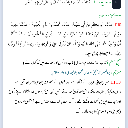
8
‌صحيح مسلم
كِتَابُ الصَّلَاةِ
بَابُ مَا يُقَالُ فِي الرُّكُوعِ وَالسُّجُودِ
حکم:
صحیح
1113
حَدَّثَنَا أَبُو بَكْرِ بْنُ أَبِي شَيْبَةَ، حَدَّثَنَا مُحَمَّدُ بْنُ بِشْرٍ الْعَبْدِيُّ، حَدَّثَنَا سَعِيدُ
بْنُ أَبِي عَرُوبَةَ، عَنْ قَتَادَةَ، عَنْ مُطَرِّفِ بْنِ عَبْدِ اللهِ بْنِ الشِّخِّيرِ، أَنَّ عَائِشَةَ نَبَّأَتْهُ
أَنَّ رَسُولَ اللهِ صَلَّى اللهُ عَلَيْهِ وَسَلَّمَ كَانَ يَقُولُ: «فِي رُكُوعِهِ وَسُجُودِهِ سُبُّوحٌ قُدُّوسٌ،
رَبُّ الْمَلَائِكَةِ وَالرُّوحِ...
صحیح مسلم:
(باب: رکوع اور سجدے میں کیا کہا جائے)
کتاب: نماز کے احکام ومسائل
مترجم:
پروفیسر محمد یحییٰ سلطان محمود جلالپوری (دار السلام)
1113
. سعید بن ابی عروبہ نے قتادہ سے اور انہوں نے مطرف بن عبداللہ بن شخیر سے
روایت کیا کہ حضرت عائشہ‬ رضی اللہ تعالیٰ عنہا ن‬ے انہیں خبر دی کہ رسول اللہﷺ اپنے رکوع
اور سجدے میں (یہ کلمات) کہتے تھے: ’’نہایت پاک ہے، مقدس ہے فرشتوں اور روح
(جبریل علیہ السلام) کا پروردگار۔‘‘...