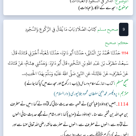
الموضوع:
الذكر في السجود (العبادات)
موضوع:
سجدے کے اذکار (عبادات)
9
‌صحيح مسلم
كِتَابُ الصَّلَاةِ
بَابُ مَا يُقَالُ فِي الرُّكُوعِ وَالسُّجُودِ
حکم:
صحیح
1114
حَدَّثَنَا مُحَمَّدُ بْنُ الْمُثَنَّى، حَدَّثَنَا أَبُو دَاوُدَ، حَدَّثَنَا شُعْبَةُ، أَخْبَرَنِي قَتَادَةُ، قَالَ:
سَمِعْتُ مُطَرِّفَ بْنَ عَبْدِ اللهِ بْنِ الشِّخِّيرِ، قَالَ أَبُو دَاوُدَ: وَحَدَّثَنِي هِشَامٌ، عَنْ قَتَادَةَ،
عَنْ مُطَرِّفٍ، عَنْ عَائِشَةَ، عَنِ النَّبِيِّ صَلَّى اللهُ عَلَيْهِ وَسَلَّمَ بِهَذَا الْحَدِيثِ...
صحیح مسلم:
(باب: رکوع اور سجدے میں کیا کہا جائے)
کتاب: نماز کے احکام ومسائل
مترجم:
پروفیسر محمد یحییٰ سلطان محمود جلالپوری (دار السلام)
1114
. ہمیں ابوداؤد (طیالسی) نے شعبہ سے حدیث سنائی کہ قتادہ نے کہا: میں نے مطرف
بن عبد اللہ بن شخیر سے سنا۔ ابوداؤد نے (مزید) کہا: اور ہشام نے مجھے حدیث سنائی انہوں
نے قتادہ سے، انہوں نے مطرف سے، انہوں نے حضرت عائشہ‬ رضی اللہ تعالیٰ عنہا س‬ے اور
انہوں نے نبی اکرمﷺ سے یہ حدیث روایت کی۔