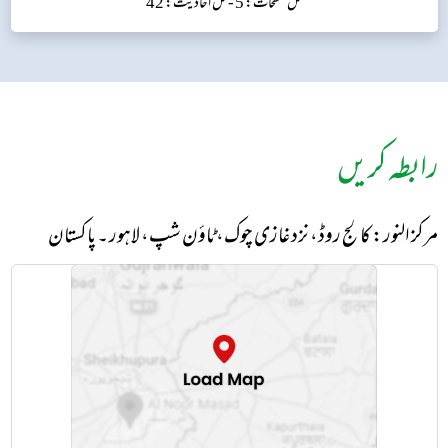
کل صفحات: 5 -
کل احادیث: 42
رابطہ کریں
مرکز النور: کالج روڈ، نزد غازی چوک، ٹاؤن شپ، لاہور ۔ پاکستان