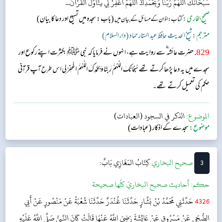
سُبْحَانَكَ اللَّهُمَّ رَبَّنَا وَبِحَمْدِكَ اللَّهُمَّ اغْفِرْ لِي يَتَأَوَّلُ الْقُرْآنَ...
صحیح بخاری:
(باب: سجدہ میں تسبیح اور دعا کا بیان)
کتاب: اذان کے مسائل کے بیان میں
مترجم:
شیخ الحدیث حافظ عبد الستار حماد (دار السلام)
829
. حضرت عائشہ‬ ؓ س‬ے روایت ہے، انہوں نے فرمایا کہ نبی ﷺ بکثرت اپنے رکوع اور
سجدے میں یہ دعا پڑھا کرتے تھے سُبْحَانَكَ اللَّهُمَّ رَبَّنَا وَبِحَمْدِكَ اللَّهُمَّ اغْفِرْ لِي اس طرح آپ قرآنی
حکم کی تعمیل کرتے تھے۔
الموضوع:
الذكر في السجود (العبادات)
موضوع:
سجدے کے اذکار (عبادات)
3
‌‌صحيح البخاري
كِتَابُ المَغَازِي
بَابٌ:
حکم:
أحاديث صحيح البخاريّ كلّها صحيحة
4326
حَدَّثَنِي مُحَمَّدُ بْنُ بَشَّارٍ حَدَّثَنَا غُنْدَرٌ حَدَّثَنَا شُعْبَةُ عَنْ مَنْصُورٍ عَنْ أَبِي
الضُّحَى عَنْ مَسْرُوقٍ عَنْ عَائِشَةَ رَضِيَ اللَّهُ عَنْهَا قَالَتْ كَانَ النَّبِيُّ صَلَّى اللَّهُ عَلَيْهِ