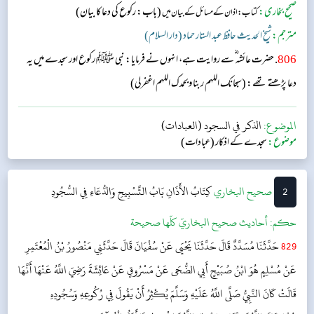
صحیح بخاری:
(باب: رکوع کی دعا کا بیان)
کتاب: اذان کے مسائل کے بیان میں
مترجم:
شیخ الحدیث حافظ عبد الستار حماد (دار السلام)
806
. حضرت عائشہ‬ ؓ س‬ے روایت ہے، انہوں نے فرمایا: نبی ﷺ رکوع اور سجدے میں یہ
دعا پڑھتے تھے: (سبحانك اللهم ربنا وبحمدك اللهم اغفرلي)
الموضوع:
الذكر في السجود (العبادات)
موضوع:
سجدے کے اذکار (عبادات)
2
‌‌صحيح البخاري
كِتَابُ الأَذَانِ
بَابُ التَّسْبِيحِ وَالدُّعَاءِ فِي السُّجُودِ
حکم:
أحاديث صحيح البخاريّ كلّها صحيحة
829
حَدَّثَنَا مُسَدَّدٌ قَالَ حَدَّثَنَا يَحْيَى عَنْ سُفْيَانَ قَالَ حَدَّثَنِي مَنْصُورُ بْنُ الْمُعْتَمِرِ
عَنْ مُسْلِمٍ هُوَ ابْنُ صُبَيْحٍ أَبِي الضُّحَى عَنْ مَسْرُوقٍ عَنْ عَائِشَةَ رَضِيَ اللَّهُ عَنْهَا أَنَّهَا
قَالَتْ كَانَ النَّبِيُّ صَلَّى اللَّهُ عَلَيْهِ وَسَلَّمَ يُكْثِرُ أَنْ يَقُولَ فِي رُكُوعِهِ وَسُجُودِهِ