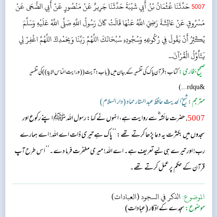
5007
حَدَّثَنَا عُثْمَانُ بْنُ أَبِي شَيْبَةَ حَدَّثَنَا جَرِيرٌ عَنْ مَنْصُورٍ عَنْ أَبِي الضُّحَى عَنْ
مَسْرُوقٍ عَنْ عَائِشَةَ رَضِيَ اللَّهُ عَنْهَا قَالَتْ كَانَ رَسُولُ اللَّهِ صَلَّى اللَّهُ عَلَيْهِ وَسَلَّمَ
يُكْثِرُ أَنْ يَقُولَ فِي رُكُوعِهِ وَسُجُودِهِ سُبْحَانَكَ اللَّهُمَّ رَبَّنَا وَبِحَمْدِكَ اللَّهُمَّ اغْفِرْ لِي
يَتَأَوَّلُ الْقُرْآنَ...
صحیح بخاری:
(
کتاب: قرآن پاک کی تفسیر کے بیان میں
باب: آیت (( ورایت الناس الایۃ )) کی تفسیر
&rdqu...)
مترجم:
شیخ الحدیث حافظ عبد الستار حماد (دار السلام)
5007
. حضرت عائشہ‬ ؓ س‬ے روایت ہے، انہوں نے کہا: رسول اللہ ﷺ اپنے رکوع اور
سجدوں میں بکثرت یہ دعا پڑھا کرتے تھے: ’’پاک ہے تیری ذات اے اللہ! اے ہمارے
رب! اور تیرے ہی لیے تعریف ہے۔ اے اللہ! میری مغفرت فرما دے۔‘‘ اس طرح آپ
قرآن کے حکم پر عمل کرتے تھے۔
الموضوع:
الذكر في السجود (العبادات)
موضوع:
سجدے کے اذکار (عبادات)