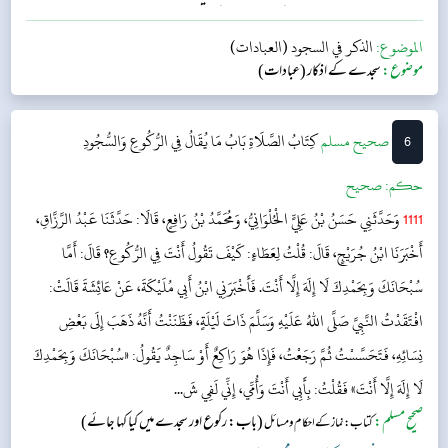
آپﷺ (یہ کلمات) قرآن مجید کی تاویل (حکم کی تعمیل) کے طور پر فرمایا کرتے تھے۔...
الموضوع:
الذكر في السجود (العبادات)
موضوع:
سجدے کے اذکار (عبادات)
6
‌صحيح مسلم
كِتَابُ الصَّلَاةِ
بَابُ مَا يُقَالُ فِي الرُّكُوعِ وَالسُّجُودِ
حکم:
صحیح
1111
وَحَدَّثَنِي حَسَنُ بْنُ عَلِيٍّ الْحُلْوَانِيُّ، وَمُحَمَّدُ بْنُ رَافِعٍ، قَالَا: حَدَّثَنَا عَبْدُ الرَّزَّاقِ،
أَخْبَرَنَا ابْنُ جُرَيْجٍ، قَالَ: قُلْتُ لِعَطَاءٍ: كَيْفَ تَقُولُ أَنْتَ فِي الرُّكُوعِ؟ قَالَ: أَمَّا
سُبْحَانَكَ وَبِحَمْدِكَ لَا إِلَهَ إِلَّا أَنْتَ. فَأَخْبَرَنِي ابْنُ أَبِي مُلَيْكَةَ، عَنْ عَائِشَةَ قَالَتْ:
افْتَقَدْتُ النَّبِيَّ صَلَّى اللهُ عَلَيْهِ وَسَلَّمَ ذَاتَ لَيْلَةٍ، فَظَنَنْتُ أَنَّهُ ذَهَبَ إِلَى بَعْضِ
نِسَائِهِ، فَتَحَسَّسْتُ ثُمَّ رَجَعْتُ، فَإِذَا هُوَ رَاكِعٌ أَوْ سَاجِدٌ يَقُولُ: «سُبْحَانَكَ وَبِحَمْدِكَ
لَا إِلَهَ إِلَّا أَنْتَ» فَقُلْتُ: بِأَبِي أَنْتَ وَأُمِّي، إِنِّي لَفِي شَ...
صحیح مسلم:
(باب: رکوع اور سجدے میں کیا کہا جائے)
کتاب: نماز کے احکام ومسائل