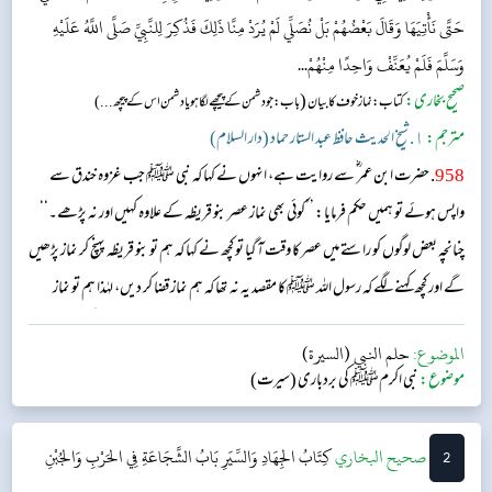
حَتَّى نَأْتِيَهَا وَقَالَ بَعْضُهُمْ بَلْ نُصَلِّي لَمْ يُرَدْ مِنَّا ذَلِكَ فَذُكِرَ لِلنَّبِيِّ صَلَّى اللَّهُ عَلَيْهِ
وَسَلَّمَ فَلَمْ يُعَنِّفْ وَاحِدًا مِنْهُمْ...
صحیح بخاری:
(
کتاب: نماز خوف کا بیان
باب: جو دشمن کے پیچھے لگا ہو یا دشمن اس کے پیچھ...)
مترجم:
١. شیخ الحدیث حافظ عبد الستار حماد (دار السلام)
958
. حضرت ابن عمر ؓ سے روایت ہے، انہوں نے کہا کہ نبی ﷺ جب غزوہ خندق سے
واپس ہوئے تو ہمیں حکم فرمایا: ’’کوئی بھی نماز عصر بنو قریظہ کے علاوہ کہیں اور نہ پڑھے۔‘‘
چنانچہ بعض لوگوں کو راستے میں عصر کا وقت آ گیا تو کچھ نے کہا کہ ہم تو بنو قریظہ پہنچ کر نماز پڑھیں
گے اور کچھ کہنے لگے کہ رسول اللہ ﷺ کا مقصد یہ نہ تھا کہ ہم نماز قضا کر دیں، لہٰذا ہم تو نماز
پڑھیں گے۔ جب اس واقعے کا ذکر نبی ﷺ سے ہوا تو آپ نے کسی کو ملامت نہ کی۔...
الموضوع:
حلم النبي (السيرة)
موضوع:
نبی اکرمﷺ کی بردباری (سیرت)
2
‌‌صحيح البخاري
كِتَابُ الجِهَادِ وَالسِّيَرِ
بَابُ الشَّجَاعَةِ فِي الحَرْبِ وَالجُبْنِ