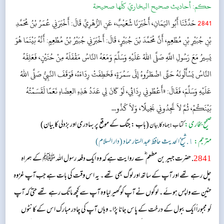
حکم:
أحاديث صحيح البخاريّ كلّها صحيحة
2841
حَدَّثَنَا أَبُو اليَمَانِ، أَخْبَرَنَا شُعَيْبٌ، عَنِ الزُّهْرِيِّ قَالَ: أَخْبَرَنِي عُمَرُ بْنُ مُحَمَّدِ
بْنِ جُبَيْرِ بْنِ مُطْعِمٍ، أَنَّ مُحَمَّدَ بْنَ جُبَيْرٍ، قَالَ: أَخْبَرَنِي جُبَيْرُ بْنُ مُطْعِمٍ: أَنَّهُ بَيْنَمَا هُوَ
يَسِيرُ مَعَ رَسُولِ اللَّهِ صَلَّى اللهُ عَلَيْهِ وَسَلَّمَ وَمَعَهُ النَّاسُ مَقْفَلَهُ مِنْ حُنَيْنٍ، فَعَلِقَهُ
النَّاسُ يَسْأَلُونَهُ حَتَّى اضْطَرُّوهُ إِلَى سَمُرَةٍ، فَخَطِفَتْ رِدَاءَهُ، فَوَقَفَ النَّبِيُّ صَلَّى اللهُ
عَلَيْهِ وَسَلَّمَ، فَقَالَ: «أَعْطُونِي رِدَائِي، لَوْ كَانَ لِي عَدَدُ هَذِهِ العِضَاهِ نَعَمًا لَقَسَمْتُهُ
بَيْنَكُمْ، ثُمَّ لاَ تَجِدُونِي بَخِيلًا، وَلاَ كَذُو...
صحیح بخاری:
(باب : جنگ کے موقع پر بہادری اور بزدلی کابیان)
کتاب: جہاد کا بیان
مترجم:
١. شیخ الحدیث حافظ عبد الستار حماد (دار السلام)
2841
. حضرت جبیر بن مطعم ؓ سے روایت ہے کہ وہ ایک دفعہ رسول اللہ ﷺ کے ہمراہ
چل رہے تھے اور آپ کے ساتھ اور لوگ بھی تھے۔ یہ اس وقت کی بات ہے جب آپ غزوہ
حنین سے واپس ہوئے۔ لوگوں نے آپ کوگھیر لیا وہ آپ سے کچھ مانگ رہے تھے حتیٰ کہ آپ
کو مجبوراً ایک ببول کے درخت کے پاس جانا پڑا۔ وہاں آپ کی چادر مبارک اس کے کانٹوں