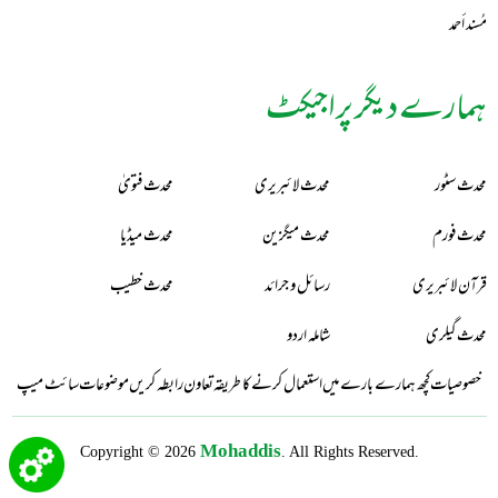
مُسند أحمد
ہمارے دیگر پراجیکٹ
محدث سٹور
محدث لائبریری
محدث فتویٰ
محدث فورم
محدث میگزین
محدث میڈیا
قرآن لائبریری
رسائل و جرائد
محدث خطیب
محدث گیلری
شاملہ اردو
خصوصیات
کچھ ہمارے بارے میں
استعمال کرنے کا طریقہ
تعاون
رابطہ کریں
موضوعات
سائٹ میپ
Mohaddis
Copyright © 2026
. All Rights Reserved.