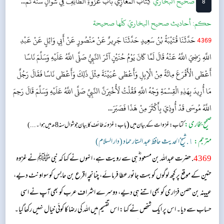
8
‌‌صحيح البخاري
كِتَابُ المَغَازِي
بَابُ غَزْوَةِ الطَّائِفِ فِي شَوَّالٍ سَنَةَ ثَمَ...
حکم:
أحاديث صحيح البخاريّ كلّها صحيحة
4369
حَدَّثَنَا قُتَيْبَةُ بْنُ سَعِيدٍ حَدَّثَنَا جَرِيرٌ عَنْ مَنْصُورٍ عَنْ أَبِي وَائِلٍ عَنْ عَبْدِ
اللَّهِ رَضِيَ اللَّهُ عَنْهُ قَالَ لَمَّا كَانَ يَوْمُ حُنَيْنٍ آثَرَ النَّبِيُّ صَلَّى اللَّهُ عَلَيْهِ وَسَلَّمَ نَاسًا
أَعْطَى الْأَقْرَعَ مِائَةً مِنْ الْإِبِلِ وَأَعْطَى عُيَيْنَةَ مِثْلَ ذَلِكَ وَأَعْطَى نَاسًا فَقَالَ رَجُلٌ
مَا أُرِيدَ بِهَذِهِ الْقِسْمَةِ وَجْهُ اللَّهِ فَقُلْتُ لَأُخْبِرَنَّ النَّبِيَّ صَلَّى اللَّهُ عَلَيْهِ وَسَلَّمَ قَالَ رَحِمَ
اللَّهُ مُوسَى قَدْ أُوذِيَ بِأَكْثَرَ مِنْ هَذَا فَصَبَرَ...
صحیح بخاری:
(
کتاب: غزوات کے بیان میں
باب: غزوئہ طائف کا بیان جوشوال سنہ 8ھ میں ہوا ۔...)
مترجم:
١. شیخ الحدیث حافظ عبد الستار حماد (دار السلام)
4369
. حضرت عبداللہ بن مسعود ؓ ہی سے رویت ہے، انہوں نے کہا کہ نبی ﷺ نے غزوہ
حنین کے موقع پر کچھ لوگوں کو بہت جانور عطا فرمائے، چنانچہ اقرع بن حابس کو سو اونٹ دیے،
عیینہ بن حصن فزاری کو بھی اتنے ہی دیے، دوسرے اشراف عرب کو بھی آپ نے اسی
حساب سے دیا۔ اس پر ایک شخص نے کہا: اس تقسیم میں اللہ کی رضا کا کوئی خیال نہیں رکھا گیا۔