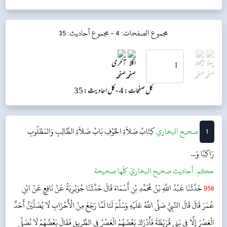
مجموع الصفحات: 4 -
مجموع أحاديث: 35
کل صفحات: 4 -
کل احادیث: 35
1
‌‌صحيح البخاري
کِتَابُ صَلاَةِ الخَوْفِ
بَابُ صَلاَةِ الطَّالِبِ وَالمَطْلُوبِ
رَاكِبًا وَ...
حکم:
أحاديث صحيح البخاريّ كلّها صحيحة
958
حَدَّثَنَا عَبْدُ اللَّهِ بْنُ مُحَمَّدِ بْنِ أَسْمَاءَ قَالَ حَدَّثَنَا جُوَيْرِيَةُ عَنْ نَافِعٍ عَنْ ابْنِ
عُمَرَ قَالَ قَالَ النَّبِيُّ صَلَّى اللَّهُ عَلَيْهِ وَسَلَّمَ لَنَا لَمَّا رَجَعَ مِنْ الْأَحْزَابِ لَا يُصَلِّيَنَّ أَحَدٌ
الْعَصْرَ إِلَّا فِي بَنِي قُرَيْظَةَ فَأَدْرَكَ بَعْضَهُمْ الْعَصْرُ فِي الطَّرِيقِ فَقَالَ بَعْضُهُمْ لَا نُصَلِّي