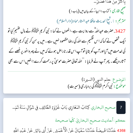
بِأَكْثَرَ مِنْ هَذَا فَصَبَرَ...
صحیح بخاری:
(
)
کتاب: انبیاء ؑ کے بیان میں
باب:
مترجم:
١. شیخ الحدیث حافظ عبد الستار حماد (دار السلام)
3427
. حضرت عبداللہ ؓسے روایت ہے، انھوں نے کہا: نبی کریم ﷺ نے مال تقسیم کیا تو
ایک شخص نے کہا کہ اس تقسیم سے اللہ کی رضا مقصود نہیں ہے۔ میں یہ سن کر نبی کریم ﷺ
کی خدمت میں آیا اور آپ کو بتایا تو آپ اس قدر ناراض ہوئے کہ میں نے چہرہ انور پر غصے کے
آثار دیکھے۔ پھر آپ نے فرمایا: ’’اللہ تعالیٰ حضرت موسیٰ ؑ پر رحمت کرے! انھیں اس سے بھی
زیادہ اذیت پہنچائی گئی، تاہم انھوں نے صبر سے کام لیا۔‘‘...
الموضوع:
حلم النبي (السيرة)
موضوع:
نبی اکرمﷺ کی بردباری (سیرت)
7
‌‌صحيح البخاري
كِتَابُ المَغَازِي
بَابُ غَزْوَةِ الطَّائِفِ فِي شَوَّالٍ سَنَةَ ثَمَ...
حکم:
أحاديث صحيح البخاريّ كلّها صحيحة
4368
حَدَّثَنَا قَبِيصَةُ حَدَّثَنَا سُفْيَانُ عَنْ الْأَعْمَشِ عَنْ أَبِي وَائِلٍ عَنْ عَبْدِ اللَّهِ