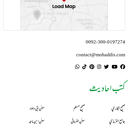
0092-300-0197274
contact@mohaddis.com
کتب احادیث
صحيح البخاري
صحيح مسلم
سنن أبي داؤد
جامع الترمذي
سنن النسائي
سنن ابن ماجه