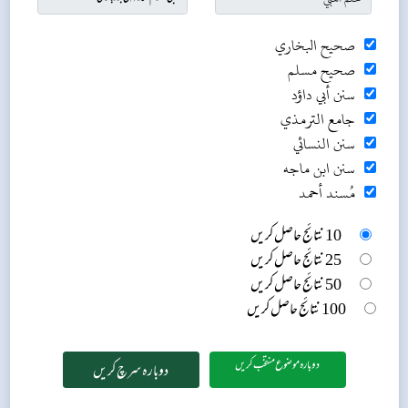
صحيح البخاري
صحيح مسلم
سنن أبي داؤد
جامع الترمذي
سنن النسائي
سنن ابن ماجه
مُسند أحمد
10 نتائج حاصل کریں
25 نتائج حاصل کریں
50 نتائج حاصل کریں
100 نتائج حاصل کریں
دوبارہ موضوع منتخب کریں