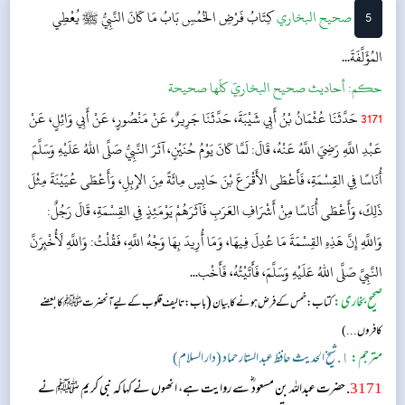
5
‌‌صحيح البخاري
كِتَابُ فَرْضِ الخُمُسِ
بَابُ مَا كَانَ النَّبِيُّ ﷺ يُعْطِي
المُؤَلَّفَةَ...
حکم:
أحاديث صحيح البخاريّ كلّها صحيحة
3171
حَدَّثَنَا عُثْمَانُ بْنُ أَبِي شَيْبَةَ، حَدَّثَنَا جَرِيرٌ، عَنْ مَنْصُورٍ، عَنْ أَبِي وَائِلٍ، عَنْ
عَبْدِ اللَّهِ رَضِيَ اللَّهُ عَنْهُ، قَالَ: لَمَّا كَانَ يَوْمُ حُنَيْنٍ، آثَرَ النَّبِيُّ صَلَّى اللهُ عَلَيْهِ وَسَلَّمَ
أُنَاسًا فِي القِسْمَةِ، فَأَعْطَى الأَقْرَعَ بْنَ حَابِسٍ مِائَةً مِنَ الإِبِلِ، وَأَعْطَى عُيَيْنَةَ مِثْلَ
ذَلِكَ، وَأَعْطَى أُنَاسًا مِنْ أَشْرَافِ العَرَبِ فَآثَرَهُمْ يَوْمَئِذٍ فِي القِسْمَةِ، قَالَ رَجُلٌ:
وَاللَّهِ إِنَّ هَذِهِ القِسْمَةَ مَا عُدِلَ فِيهَا، وَمَا أُرِيدَ بِهَا وَجْهُ اللَّهِ، فَقُلْتُ: وَاللَّهِ لَأُخْبِرَنَّ
النَّبِيَّ صَلَّى اللهُ عَلَيْهِ وَسَلَّمَ، فَأَتَيْتُهُ، فَأَخْب...
صحیح بخاری:
(
کتاب: خمس کے فرض ہونے کا بیان
باب : تالیف قلوب کے لیے آنحضرت ﷺ کا بعضے
کافروں...)
مترجم:
١. شیخ الحدیث حافظ عبد الستار حماد (دار السلام)
3171
. حضرت عبداللہ بن مسعود ؓ سے روایت ہے، انھوں نے کہا کہ نبی کریم ﷺ نے