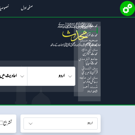
صفحہ اول
خصوصی
محدث لائبریری
صحيح البخاري
محدث فتویٰ
صحيح مسلم
محدث فورم
سنن أبي داؤد
محدث میگزین
جامع الترمذي
محدث میڈیا
سنن النسائي
قرآن لائبریری
سنن ابن ماجه
رسائل و جرائد
مُسند أحمد
شاملہ اردو
تشریح