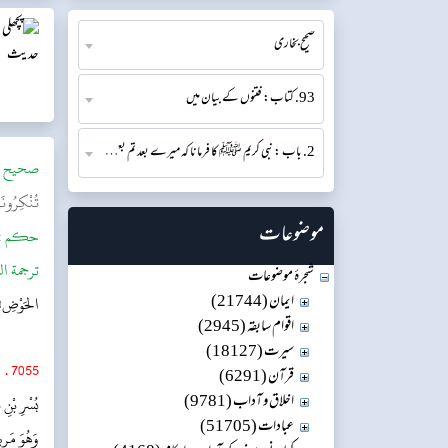
صحیح بخاری
93. کتاب: فتنوں کے بیان میں
2. باب : نبی کریم ﷺ کا فرمانا کہ میرے بعد تم بعض کام دیکھو گے جو تم کو برے لگیں گے
‌صحيح ا
تُنْكِرُونَ
موضوعات
حکم :
ترجمة ال
شجرۂ موضوعات
ایمان (21744)
الحَوْضِ»
اقوام سابقہ (2945)
سیرت (18127)
.
7055
قرآن (6291)
اخلاق و آداب (9781)
بُسْرِ بْنِ 
عبادات (51705)
وَهُوَ مَرِي