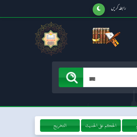
رابطہ کریں
التخريج