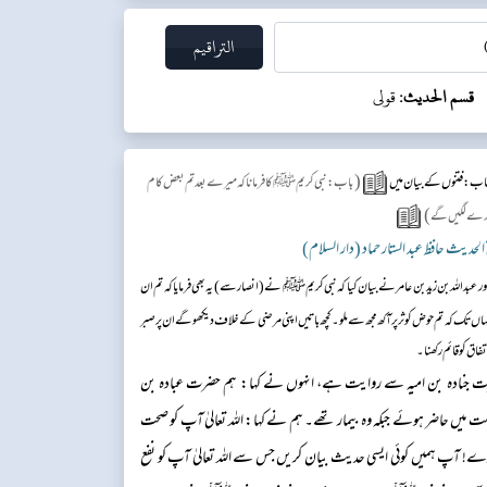
قسم الحديث:
قولی
(
اب: فتنوں کے بیان میں
باب : نبی کریم ﷺ کا فرمانا کہ میرے بعد تم بعض کام
)
و برے لگیں گے
ر عبداللہ بن زید بن عامر نے بیان کیا کہ نبی کریم ﷺ نے ( انصار سے) یہ بھی فرمایا کہ تم ان
یہاں تک کہ تم حوض کوثر پر آکھ مجھ سے ملو۔ کچھ باتیں اپنی مرضی کے خلاف دیکھو گے ان پر صبر
فاق کو قائم رکھنا۔
 جنادہ بن امیہ سے روایت ہے، انہوں نے کہا: ہم حضرت عبادہ بن
 میں حاضر ہوئے جبکہ وہ بیمار تھے۔ ہم نے کہا: اللہ تعالیٰ آپ کو صحت
رے! آپ ہمیں کوئی ایسی حدیث بیان کریں جس سے اللہ تعالیٰ آپ کو نفع