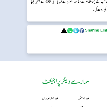
سے آپ نے نبی ﷺ سے سنا ہو۔ انہوں نے فرمایا: نبی ﷺ نے ہمیں بلایا
کی بیعت کی۔
ہمارے دیگر پراجیکٹ
محدث سٹور
محدث لائبریری