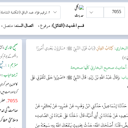
قسم الحديث (القائل):
مرفوع ،
اتصال السند:
متصل ،
لبخاري
:
كِتَابُ الفِتَنِ
(بَابُ قَوْلِ النَّبِيِّ ﷺ: «سَتَرَوْنَ بَعْدِي أُمُورًا
صحیح بخاری
:
کت
هَا»)
دیکھو گے جو تم ک
مترجم:
١. شیخ الحدیث حافظ عبد الستار حماد (دار السلام)
أحاديث صحيح البخاريّ كلّها صحيحة
ترجمۃ الباب:
او
باب:
وَقَالَ عَبْدُ اللَّهِ بْنُ زَيْدٍ: قَالَ النَّبِيُّ ﷺ: «اصْبِرُوا حَتَّى تَلْقَوْنِي عَلَى
کاموں پر صبر کرنا 
کرنا اور امت میں ات
7055
.
حضرت
حَدَّثَنَا إِسْمَاعِيلُ، حَدَّثَنِي ابْنُ وَهْبٍ، عَنْ عَمْرٍو، عَنْ بُكَيْرٍ، عَنْ
صامت ؓ کی خدمت
سَعِيدٍ، عَنْ جُنَادَةَ بْنِ أَبِي أُمَيَّةَ، قَالَ: دَخَلْنَا عَلَى عُبَادَةَ بْنِ الصَّامِتِ،
وسلامتی عطا ک
ضٌ، قُلْنَا: أَصْلَحَكَ اللَّهُ، حَدِّثْ بِحَدِيثٍ يَنْفَعُكَ اللَّهُ بِهِ، سَمِعْتَهُ مِنَ