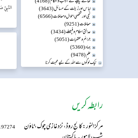
کھانے پینے کے آداب و احکام (4168)
النَّبِيِّ صَ
لباس اور زینت کے مسائل (3643)
نجی اور شخصی احوال ومعاملات (6566)
معاملات (9251)
عدالتی احکام و فیصلے (3434)
جرائم و عقوبات (5051)
جہاد (5360)
علم (9478)
نیک لوگوں سے اللہ کے لیے محبت کرنا
رابطہ کریں
مرکز النور: کالج روڈ، نزد غازی چوک، ٹاؤن
197274
شپ، لاہور ۔ پاکستان